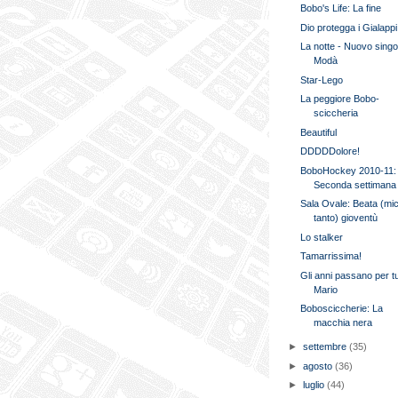
Bobo's Life: La fine
Dio protegga i Gialappi
La notte - Nuovo singo
Modà
Star-Lego
La peggiore Bobo-
sciccheria
Beautiful
DDDDDolore!
BoboHockey 2010-11:
Seconda settimana
Sala Ovale: Beata (mi
tanto) gioventù
Lo stalker
Tamarrissima!
Gli anni passano per tut
Mario
Bobosciccherie: La
macchia nera
►
settembre
(35)
►
agosto
(36)
►
luglio
(44)