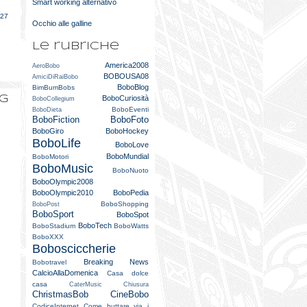
Smart working alternativo
e
027
Occhio alle galline
Le rubriche
America2008
AeroBobo
BOBOUSA08
AmiciDiRaiBobo
BoboBlog
BimBumBobs
og
BoboCuriosità
BoboCollegium
BoboEventi
BoboDieta
BoboFiction
BoboFoto
BoboGiro
BoboHockey
BoboLife
BoboLove
BoboMundial
BoboMotori
BoboMusic
BoboNuoto
BoboOlympic2008
BoboOlympic2010
BoboPedia
BoboShopping
BoboPost
BoboSport
BoboSpot
BoboTech
BoboStadium
BoboWatts
BoboXXX
Bobosciccherie
Breaking News
Bobotravel
CalcioAllaDomenica
Casa dolce
casa
CaterMusic
Chiusura
ChristmasBob
CineBobo
CodiceInternet
Come buttare via i