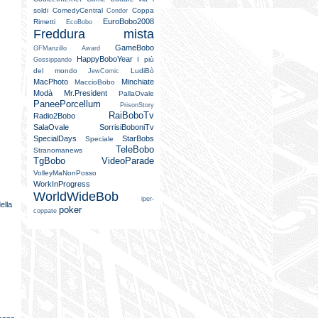
soldi
ComedyCentral
Coppa
Condor
EuroBobo2008
Rimetti
EcoBobo
Freddura mista
GameBobo
GFManzillo Award
HappyBoboYear
I più
Gossippando
del mondo
LudiBò
JewComic
MacPhoto
Minchiate
MaccioBobo
Modà
Mr.President
PallaOvale
PaneePorcellum
PrisonStory
RaiBoboTv
Radio2Bobo
SalaOvale
SorrisiBoboniTv
SpecialDays
StarBobs
Speciale
TeleBobo
Stranomanews
TgBobo
VideoParade
VolleyMaNonPosso
WorkInProgress
WorldWideBob
iper-
ella
poker
coppate