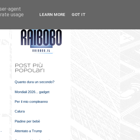
user-agent
k
m
erate usage
LEARN MORE
GOT IT
t
Post più
popolari
Quanto dura un secondo?
Mondiali 2026... gadget
Per il mio compleanno
Calura
Piadine per bebè
Attentato a Trump
 -