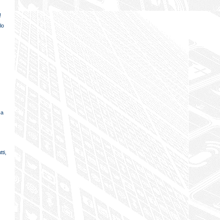
!
lo
ca
ti,