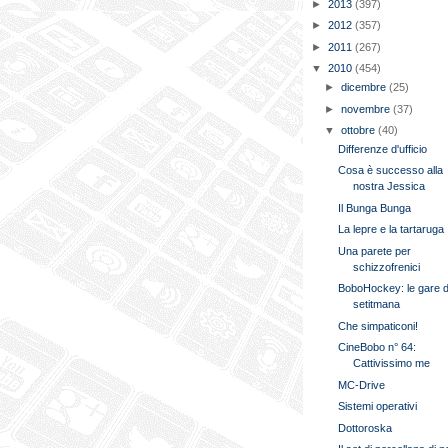
►
2013
(397)
►
2012
(357)
►
2011
(267)
▼
2010
(454)
►
dicembre
(25)
►
novembre
(37)
▼
ottobre
(40)
Differenze d'ufficio
Cosa è successo alla
nostra Jessica
Il Bunga Bunga
La lepre e la tartaruga
Una parete per
schizzofrenici
BoboHockey: le gare d
setitmana
Che simpaticoni!
CineBobo n° 64:
Cattivissimo me
MC-Drive
Sistemi operativi
Dottoroska