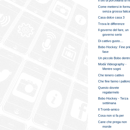
Il set di porcellana di 
Come mettersi in form
senza grossa fatic
Casa dolce casa 3
Trova le differenze
Il governo del fare, un
governo serio
Di cattivo gusto....
Bobo Hockey: Fine pr
fase
Un piccolo Bobo dent
Modà Videography -
Mentre sogni
Che tenero cattivo
Che fine fanno i pallonc
Questo dovete
regalarmelo
Bobo Hockey - Terza
settimana
Il Tromb-amico
Cosa non si fa per
Cane che prega non
morde