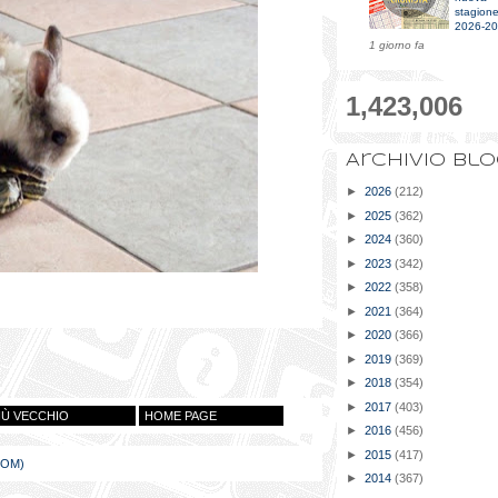
stagion
2026-2
1 giorno fa
1,423,006
Archivio bl
►
2026
(212)
►
2025
(362)
►
2024
(360)
►
2023
(342)
►
2022
(358)
►
2021
(364)
►
2020
(366)
►
2019
(369)
►
2018
(354)
►
2017
(403)
IÙ VECCHIO
HOME PAGE
►
2016
(456)
►
2015
(417)
TOM)
►
2014
(367)