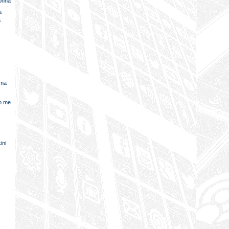
nonna
a
a
ima
ro me
ini