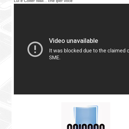
Lui è Colter Wall... che iper voce