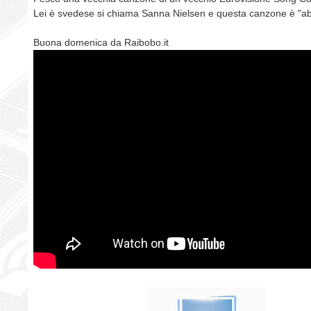
Lei è svedese si chiama Sanna Nielsen e questa canzone è "a
Buona domenica da Raibobo.it