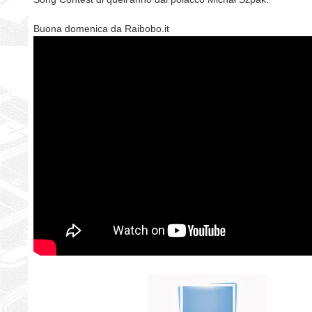
Buona domenica da Raibobo.it