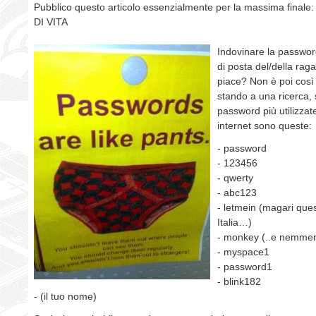
Pubblico questo articolo essenzialmente per la massima fina
DI VITA
Indovinare la passwor
di posta del/della rag
piace? Non è poi così 
stando a una ricerca, 
password più utilizzate
internet sono queste:
- password
- 123456
- qwerty
- abc123
- letmein (magari que
Italia…)
- monkey (..e nemme
- myspace1
- password1
- blink182
- (il tuo nome)