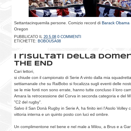
Settantacinquemila persone. Comizio record di
Barack Obama a
Oregon
PUBBLICATO IL
20.5.08
0 COMMENTI
ETICHETTE:
BOBOUSA08
I risultati della domen
THE END
Cari lettori,
si chiude con il campionato di Serie A vinto dalla mia squadretta
settiamanale che su RaiBobo si focalizza sugli eventi delle nos
se le mie fonti non sono errate, hanno tutte concluso il loro ca
Amara la retrocessione del Corva in seconda categoria e del M
"C2 del rugby".
Salvo il San Donà Rugby in Serie A, ha finito ieri l'Asolo Volley
vittoria interna e un quinto posto con luci ed ombre.
Un complimentone nel bene e nel male a Milou, a Brus e a Ga