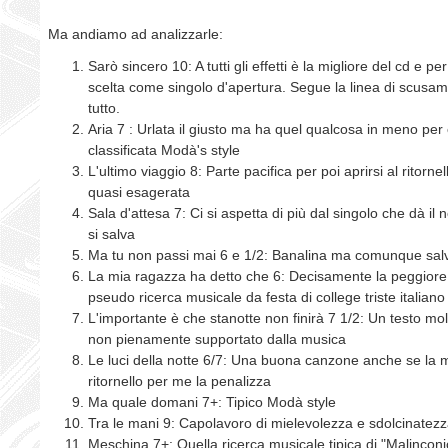
Ma andiamo ad analizzarle:
Sarò sincero 10: A tutti gli effetti è la migliore del cd e p
scelta come singolo d'apertura. Segue la linea di scusami
tutto.
Aria 7 : Urlata il giusto ma ha quel qualcosa in meno per
classificata Modà's style
L'ultimo viaggio 8: Parte pacifica per poi aprirsi al ritorne
quasi esagerata
Sala d'attesa 7: Ci si aspetta di più dal singolo che dà il
si salva
Ma tu non passi mai 6 e 1/2: Banalina ma comunque salv
La mia ragazza ha detto che 6: Decisamente la peggiore 
pseudo ricerca musicale da festa di college triste italiano
L'importante è che stanotte non finirà 7 1/2: Un testo mol
non pienamente supportato dalla musica
Le luci della notte 6/7: Una buona canzone anche se la
ritornello per me la penalizza
Ma quale domani 7+: Tipico Modà style
Tra le mani 9: Capolavoro di mielevolezza e sdolcinatez
Meschina 7+: Quella ricerca musicale tipica di "Malinconi