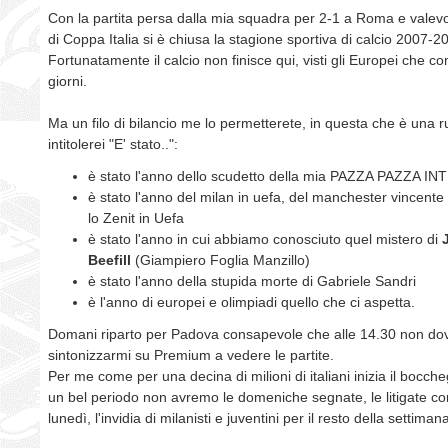
Con la partita persa dalla mia squadra per 2-1 a Roma e valev
di Coppa Italia si è chiusa la stagione sportiva di calcio 2007-2
Fortunatamente il calcio non finisce qui, visti gli Europei che c
giorni.
Ma un filo di bilancio me lo permetterete, in questa che è una r
intitolerei "E' stato..":
è stato l'anno dello scudetto della mia PAZZA PAZZA IN
è stato l'anno del milan in uefa, del manchester vincent
lo Zenit in Uefa
è stato l'anno in cui abbiamo conosciuto quel mistero di
Beefill
(Giampiero Foglia Manzillo)
è stato l'anno della stupida morte di Gabriele Sandri
è l'anno di europei e olimpiadi quello che ci aspetta.
Domani riparto per Padova consapevole che alle 14.30 non do
sintonizzarmi su Premium a vedere le partite.
Per me come per una decina di milioni di italiani inizia il bocch
un bel periodo non avremo le domeniche segnate, le litigate co
lunedì, l'invidia di milanisti e juventini per il resto della settiman