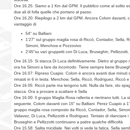
Ore 16.25: Siamo a 1 Km dal GPM. Il pubblico come al solito 
due ali di folla quelle che portano al passo.
Ore 16.20: Riepilogo a 2 km dal GPM. Ancora Colom davanti, 
vantaggio di
54" su Balliani
1'27" sul gruppo maglia rosa di Riccò, Contador, Sella, 
Simoni, Menchow e Pozzovivo
2'45"su vari gruppetti con Di Luca, Bruseghin, Pellizzotti,
Ore 16.15: Si stacca Di Luca definitivamente. Dietro al gruppo
ora ha Simoni a fare da incomodo. Tiene sempre bene Brusegh
Ore 16.07: Ripreso Cuapio. Colom è ancora avanti due minuti s
rimasti in 6 in testa. Menchow, Sella, Riccò, Rodriguez, Riccò 
Ore 16.05: Riccò parte ma tengono tutti. Nulla da fare, sto spa
stacca. Ora a provare a scattare è Sella
Ore 16.00: Il gruppo Maglia Rosa rallenta e rientrano tutti. La s
seguente. Colom davanti con 15" su Balliani. Perez Cuapio a 1'3
gruppo maglia rosa composto da Riccò, Contador, Sella, Simo
Valiavez, Di Luca, Pellizzotti e Rodriguez. Tentato di rilanciare i
Bruseghin e Pellizzotti continuano a patire qualche difficoltà
Ore 15.58: Salita micidiale. Nei volti si vede la fatica. Sella semb