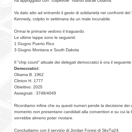
ha appoggiato con "colpevole" ritardo Barak Obama.
Va dato atto ad entrambi il gesto di solidarietà nei confronti del
Kennedy, colpito in settimana da un male incurabile.
Ormai le primarie vedono il traguardo.
Le ultime tappe sono le seguenti:
1 Giugno Puerto Rico
3 Giugno Montana e South Dakota
Il "chip count" attuale dei delegati democratici è ora il seguente
Democratici:
Obama B. 1962
Clinton H. 1777
Obiettivo: 2025
Assegnati : 3748/4049
Ricordiamo infine che su questi numeri pende la decisione dei d
momento non presentano candidati alla convention e su cui la 
vorrebbe almeno poter rivotare.
Concludiamo con il servizio di Jordan Foresi di SkyTg24.