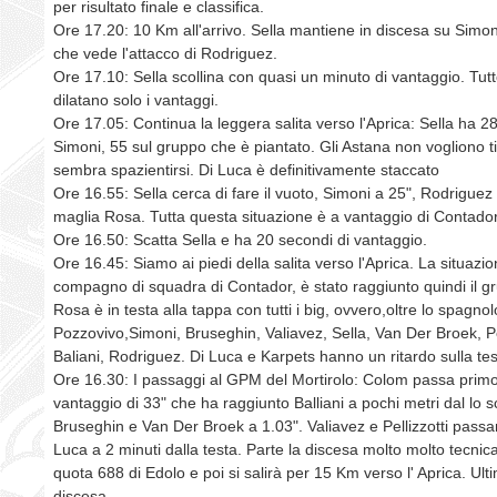
per risultato finale e classifica.
Ore 17.20: 10 Km all'arrivo. Sella mantiene in discesa su Simon
che vede l'attacco di Rodriguez.
Ore 17.10: Sella scollina con quasi un minuto di vantaggio. Tutt
dilatano solo i vantaggi.
Ore 17.05: Continua la leggera salita verso l'Aprica: Sella ha 2
Simoni, 55 sul gruppo che è piantato. Gli Astana non vogliono t
sembra spazientirsi. Di Luca è definitivamente staccato
Ore 16.55: Sella cerca di fare il vuoto, Simoni a 25", Rodriguez 
maglia Rosa. Tutta questa situazione è a vantaggio di Contado
Ore 16.50: Scatta Sella e ha 20 secondi di vantaggio.
Ore 16.45: Siamo ai piedi della salita verso l'Aprica. La situaz
compagno di squadra di Contador, è stato raggiunto quindi il g
Rosa è in testa alla tappa con tutti i big, ovvero,oltre lo spagnol
Pozzovivo,Simoni, Bruseghin, Valiavez, Sella, Van Der Broek, Pel
Baliani, Rodriguez. Di Luca e Karpets hanno un ritardo sulla te
Ore 16.30: I passaggi al GPM del Mortirolo: Colom passa prim
vantaggio di 33" che ha raggiunto Balliani a pochi metri dal lo 
Bruseghin e Van Der Broek a 1.03". Valiavez e Pellizzotti passan
Luca a 2 minuti dalla testa. Parte la discesa molto molto tecnic
quota 688 di Edolo e poi si salirà per 15 Km verso l' Aprica. Ult
discesa.