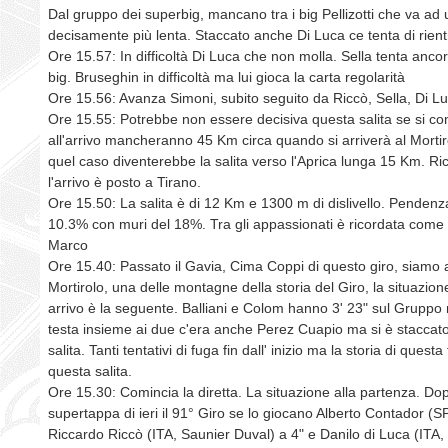
Dal gruppo dei superbig, mancano tra i big Pellizotti che va ad 
decisamente più lenta. Staccato anche Di Luca ce tenta di rient
Ore 15.57: In difficoltà Di Luca che non molla. Sella tenta ancor
big. Bruseghin in difficoltà ma lui gioca la carta regolarità
Ore 15.56: Avanza Simoni, subito seguito da Riccò, Sella, Di Lu
Ore 15.55: Potrebbe non essere decisiva questa salita se si co
all'arrivo mancheranno 45 Km circa quando si arriverà al Mortir
quel caso diventerebbe la salita verso l'Aprica lunga 15 Km. R
l'arrivo è posto a Tirano.
Ore 15.50: La salita è di 12 Km e 1300 m di dislivello. Penden
10.3% con muri del 18%. Tra gli appassionati è ricordata come l
Marco
Ore 15.40: Passato il Gavia, Cima Coppi di questo giro, siamo a
Mortirolo, una delle montagne della storia del Giro, la situazion
arrivo è la seguente. Balliani e Colom hanno 3' 23" sul Gruppo 
testa insieme ai due c'era anche Perez Cuapio ma si è staccato 
salita. Tanti tentativi di fuga fin dall' inizio ma la storia di quest
questa salita.
Ore 15.30: Comincia la diretta. La situazione alla partenza. Dop
supertappa di ieri il 91° Giro se lo giocano Alberto Contador (S
Riccardo Riccò (ITA, Saunier Duval) a 4" e Danilo di Luca (ITA, 