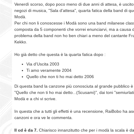
Venerdì scorso, dopo poco meno di due anni di attesa, è uscito 
negozi di musica, "Sala d'attesa", quarta fatica della band di qu
Modà.
Per chi non li conoscesse i Modà sono una band milanese classi
composta da 5 componenti che vorrei enunciarvi, ma a causa d
problema della band non ho ben chiari a meno del cantante Fr
Kekko.
Ho già detto che questa è la quarta fatica dopo :
Via d'Uscita 2003
Ti amo veramente 2004
Quello che non ti ho mai detto 2006
Di questa band la canzone più conosciuta al grande pubblico 
"Quello che non ti ho mai detto...(Scusami)", dai toni "semiurlati"
Modà e a chi vi scrive.
In questa che a tutti gli effetti è una recensione, RaiBobo ha asc
canzoni e ora ve le commenta.
I
l cd è da 7.
Chiarisco innanzitutto che per i modà la scala è d