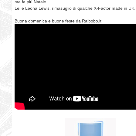
me fa più Natale.
Lei è Leona Lewis, rimasuglio di qualche X-Factor made in UK.
Buona domenica e buone feste da Raibobo.it