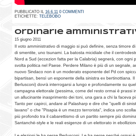
PUBBLICATO IL
16.6.11
0 COMMENTI
ETICHETTE:
TELEBOBO
Ordinarie amministrati
15 giugno 2011
Il voto amministrativo di maggio si può definire, senza timore d
di smentite, uno tsunami. La batosta micidiale che il centrodes
Nord a Sud (eccezion fatta per la Calabria) segnerà, con ogni p
svolta politica nel Paese. Perdere Milano è più di un segnale, a
nuovo Sindaco non è un moderato esponente del Pd con spicca
bipartisan, bensì un esponente della sinistra ex bertinottiana. Il
Berlusconi) dovrà interrogarsi a lungo e profondamente su quel
campagna elettorale (pessima, come del resto ormai è prassi in 
un allucinante inasprimento dei toni, una gara a chi la faceva pi
Tanto per capirci, andare al Palasharp e dire che "quelli di sinis
lavano" o che "Pisapia è un mezzo terrorista", indica uno scol
più profondo tra il cabarettismo di un partito sempre più domina
Santanché-style e le reali esigenze di un elettorato in ebollizion
Le elezioni le ha perse Berlusconi. Le ha perse perché ormai è