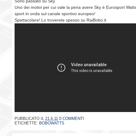
Sono passato su Sky.
Uno dei motivi per cui vale la pena avere Sky è Eurosport Watts,
sport in onda sul canale sportivo europeo!
Spettacolare! Lo troverete spesso su RaiBobo.it
PUBBLICATO IL
21.6.11
0 COMMENTI
ETICHETTE:
BOBOWATTS