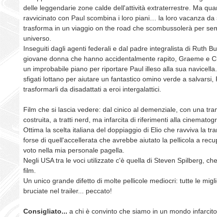
delle leggendarie zone calde dell'attività extraterrestre. Ma qu
ravvicinato con Paul scombina i loro piani… la loro vacanza da
trasforma in un viaggio on the road che scombussolerà per semp
universo.
Inseguiti dagli agenti federali e dal padre integralista di Ruth 
giovane donna che hanno accidentalmente rapito, Graeme e Cli
un improbabile piano per riportare Paul illeso alla sua navicella
sfigati lottano per aiutare un fantastico omino verde a salvarsi,
trasformarli da disadattati a eroi intergalattici.
Film che si lascia vedere: dal cinico al demenziale, con una tr
costruita, a tratti nerd, ma infarcita di riferimenti alla cinematog
Ottima la scelta italiana del doppiaggio di Elio che ravviva la 
forse di quell'accellerata che avrebbe aiutato la pellicola a re
voto nella mia personale pagella.
Negli USA tra le voci utilizzate c'è quella di Steven Spilberg, che 
film.
Un unico grande difetto di molte pellicole mediocri: tutte le migl
bruciate nel trailer... peccato!
Consigliato...
a chi è convinto che siamo in un mondo infarcito 