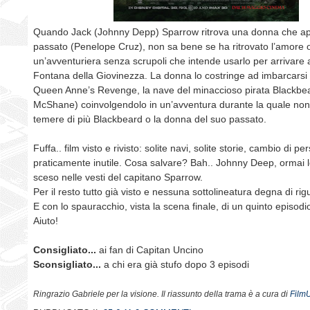
Quando Jack (Johnny Depp) Sparrow ritrova una donna che ap
passato (Penelope Cruz), non sa bene se ha ritrovato l’amore o
un’avventuriera senza scrupoli che intende usarlo per arrivare a
Fontana della Giovinezza. La donna lo costringe ad imbarcarsi 
Queen Anne’s Revenge, la nave del minaccioso pirata Blackbea
McShane) coinvolgendolo in un’avventura durante la quale no
temere di più Blackbeard o la donna del suo passato.
Fuffa.. film visto e rivisto: solite navi, solite storie, cambio di p
praticamente inutile. Cosa salvare? Bah.. Johnny Deep, ormai 
sceso nelle vesti del capitano Sparrow.
Per il resto tutto già visto e nessuna sottolineatura degna di rig
E con lo spauracchio, vista la scena finale, di un quinto episodi
Aiuto!
Consigliato...
ai fan di Capitan Uncino
Sconsigliato...
a chi era già stufo dopo 3 episodi
Ringrazio Gabriele per la visione. Il riassunto della trama è a cura di
Film