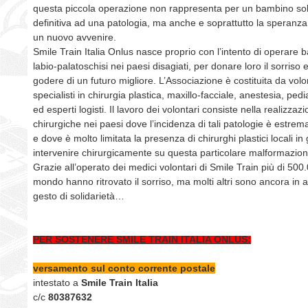
questa piccola operazione non rappresenta per un bambino sol
definitiva ad una patologia, ma anche e soprattutto la speranza 
un nuovo avvenire.
Smile Train Italia Onlus nasce proprio con l’intento di operare b
labio-palatoschisi nei paesi disagiati, per donare loro il sorriso e 
godere di un futuro migliore. L’Associazione è costituita da volo
specialisti in chirurgia plastica, maxillo-facciale, anestesia, pedia
ed esperti logisti. Il lavoro dei volontari consiste nella realizzaz
chirurgiche nei paesi dove l’incidenza di tali patologie è estre
e dove è molto limitata la presenza di chirurghi plastici locali in
intervenire chirurgicamente su questa particolare malformazion
Grazie all’operato dei medici volontari di Smile Train più di 50
mondo hanno ritrovato il sorriso, ma molti altri sono ancora in a
gesto di solidarietà…
PER SOSTENERE SMILE TRAIN ITALIA ONLUS:
versamento sul conto corrente postale
intestato a
Smile Train Italia
c/c
80387632