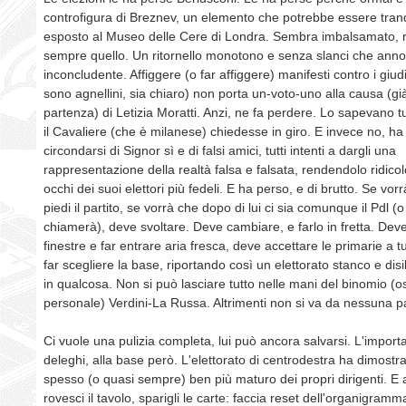
controfigura di Breznev, un elemento che potrebbe essere tran
esposto al Museo delle Cere di Londra. Sembra imbalsamato, r
sempre quello. Un ritornello monotono e senza slanci che anno
inconcludente. Affiggere (o far affiggere) manifesti contro i giud
sono agnellini, sia chiaro) non porta un-voto-uno alla causa (gi
partenza) di Letizia Moratti. Anzi, ne fa perdere. Lo sapevano t
il Cavaliere (che è milanese) chiedesse in giro. E invece no, ha 
circondarsi di Signor sì e di falsi amici, tutti intenti a dargli una
rappresentazione della realtà falsa e falsata, rendendolo ridicol
occhi dei suoi elettori più fedeli. E ha perso, e di brutto. Se vo
piedi il partito, se vorrà che dopo di lui ci sia comunque il Pdl (
chiamerà), deve svoltare. Deve cambiare, e farlo in fretta. Deve
finestre e far entrare aria fresca, deve accettare le primarie a tutt
far scegliere la base, riportando così un elettorato stanco e dis
in qualcosa. Non si può lasciare tutto nelle mani del binomio (
personale) Verdini-La Russa. Altrimenti non si va da nessuna p
Ci vuole una pulizia completa, lui può ancora salvarsi. L'import
deleghi, alla base però. L'elettorato di centrodestra ha dimostr
spesso (o quasi sempre) ben più maturo dei propri dirigenti. E a
rovesci il tavolo, sparigli le carte: faccia reset dell'organigram