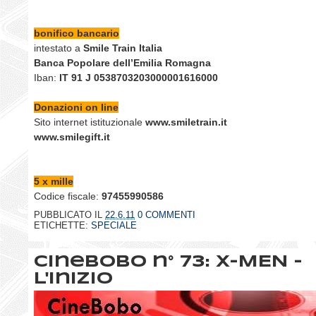
bonifico bancario
intestato a
Smile Train Italia
Banca Popolare dell’Emilia Romagna
Iban:
IT 91 J 0538703203000001616000
Donazioni on line
Sito internet istituzionale
www.smiletrain.it
www.smilegift.it
5 x mille
Codice fiscale:
97455990586
PUBBLICATO IL
22.6.11
0 COMMENTI
ETICHETTE:
SPECIALE
CineBobo n° 73: X-MEN -
L'inizio