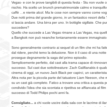
Vegas- e con le prove tangibili di questa festa - Stu non vuole 
rischio. Ha scelto un brunch prematrimoniale calmo e tranquillo, 
caffè …e niente alcol. Ma le cose non sempre vanno come vog
Due notti prima del grande giorno, in un fantastico resort della 
si lascia andare. Una birra per uno. In bottiglie sigillate. Che p
succedere?
Quello che succede a Las Vegas rimane a Las Vegas, ma quel
a Bangkok non può neanche lontanamente essere immaginato
Sono generalmente contrario ai sequel di un film che mi ha fatt
dal ridere, perchè temo la delusione. Non è il caso di una notte
prosegue degnamente la saga del primo episodio.
Semplicemente perfetto, dal cast alla trama capace di rinnovars
successo. Sul cast due sottolineature: Zach Galifianakis è qualc
cinema di oggi, un nuovo Jack Black per capirci, un caratterista 
Altra nota per la piccola parte del tatuatore Liam Neeson, che 
su un cast già completo. Fatico a trovare una critica a questa p
condivido l'idea che sia scontata e ripetitva se affiancata al film 
successo di Todd Philips pochi anni fa.
Consigliato...
a chi vuole uscire dalla sala con le lacrime di ilar