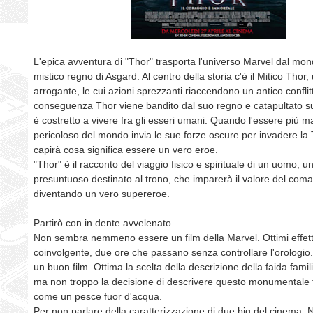
L'epica avventura di "Thor" trasporta l'universo Marvel dal mon
mistico regno di Asgard. Al centro della storia c'è il Mitico Thor,
arrogante, le cui azioni sprezzanti riaccendono un antico conflit
conseguenza Thor viene bandito dal suo regno e catapultato su
è costretto a vivere fra gli esseri umani. Quando l'essere più m
pericoloso del mondo invia le sue forze oscure per invadere la 
capirà cosa significa essere un vero eroe.
"Thor" è il racconto del viaggio fisico e spirituale di un uomo, u
presuntuoso destinato al trono, che imparerà il valore del com
diventando un vero supereroe.
Partirò con in dente avvelenato.
Non sembra nemmeno essere un film della Marvel. Ottimi effetti
coinvolgente, due ore che passano senza controllare l'orologi
un buon film. Ottima la scelta della descrizione della faida famil
ma non troppo la decisione di descrivere questo monumentale 
come un pesce fuor d'acqua.
Per non parlare della caratterizzazione di due big del cinema: 