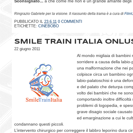
Sconsigliato...
a che come me non è un grande amante degli 
Ringrazio Gabriele per la visione. Il riassunto della trama è a cura di
Film
PUBBLICATO IL
23.6.11
0 COMMENTI
ETICHETTE:
CINEBOBO
SMILE TRAIN ITALIA ONLU
22 giugno 2011
Al mondo migliaia di bambini
sorridere a causa della labio-p
una malformazione che nei pae
colpisce circa un bambino ogn
labio-palatoschisi è una defor
e del palato che deturpa comp
volto dei bambini che ne sono 
comportando inoltre difficoltà 
problemi di logopedia, e spe
grave disagio sociale causato
ed emarginazione a cui le cult
condannano questi piccoli.
L’intervento chirurgico per correggere il labbro leporino dura ci