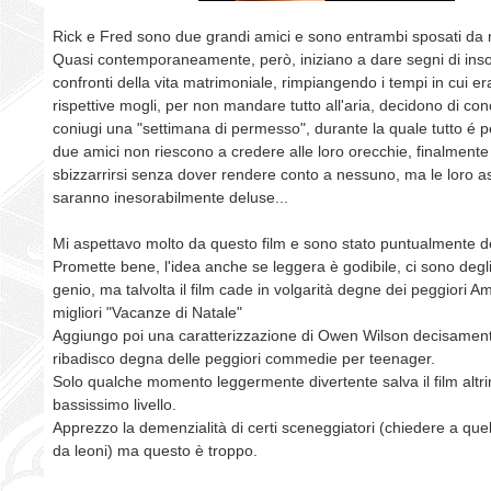
Rick e Fred sono due grandi amici e sono entrambi sposati da
Quasi contemporaneamente, però, iniziano a dare segni di inso
confronti della vita matrimoniale, rimpiangendo i tempi in cui er
rispettive mogli, per non mandare tutto all'aria, decidono di co
coniugi una "settimana di permesso", durante la quale tutto é p
due amici non riescono a credere alle loro orecchie, finalment
sbizzarrirsi senza dover rendere conto a nessuno, ma le loro as
saranno inesorabilmente deluse...
Mi aspettavo molto da questo film e sono stato puntualmente d
Promette bene, l'idea anche se leggera è godibile, ci sono degli
genio, ma talvolta il film cade in volgarità degne dei peggiori A
migliori "Vacanze di Natale"
Aggiungo poi una caratterizzazione di Owen Wilson decisamen
ribadisco degna delle peggiori commedie per teenager.
Solo qualche momento leggermente divertente salva il film altri
bassissimo livello.
Apprezzo la demenzialità di certi sceneggiatori (chiedere a quell
da leoni) ma questo è troppo.