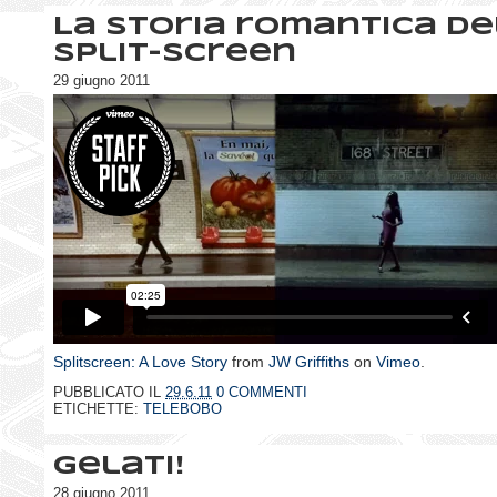
La storia romantica d
Split-screen
29 giugno 2011
Splitscreen: A Love Story
from
JW Griffiths
on
Vimeo
.
PUBBLICATO IL
29.6.11
0 COMMENTI
ETICHETTE:
TELEBOBO
Gelati!
28 giugno 2011