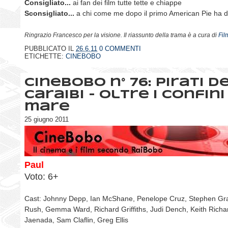
Consigliato...
ai fan dei film tutte tette e chiappe
Sconsigliato...
a chi come me dopo il primo American Pie ha d
Ringrazio Francesco per la visione. Il riassunto della trama è a cura di
Fi
PUBBLICATO IL
26.6.11
0 COMMENTI
ETICHETTE:
CINEBOBO
CineBobo n° 76: Pirati de
Caraibi - Oltre i confini
mare
25 giugno 2011
Paul
Voto: 6+
Cast: Johnny Depp, Ian McShane, Penelope Cruz, Stephen Gr
Rush, Gemma Ward, Richard Griffiths, Judi Dench, Keith Richa
Jaenada, Sam Claflin, Greg Ellis