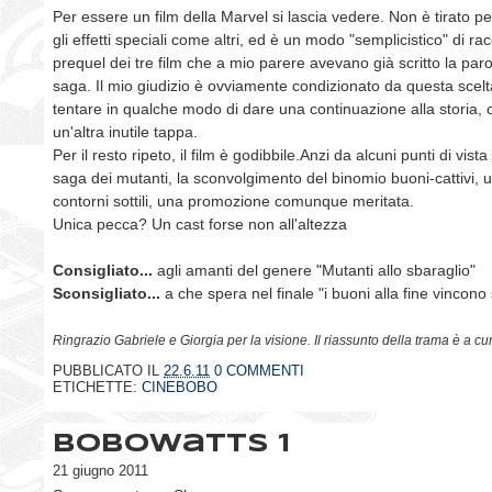
Per essere un film della Marvel si lascia vedere. Non è tirato per
gli effetti speciali come altri, ed è un modo "semplicistico" di rac
prequel dei tre film che a mio parere avevano già scritto la parol
saga. Il mio giudizio è ovviamente condizionato da questa scelta
tentare in qualche modo di dare una continuazione alla storia, 
un'altra inutile tappa.
Per il resto ripeto, il film è godibbile.Anzi da alcuni punti di vist
saga dei mutanti, la sconvolgimento del binomio buoni-cattivi, u
contorni sottili, una promozione comunque meritata.
Unica pecca? Un cast forse non all'altezza
Consigliato...
agli amanti del genere "Mutanti allo sbaraglio"
Sconsigliato...
a che spera nel finale "i buoni alla fine vincon
Ringrazio Gabriele e Giorgia per la visione. Il riassunto della trama è a cu
PUBBLICATO IL
22.6.11
0 COMMENTI
ETICHETTE:
CINEBOBO
BoboWatts 1
21 giugno 2011