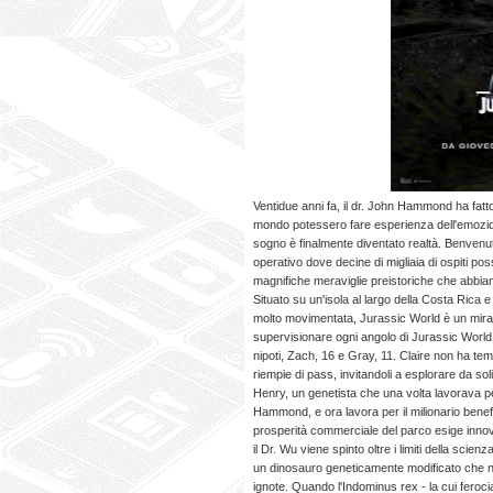
Ventidue anni fa, il dr. John Hammond ha fatto 
mondo potessero fare esperienza dell'emozione
sogno è finalmente diventato realtà. Benvenu
operativo dove decine di migliaia di ospiti pos
magnifiche meraviglie preistoriche che abbiano
Situato su un'isola al largo della Costa Rica 
molto movimentata, Jurassic World è un miracol
supervisionare ogni angolo di Jurassic World 
nipoti, Zach, 16 e Gray, 11. Claire non ha tempo
riempie di pass, invitandoli a esplorare da soli
Henry, un genetista che una volta lavorava pe
Hammond, e ora lavora per il milionario bene
prosperità commerciale del parco esige innovazi
il Dr. Wu viene spinto oltre i limiti della scie
un dinosauro geneticamente modificato che no
ignote. Quando l'Indominus rex - la cui feroc