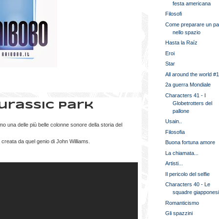
festa americana
Filosofi
Come preparare un pa
nello spazio
Hasta la Raíz
Eroi
Star
All around the world #
2a guerra Mondiale
Characters 41 - I
Globetrotters del
urassic Park
pallone
Usain..
amo una delle più belle colonne sonore della storia del
Filosofia
 creata da quel genio di John Williams.
Buona fortuna amore
La chiamata...
Artisti...
Il pericolo del selfie
Characters 40 - Le
squadre giappones
Romanticismo
Gli spazzini