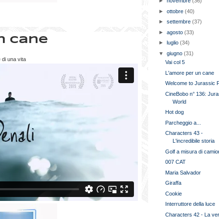
►
novembre
(36)
►
ottobre
(40)
►
settembre
(37)
►
agosto
(33)
n cane
►
luglio
(34)
▼
giugno
(31)
 di una vita
Vai col 5
L'amore per un cane
Welcome to Jurassic 
CineBobo n° 136: Jura
World
Hot dog
Parcheggio a...
Characters 43 -
L'incredibile storia
Golf a misura di camio
007 CAT
Maria Salvador
Giraffa
Cookie
Interruttore della luce
Characters 42 - La ve