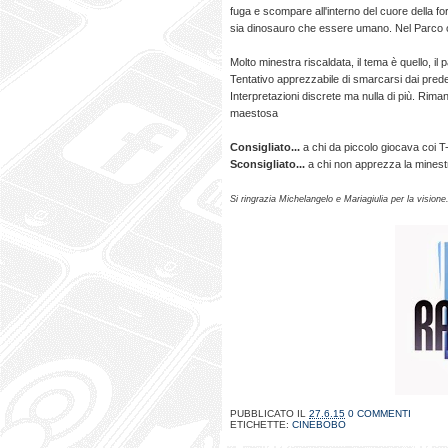
fuga e scompare all'interno del cuore della f
sia dinosauro che essere umano. Nel Parco ora 
Molto minestra riscaldata, il tema è quello, il 
Tentativo apprezzabile di smarcarsi dai pre
Interpretazioni discrete ma nulla di più. Rim
maestosa
Consigliato...
a chi da piccolo giocava coi 
Sconsigliato...
a chi non apprezza la minestr
Si ringrazia Michelangelo e Mariagiulia per la visione
PUBBLICATO IL
27.6.15
0 COMMENTI
ETICHETTE:
CINEBOBO