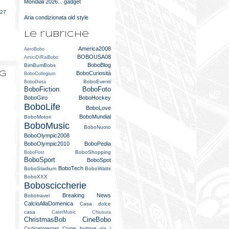
Mondiali 2026... gadget
e
027
Aria condizionata old style
Le rubriche
America2008
AeroBobo
BOBOUSA08
AmiciDiRaiBobo
BoboBlog
BimBumBobs
og
BoboCuriosità
BoboCollegium
BoboEventi
BoboDieta
BoboFiction
BoboFoto
BoboGiro
BoboHockey
BoboLife
BoboLove
BoboMundial
BoboMotori
BoboMusic
BoboNuoto
BoboOlympic2008
BoboOlympic2010
BoboPedia
BoboShopping
BoboPost
BoboSport
BoboSpot
BoboTech
BoboStadium
BoboWatts
BoboXXX
Bobosciccherie
Breaking News
Bobotravel
CalcioAllaDomenica
Casa dolce
casa
CaterMusic
Chiusura
ChristmasBob
CineBobo
CodiceInternet
Come buttare via i