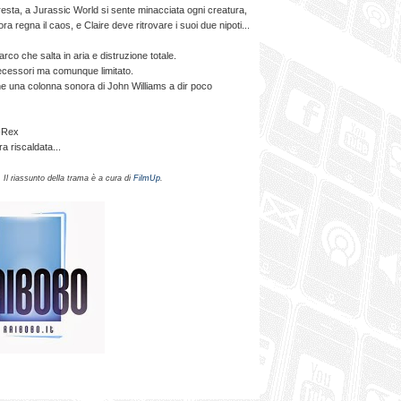
oresta, a Jurassic World si sente minacciata ogni creatura,
regna il caos, e Claire deve ritrovare i suoi due nipoti...
parco che salta in aria e distruzione totale.
decessori ma comunque limitato.
ane una colonna sonora di John Williams a dir poco
T-Rex
a riscaldata...
.
Il riassunto della trama è a cura di
FilmUp
.