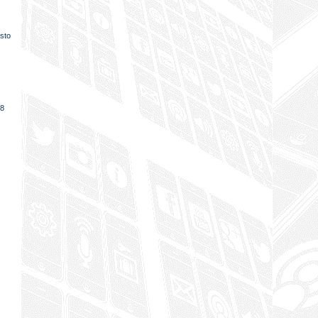
sto
18
i