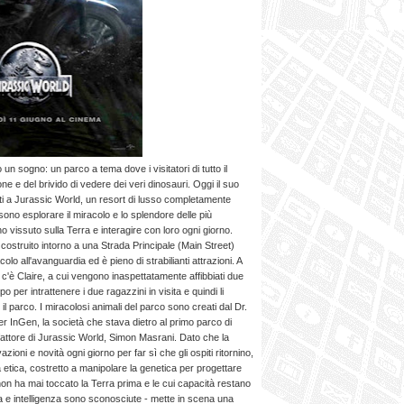
un sogno: un parco a tema dove i visitatori di tutto il
 e del brivido di vedere dei veri dinosauri. Oggi il suo
ti a Jurassic World, un resort di lusso completamente
sono esplorare il miracolo e lo splendore delle più
 vissuto sulla Terra e interagire con loro ogni giorno.
e costruito intorno a una Strada Principale (Main Street)
o all'avanguardia ed è pieno di strabilianti attrazioni. A
c'è Claire, a cui vengono inaspettatamente affibbiati due
 per intrattenere i due ragazzini in visita e quindi li
 il parco. I miracolosi animali del parco sono creati dal Dr.
r InGen, la società che stava dietro al primo parco di
fattore di Jurassic World, Simon Masrani. Dato che la
oni e novità ogni giorno per far sì che gli ospiti ritornino,
nza etica, costretto a manipolare la genetica per progettare
n ha mai toccato la Terra prima e le cui capacità restano
ia e intelligenza sono sconosciute - mette in scena una