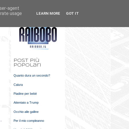
user-agent
k
m
erate usage
LEARN MORE
GOT IT
t
Post più
popolari
Quanto dura un secondo?
Calura
Piadine per bebè
Attentato a Trump
Occhio alle galline
Per il mio compleanno
 -