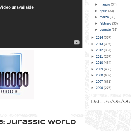
►
maggio
(34)
►
aprile
(33)
►
marzo
(35)
►
febbraio
(33)
►
gennaio
(33)
►
2014
(367)
►
2013
(397)
►
2012
(357)
►
2011
(267)
►
2010
(454)
►
2009
(468)
►
2008
(687)
►
2007
(631)
►
2006
(276)
Dal 26/08/06
6: Jurassic World