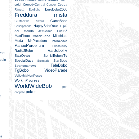
soldi
ComedyCentral
Coppa
Condor
EuroBobo2008
Rimetti
EcoBobo
Freddura mista
GameBobo
GFManzillo Award
HappyBoboYear
I più
Gossippando
del mondo
LudiBò
JewComic
MacPhoto
Minchiate
MaccioBobo
Modà
Mr.President
PallaOvale
PaneePorcellum
PrisonStory
RaiBoboTv
Radio2Bobo
Park
SalaOvale
SorrisiBoboniTv
ssic
SpecialDays
StarBobs
Speciale
TeleBobo
Stranomanews
TgBobo
VideoParade
VolleyMaNonPosso
WorkInProgress
WorldWideBob
iper-
poker
coppate
n
ra