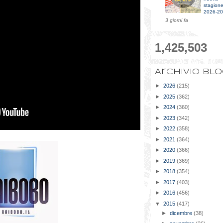
stagion
2026-2
3 giorni fa
1,425,503
Archivio bl
►
2026
(215)
►
2025
(362)
►
2024
(360)
►
2023
(342)
►
2022
(358)
►
2021
(364)
►
2020
(366)
►
2019
(369)
►
2018
(354)
►
2017
(403)
►
2016
(456)
▼
2015
(417)
►
dicembre
(38)