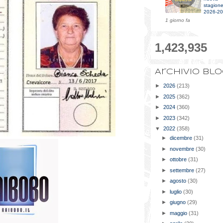
stagion
2026-2
1 giorno fa
1,423,935
Archivio bl
►
2026
(213)
►
2025
(362)
►
2024
(360)
►
2023
(342)
▼
2022
(358)
►
dicembre
(31)
►
novembre
(30)
►
ottobre
(31)
►
settembre
(27)
►
agosto
(30)
►
luglio
(30)
►
giugno
(29)
►
maggio
(31)