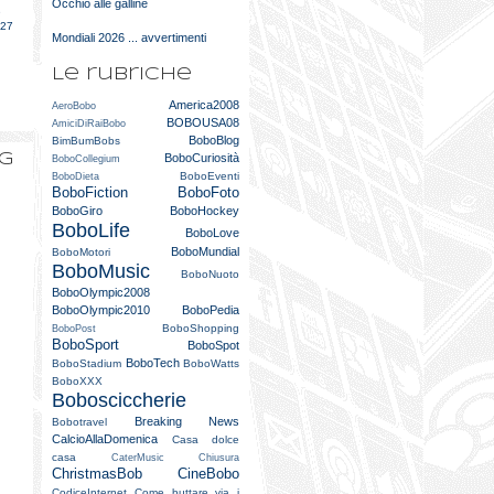
Occhio alle galline
e
027
Mondiali 2026 ... avvertimenti
Le rubriche
America2008
AeroBobo
BOBOUSA08
AmiciDiRaiBobo
BoboBlog
BimBumBobs
og
BoboCuriosità
BoboCollegium
BoboEventi
BoboDieta
BoboFiction
BoboFoto
BoboGiro
BoboHockey
BoboLife
BoboLove
BoboMundial
BoboMotori
BoboMusic
BoboNuoto
BoboOlympic2008
BoboOlympic2010
BoboPedia
BoboShopping
BoboPost
BoboSport
BoboSpot
BoboTech
BoboStadium
BoboWatts
BoboXXX
Bobosciccherie
Breaking News
Bobotravel
CalcioAllaDomenica
Casa dolce
casa
CaterMusic
Chiusura
ChristmasBob
CineBobo
CodiceInternet
Come buttare via i