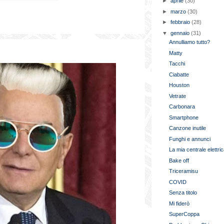
►
aprile
(30)
►
marzo
(30)
►
febbraio
(28)
▼
gennaio
(31)
Annulliamo tutto?
Matty
Tacchi
Ciabatte
Houston
Vetrate
Carbonara
Smartphone
Canzone inutile
Funghi e annunci
La mia centrale elettri
Bake off
Triceramisu
COVID
Senza titolo
Mi fiderò
SuperCoppa