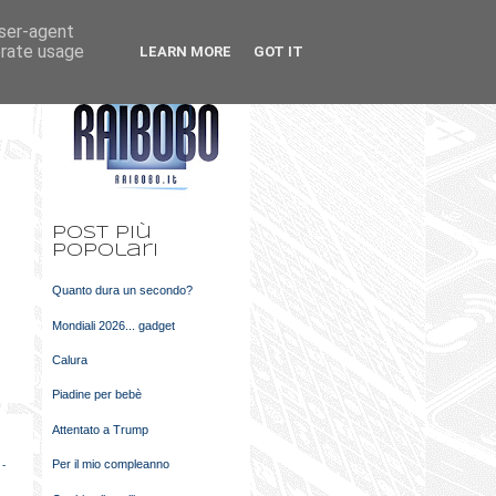
user-agent
k
m
erate usage
LEARN MORE
GOT IT
t
Post più
popolari
Quanto dura un secondo?
Mondiali 2026... gadget
Calura
Piadine per bebè
Attentato a Trump
Per il mio compleanno
 -