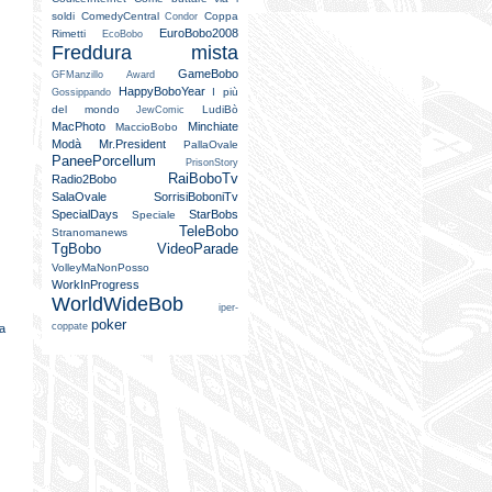
soldi
ComedyCentral
Coppa
Condor
EuroBobo2008
Rimetti
EcoBobo
Freddura mista
GameBobo
GFManzillo Award
HappyBoboYear
I più
Gossippando
del mondo
LudiBò
JewComic
MacPhoto
Minchiate
MaccioBobo
Modà
Mr.President
PallaOvale
PaneePorcellum
PrisonStory
RaiBoboTv
Radio2Bobo
SalaOvale
SorrisiBoboniTv
SpecialDays
StarBobs
Speciale
TeleBobo
Stranomanews
TgBobo
VideoParade
VolleyMaNonPosso
WorkInProgress
WorldWideBob
iper-
poker
coppate
ca