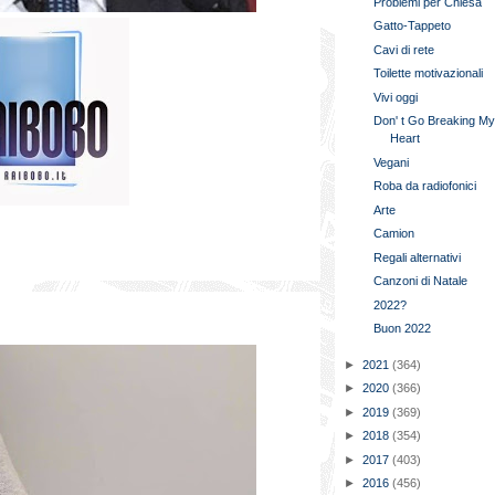
Problemi per Chiesa
Gatto-Tappeto
Cavi di rete
Toilette motivazionali
Vivi oggi
Don' t Go Breaking M
Heart
Vegani
Roba da radiofonici
Arte
Camion
Regali alternativi
Canzoni di Natale
2022?
Buon 2022
►
2021
(364)
►
2020
(366)
►
2019
(369)
►
2018
(354)
►
2017
(403)
►
2016
(456)