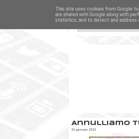
This site uses cookies from Google to 
are shared with Google along with per
statistics, and to detect and address 
Annulliamo t
31 gennaio 2022