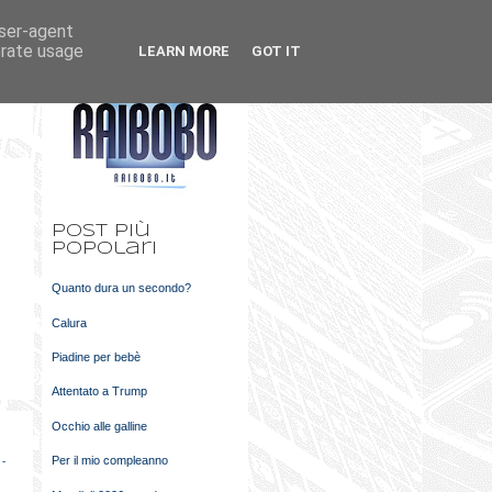
user-agent
k
m
erate usage
LEARN MORE
GOT IT
t
Post più
popolari
Quanto dura un secondo?
Calura
Piadine per bebè
Attentato a Trump
Occhio alle galline
Per il mio compleanno
 -