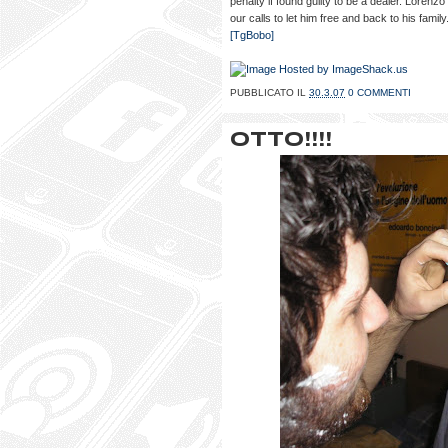
penalty if found guilty to be a dealer. Lorenz
our calls to let him free and back to his family
[TgBobo]
PUBBLICATO IL
30.3.07
0 COMMENTI
OTTO!!!!