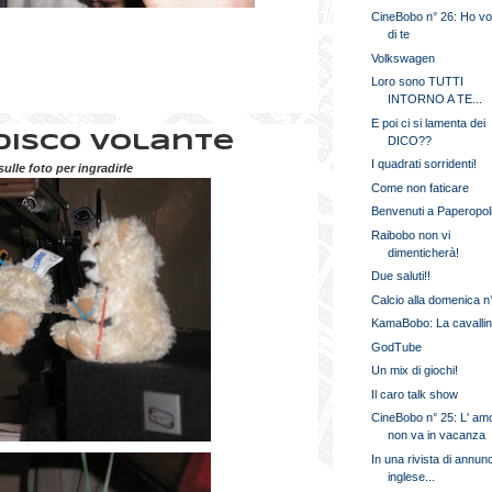
CineBobo n° 26: Ho vo
di te
Volkswagen
Loro sono TUTTI
INTORNO A TE...
E poi ci si lamenta dei
disco volante
DICO??
I quadrati sorridenti!
sulle foto per ingradirle
Come non faticare
Benvenuti a Paperopoli
Raibobo non vi
dimenticherà!
Due saluti!!
Calcio alla domenica n
KamaBobo: La cavalli
GodTube
Un mix di giochi!
Il caro talk show
CineBobo n° 25: L' am
non va in vacanza
In una rivista di annunc
inglese...