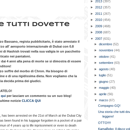
►
2013
(397)
►
2012
(357)
►
2011
(267)
►
2010
(454)
e tutti dovette
►
2009
(468)
►
2008
(687)
▼
2007
(631)
o Bassano, regista pubblicitario, è stato arrestato il
►
dicembre
(52)
zo all' aeroporto internazionale di Dubai con 0.8
►
novembre
(44)
 di Hashish trovati nella sua valigia in un pacchetto
icato nei pantaloni.
►
ottobre
(41)
 dai 4 anni alla pena di morte se si dimostra di essere
►
settembre
(63)
nditore!
►
agosto
(40)
zo soffre del morbo di Chron. Ha bisogno di
►
luglio
(51)
ne e di una rigidissima dieta. Non vogliamo che la
ia decida prima dei giudici.
►
giugno
(27)
►
maggio
(40)
RATELO!
►
aprile
(56)
 qui
per lasciare un commento su un suo blog!
▼
marzo
(67)
 ultime notizie
CLICCA QUI
Compagno GQ!
Una storia che tutti do
r, has been arrested on the 21st of March at the Dubai City
leggere!
has been found in his luggage forgotten in a pocket of a pair
OTTO!!!!
inimun of 4 years up to life inprisonment or even to death
KamaBobo: Il disco vo