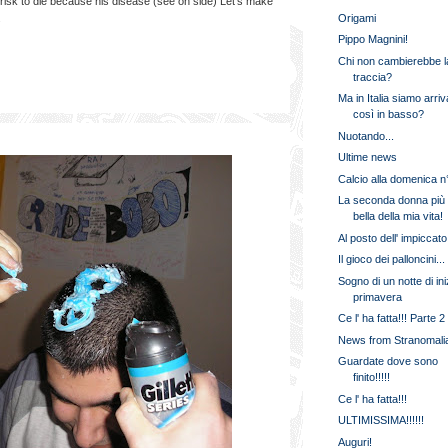
o risk to die because his disease (see on side) Let's make
Origami
.
Pippo Magnini!
Chi non cambierebbe l
traccia?
Ma in Italia siamo arriv
così in basso?
Nuotando...
Ultime news
Calcio alla domenica n
La seconda donna più
bella della mia vita!
Al posto dell' impiccato
Il gioco dei palloncini...
Sogno di un notte di ini
primavera
Ce l' ha fatta!!! Parte 2
News from Stranomali
Guardate dove sono
finito!!!!!
Ce l' ha fatta!!!
ULTIMISSIMA!!!!!!
Auguri!