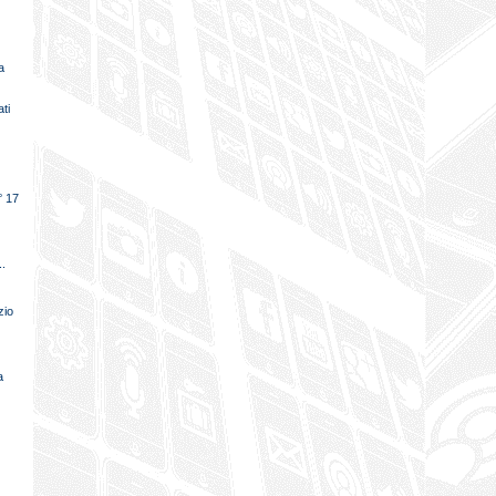
a
ati
° 17
..
zio
a