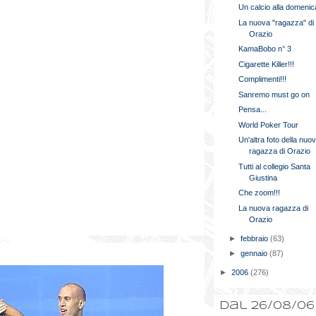
Un calcio alla domenic
La nuova "ragazza" di
Orazio
KamaBobo n° 3
Cigarette Killer!!!
Complimenti!!!
Sanremo must go on
Pensa...
World Poker Tour
Un'altra foto della nuo
ragazza di Orazio
Tutti al collegio Santa
Giustina
Che zoom!!!
La nuova ragazza di
Orazio
►
febbraio
(63)
!
►
gennaio
(87)
►
2006
(276)
Dal 26/08/06