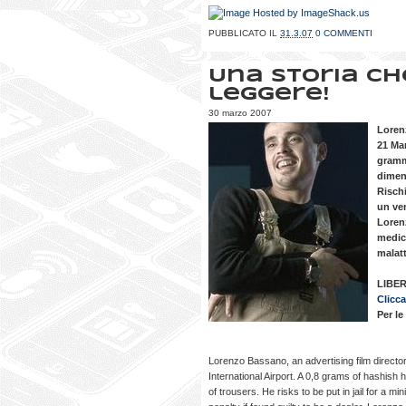
PUBBLICATO IL
31.3.07
0 COMMENTI
Una storia ch
leggere!
30 marzo 2007
Lorenz
21 Mar
grammi
diment
Rischi
un ve
Loren
medici
malatt
LIBE
Clicca
Per le
Lorenzo Bassano, an advertising film directo
International Airport. A 0,8 grams of hashish 
of trousers. He risks to be put in jail for a m