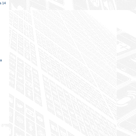
a 14
va