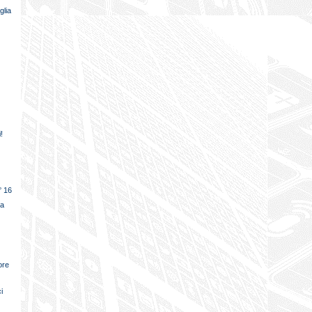
glia
!
° 16
na
ore
i