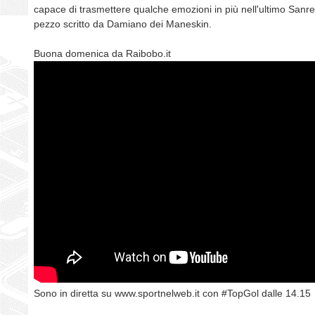
capace di trasmettere qualche emozioni in più nell'ultimo San
pezzo scritto da Damiano dei Maneskin.
Buona domenica da Raibobo.it
Sono in diretta su www.sportnelweb.it con #TopGol dalle 14.15