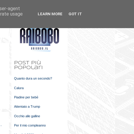
user-agent
k
m
erate usage
LEARN MORE
GOT IT
t
Post più
popolari
Quanto dura un secondo?
Calura
Piadine per bebè
Attentato a Trump
Occhio alle galline
Per il mio compleanno
 -