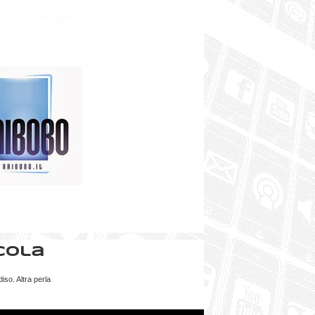
Cola
so. Altra perla