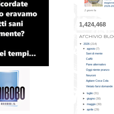
stagion
2026-2
2 giorni fa
1,424,468
Archivio bl
▼
2026
(214)
▼
agosto
(7)
Sani di mente
Caffè
Pane alternativo
Oggi niente pranzo
Neuroni
Agitare Coca Cola
Vietato farsi domande
►
luglio
(31)
►
giugno
(30)
►
maggio
(30)
►
aprile
(29)