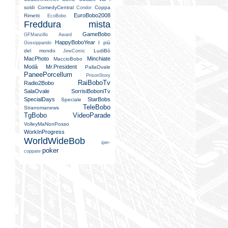
soldi
ComedyCentral
Coppa
Condor
EuroBobo2008
Rimetti
EcoBobo
Freddura mista
GameBobo
GFManzillo Award
HappyBoboYear
I più
Gossippando
del mondo
LudiBò
JewComic
MacPhoto
Minchiate
MaccioBobo
Modà
Mr.President
PallaOvale
PaneePorcellum
PrisonStory
RaiBoboTv
Radio2Bobo
SalaOvale
SorrisiBoboniTv
SpecialDays
StarBobs
Speciale
TeleBobo
Stranomanews
TgBobo
VideoParade
VolleyMaNonPosso
WorkInProgress
WorldWideBob
iper-
poker
coppate