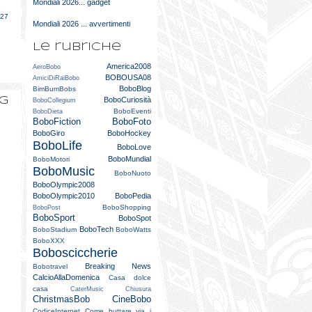
Mondiali 2026... gadget
e
027
Mondiali 2026 ... avvertimenti
Le rubriche
America2008
AeroBobo
BOBOUSA08
AmiciDiRaiBobo
BoboBlog
BimBumBobs
og
BoboCuriosità
BoboCollegium
BoboEventi
BoboDieta
BoboFiction
BoboFoto
BoboGiro
BoboHockey
BoboLife
BoboLove
BoboMundial
BoboMotori
BoboMusic
BoboNuoto
BoboOlympic2008
BoboOlympic2010
BoboPedia
BoboShopping
BoboPost
BoboSport
BoboSpot
BoboTech
BoboStadium
BoboWatts
BoboXXX
Bobosciccherie
Breaking News
Bobotravel
CalcioAllaDomenica
Casa dolce
casa
CaterMusic
Chiusura
ChristmasBob
CineBobo
CodiceInternet
Come buttare via i