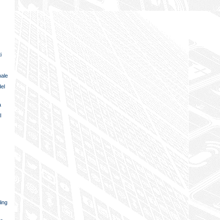
i
nale
del
a
I
ling