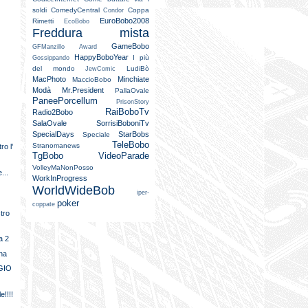
soldi
ComedyCentral
Coppa
Condor
EuroBobo2008
Rimetti
EcoBobo
Freddura mista
GameBobo
GFManzillo Award
HappyBoboYear
I più
Gossippando
del mondo
LudiBò
JewComic
MacPhoto
Minchiate
MaccioBobo
Modà
Mr.President
PallaOvale
PaneePorcellum
PrisonStory
RaiBoboTv
Radio2Bobo
SalaOvale
SorrisiBoboniTv
SpecialDays
StarBobs
Speciale
TeleBobo
Stranomanews
ro l'
TgBobo
VideoParade
VolleyMaNonPosso
...
WorkInProgress
WorldWideBob
iper-
poker
coppate
stro
a 2
ana
GIO
e!!!!