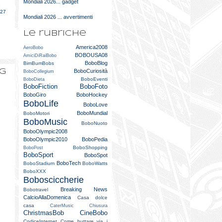
Mondiali 2026... gadget
e
027
Mondiali 2026 ... avvertimenti
Le rubriche
America2008
AeroBobo
BOBOUSA08
AmiciDiRaiBobo
BoboBlog
BimBumBobs
og
BoboCuriosità
BoboCollegium
BoboEventi
BoboDieta
BoboFiction
BoboFoto
BoboGiro
BoboHockey
BoboLife
BoboLove
BoboMundial
BoboMotori
BoboMusic
BoboNuoto
BoboOlympic2008
BoboOlympic2010
BoboPedia
BoboShopping
BoboPost
BoboSport
BoboSpot
BoboTech
BoboStadium
BoboWatts
BoboXXX
Bobosciccherie
Breaking News
Bobotravel
CalcioAllaDomenica
Casa dolce
casa
CaterMusic
Chiusura
ChristmasBob
CineBobo
CodiceInternet
Come buttare via i