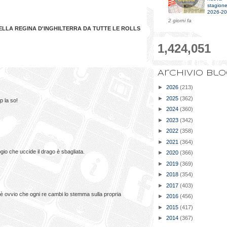
stagion
2026-2
2 giorni fa
ELLA REGINA D'INGHILTERRA DA TUTTE LE ROLLS
1,424,051
Archivio bl
►
2026
(213)
►
2025
(362)
p la so!
►
2024
(360)
►
2023
(342)
►
2022
(358)
►
2021
(364)
gio che uccide il drago è sbagliata.
►
2020
(366)
►
2019
(369)
►
2018
(354)
►
2017
(403)
he è ovvio che ogni re cambi lo stemma sulla propria
►
2016
(456)
►
2015
(417)
►
2014
(367)