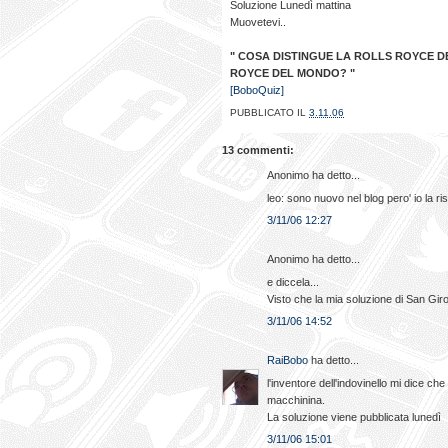
Soluzione Lunedì mattina
Muovetevi..
" COSA DISTINGUE LA ROLLS ROYCE D
ROYCE DEL MONDO? "
[BoboQuiz]
PUBBLICATO IL
3.11.06
13 commenti:
Anonimo ha detto...
leo: sono nuovo nel blog pero' io la ris
3/11/06 12:27
Anonimo ha detto...
e diccela...
Visto che la mia soluzione di San Giro
3/11/06 14:52
RaiBobo
ha detto...
l'inventore dell'indovinello mi dice c
macchinina.
La soluzione viene pubblicata lunedì
3/11/06 15:01