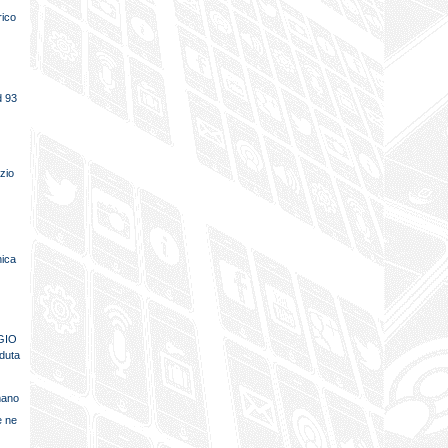
rico
d 93
nzio
nica
GIO
eduta
mano
e ne