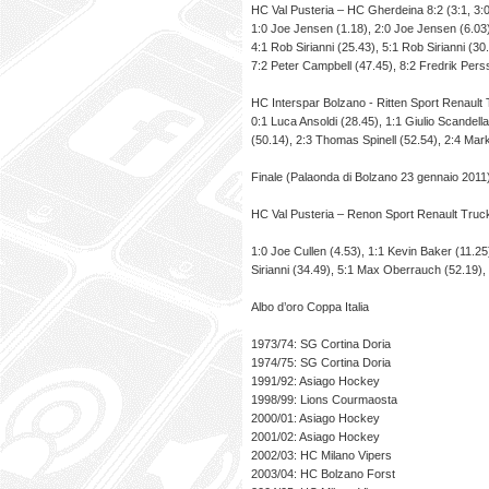
HC Val Pusteria – HC Gherdeina 8:2 (3:1, 3:0
1:0 Joe Jensen (1.18), 2:0 Joe Jensen (6.03),
4:1 Rob Sirianni (25.43), 5:1 Rob Sirianni (3
7:2 Peter Campbell (47.45), 8:2 Fredrik Pers
HC Interspar Bolzano - Ritten Sport Renault T
0:1 Luca Ansoldi (28.45), 1:1 Giulio Scandel
(50.14), 2:3 Thomas Spinell (52.54), 2:4 Mar
Finale (Palaonda di Bolzano 23 gennaio 2011
HC Val Pusteria – Renon Sport Renault Trucks
1:0 Joe Cullen (4.53), 1:1 Kevin Baker (11.25
Sirianni (34.49), 5:1 Max Oberrauch (52.19),
Albo d’oro Coppa Italia
1973/74: SG Cortina Doria
1974/75: SG Cortina Doria
1991/92: Asiago Hockey
1998/99: Lions Courmaosta
2000/01: Asiago Hockey
2001/02: Asiago Hockey
2002/03: HC Milano Vipers
2003/04: HC Bolzano Forst