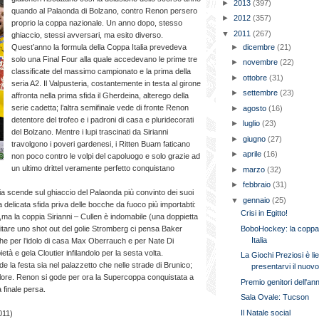
►
2013
(397)
quando al Palaonda di Bolzano, contro Renon persero
►
2012
(357)
proprio la coppa nazionale. Un anno dopo, stesso
▼
2011
(267)
ghiaccio, stessi avversari, ma esito diverso.
►
dicembre
(21)
Quest’anno la formula della Coppa Italia prevedeva
solo una Final Four alla quale accedevano le prime tre
►
novembre
(22)
classificate del massimo campionato e la prima della
►
ottobre
(31)
seria A2. Il Valpusteria, costantemente in testa al girone
►
settembre
(23)
affronta nella prima sfida il Gherdeina, alterego della
serie cadetta; l’altra semifinale vede di fronte Renon
►
agosto
(16)
detentore del trofeo e i padroni di casa e pluridecorati
►
luglio
(23)
del Bolzano. Mentre i lupi trascinati da Sirianni
►
giugno
(27)
travolgono i poveri gardenesi, i Ritten Buam faticano
►
aprile
(16)
non poco contro le volpi del capoluogo e solo grazie ad
un ultimo drittel veramente perfetto conquistano
►
marzo
(32)
►
febbraio
(31)
ria scende sul ghiaccio del Palaonda più convinto dei suoi
▼
gennaio
(25)
 delicata sfida priva delle bocche da fuoco più importabti:
Crisi in Egitto!
 ,ma la coppia Sirianni – Cullen è indomabile (una doppietta
BoboHockey: la copp
 evitare uno shot out del golie Stromberg ci pensa Baker
Italia
he per l’idolo di casa Max Oberrauch e per Nate Di
età e gela Cloutier infilandolo per la sesta volta.
La Giochi Preziosi è lie
de la festa sia nel palazzetto che nelle strade di Brunico;
presentarvi il nuovo
colore. Renon si gode per ora la Supercoppa conquistata a
Premio genitori dell'an
finale persa.
Sala Ovale: Tucson
Il Natale social
011)