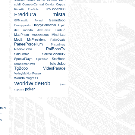
soldi
ComedyCentral
Coppa
Condor
EuroBobo2008
Rimetti
EcoBobo
Freddura mista
GameBobo
GFManzillo Award
HappyBoboYear
I più
Gossippando
del mondo
LudiBò
JewComic
MacPhoto
Minchiate
MaccioBobo
Modà
Mr.President
PallaOvale
PaneePorcellum
PrisonStory
RaiBoboTv
Radio2Bobo
SalaOvale
SorrisiBoboniTv
SpecialDays
StarBobs
Speciale
TeleBobo
Stranomanews
TgBobo
VideoParade
VolleyMaNonPosso
WorkInProgress
WorldWideBob
iper-
poker
coppate
a
ta di
..
no