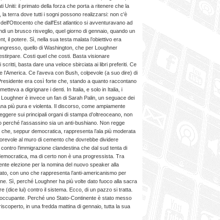
ti Uniti: il primato della forza che porta a ritenere che la
la terra dove tutti i sogni possono realizzarsi: non c'è
i dell'Ottocento che dall'Est atlantico si avventuravano ad
indi un brusco risveglio, quel giorno di gennaio, quando un
t, il potere. Sì, nella sua testa malata l’obiettivo era
Congresso, quello di Washington, che per Loughner
estirpare. Costi quel che costi. Basta visionare
scritti, basta dare una veloce sbirciata ai libri preferiti. Ce
re l’America. Ce l’aveva con Bush, colpevole (a suo dire) di
ex Presidente era così forte che, stando a quanto raccontano
tteva a digrignare i denti. In Italia, e solo in Italia, i
 Loughner è invece un fan di Sarah Palin, un seguace dei
ana più pura e violenta. Il discorso, come ampiamente
leggere sui principali organi di stampa d’oltreoceano, non
lo perché l’assassino sia un anti-bushiano. Non regge
e che, seppur democratica, rappresenta l’ala più moderata
favorevole al muro di cemento che dovrebbe dividere
contro l’immigrazione clandestina che dal sud tenta di
democratica, ma di certo non è una progressista. Tra
recente elezione per la nomina del nuovo speaker alla
ato, con uno che rappresenta l’anti-americanismo per
ne. Sì, perché Loughner ha più volte dato fuoco alla sacra
re (dice lui) contro il sistema. Ecco, di un pazzo si tratta.
eoccupante. Perché uno Stato-Continente è stato messo
iscoperto, in una fredda mattina di gennaio, tutta la sua