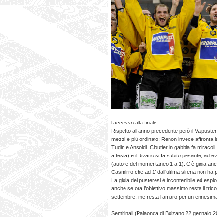
l’accesso alla finale.
Rispetto all’anno precedente però il Valpuste
mezzi e più ordinato; Renon invece affronta la
Tudin e Ansoldi. Cloutier in gabbia fa miracoli
a testa) e il divario si fa subito pesante; ad
(autore del momentaneo 1 a 1). C’è gioia anc
Casmirro che ad 1’ dall’ultima sirena non ha pi
La gioia dei pusteresi è incontenibile ed esplo
anche se ora l’obiettivo massimo resta il tri
settembre, me resta l’amaro per un ennesima 
Semifinali (Palaonda di Bolzano 22 gennaio 2