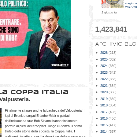
stagion
2026-2
1 giorno fa
1,423,841
Archivio bl
►
2026
(213)
►
2025
(362)
►
2024
(360)
►
2023
(342)
►
2022
(358)
►
2021
(364)
a coppa Italia
►
2020
(366)
Valpusteria.
►
2019
(369)
►
2018
(354)
Finalmente si apre anche la bacheca del Valpusteria! I
►
2017
(403)
lupi di Brunico targati Erlacher/Mair e guidati
►
2016
(456)
dall’indiscussa star Bob Sirianni hanno finalmente
►
2015
(417)
portato ai piedi del Kronplatz, lungo il Rienza, il primo
trofeo della storia della società: la Coppa Italia. I
►
2014
(367)
gialloneri riscattano così la delusione dello scorso anno