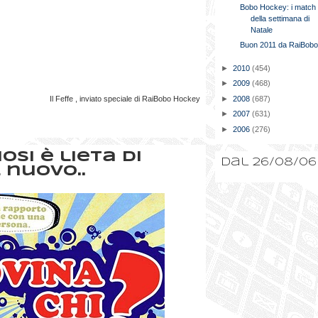
Bobo Hockey: i match
della settimana di
Natale
Buon 2011 da RaiBobo.
►
2010
(454)
►
2009
(468)
►
2008
(687)
Il Feffe , inviato speciale di RaiBobo Hockey
►
2007
(631)
►
2006
(276)
osi è lieta di
Dal 26/08/06
 nuovo..