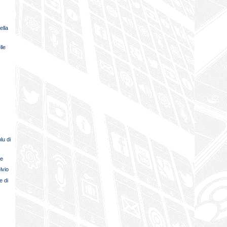
ella
lle
e
lu di
ne
lvio
e di