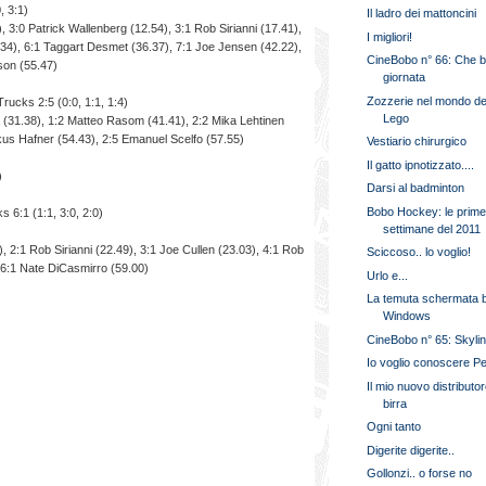
, 3:1)
Il ladro dei mattoncini
 3:0 Patrick Wallenberg (12.54), 3:1 Rob Sirianni (17.41),
I migliori!
0.34), 6:1 Taggart Desmet (36.37), 7:1 Joe Jensen (42.22),
CineBobo n° 66: Che b
son (55.47)
giornata
Zozzerie nel mondo de
rucks 2:5 (0:0, 1:1, 1:4)
Lego
la (31.38), 1:2 Matteo Rasom (41.41), 2:2 Mika Lehtinen
kus Hafner (54.43), 2:5 Emanuel Scelfo (57.55)
Vestiario chirurgico
Il gatto ipnotizzato....
)
Darsi al badminton
Bobo Hockey: le prim
 6:1 (1:1, 3:0, 2:0)
settimane del 2011
), 2:1 Rob Sirianni (22.49), 3:1 Joe Cullen (23.03), 4:1 Rob
Sciccoso.. lo voglio!
 6:1 Nate DiCasmirro (59.00)
Urlo e...
La temuta schermata b
Windows
CineBobo n° 65: Skyli
Io voglio conoscere Pe
Il mio nuovo distributor
birra
Ogni tanto
Digerite digerite..
Gollonzi.. o forse no