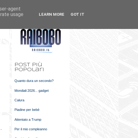
user-agent
k
m
erate usage
LEARN MORE
GOT IT
t
Post più
popolari
Quanto dura un secondo?
Mondiali 2026... gadget
Calura
Piadine per bebè
Attentato a Trump
Per il mio compleanno
 -