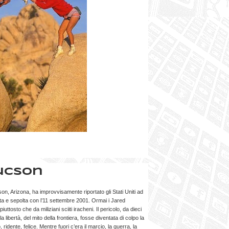
Tucson
on, Arizona, ha improvvisamente riportato gli Stati Uniti ad
a e sepolta con l’11 settembre 2001. Ormai i Jared
uttosto che da miliziani sciiti iracheni. Il pericolo, da dieci
a libertà, del mito della frontiera, fosse diventata di colpo la
ridente, felice. Mentre fuori c’era il marcio, la guerra, la