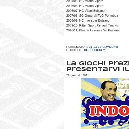
2004/05: HC Milano Vipers
2005/06: HC Milano Vipers
2006/07: HC Villani Bolzano
2007/08: SG Generali FVG Pontebba
2008/09: HC Interspar Bolzano
2009/10: Ritten Sport Renault Trucks
2010/11: Plan de Corones Val Pusteria
PUBBLICATO IL
31.1.11
0 COMMENTI
ETICHETTE:
BOBOHOCKEY
La Giochi Prezi
presentarvi il
28 gennaio 2011