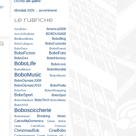
Occhio alle galline
e
027
Mondiali 2026 ... avvertimenti
Le rubriche
America2008
AeroBobo
BOBOUSA08
AmiciDiRaiBobo
BoboBlog
BimBumBobs
og
BoboCuriosità
BoboCollegium
BoboEventi
BoboDieta
BoboFiction
BoboFoto
BoboGiro
BoboHockey
BoboLife
BoboLove
BoboMundial
BoboMotori
BoboMusic
BoboNuoto
BoboOlympic2008
BoboOlympic2010
BoboPedia
BoboShopping
BoboPost
BoboSport
BoboSpot
BoboTech
BoboStadium
BoboWatts
BoboXXX
Bobosciccherie
Breaking News
Bobotravel
CalcioAllaDomenica
Casa dolce
casa
CaterMusic
Chiusura
ChristmasBob
CineBobo
CodiceInternet
Come buttare via i