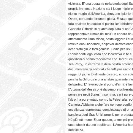
violenza. E’ una costante nella storia degli Sta
propria immensa Nazione sia il luogo migliore, 
niente meglio dell'America, dicevano i pionier
Ovest, cercando fortune e gloria. E’ stato qu
folle esaltato ha deciso di punire l’establishmen
Gabrielle Giffords in quanto deputata di un 
rappresentava il male dei mali, un cancro da 
attentamente i suoi video, basta leggere i suoi 
l’aveva con i banchieri, colpevoli di avvelena
aver tirato giù le torri gemelle. L’odio per l’
i conoscenti, ogni volta che lo vedeva in tv si me
quotidiani ci hanno raccontato che Jared Lee
Tea Party, un estremista della destra americ
documentano gli editoriali che tutti possiamo 
regge. Di più, è totalmente diverso, e non so
perché la Giffords è una affabile quarantenn
del partito. E’ favorevole al porto d’armi, è 
l’Arizona dal Messico, è da sempre schierata 
penetrare negli States. Insomma, sarà pure 
l’altro, ha pure votato contro la Pelosi alla 
Camera. Abbiamo a che fare con uno squilibr
eccellenza: estremista, complottista e piroma
bandiera degli Stati Uniti, proprio per protesta
Né più, né meno. E per questo, ancor più pr
sotto shock da uno squilibrato. L’America ha r
debolezza.