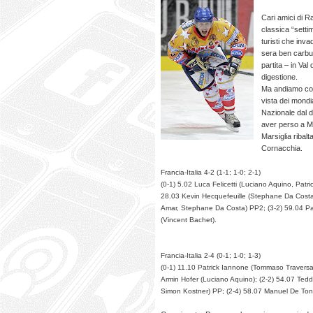
Cari amici di Ra
classica “setti
turisti che inva
sera ben carbur
partita – in Val
digestione.
Ma andiamo con
vista dei mondia
Nazionale dal d
aver perso a Mo
Marsiglia ribalt
Cornacchia.
Francia-Italia 4-2 (1-1; 1-0; 2-1)
(0-1) 5.02 Luca Felicetti (Luciano Aquino, Patri
28.03 Kevin Hecquefeuille (Stephane Da Costa,
Amar, Stephane Da Costa) PP2; (3-2) 59.04 Pat
(Vincent Bachet).
Francia-Italia 2-4 (0-1; 1-0; 1-3)
(0-1) 11.10 Patrick Iannone (Tommaso Traversa
Armin Hofer (Luciano Aquino); (2-2) 54.07 Ted
Simon Kostner) PP; (2-4) 58.07 Manuel De Ton