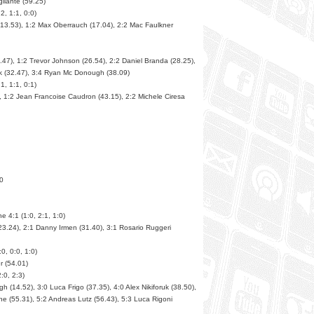
gilante (59.25)
2, 1:1, 0:0)
 (13.53), 1:2 Max Oberrauch (17.04), 2:2 Mac Faulkner
1.47), 1:2 Trevor Johnson (26.54), 2:2 Daniel Branda (28.25),
uk (32.47), 3:4 Ryan Mc Donough (38.09)
1, 1:1, 0:1)
3), 1:2 Jean Francoise Caudron (43.15), 2:2 Michele Ciresa
10
 4:1 (1:0, 2:1, 1:0)
(23.24), 2:1 Danny Irmen (31.40), 3:1 Rosario Ruggeri
0, 0:0, 1:0)
r (54.01)
:0, 2:3)
 (14.52), 3:0 Luca Frigo (37.35), 4:0 Alex Nikiforuk (38.50),
ne (55.31), 5:2 Andreas Lutz (56.43), 5:3 Luca Rigoni