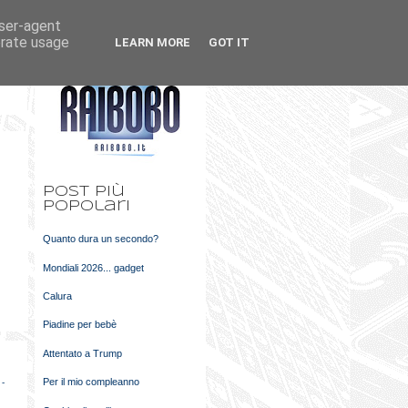
user-agent
k
m
erate usage
LEARN MORE
GOT IT
t
Post più
popolari
Quanto dura un secondo?
Mondiali 2026... gadget
Calura
Piadine per bebè
Attentato a Trump
Per il mio compleanno
 -