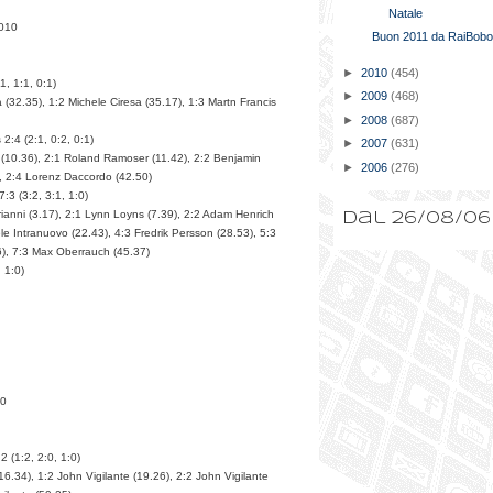
Natale
2010
Buon 2011 da RaiBobo.
►
2010
(454)
, 1:1, 0:1)
►
2009
(468)
a (32.35), 1:2 Michele Ciresa (35.17), 1:3 Martn Francis
►
2008
(687)
 2:4 (2:1, 0:2, 0:1)
►
2007
(631)
 (10.36), 2:1 Roland Ramoser (11.42), 2:2 Benjamin
►
2006
(276)
, 2:4 Lorenz Daccordo (42.50)
:3 (3:2, 3:1, 1:0)
rianni (3.17), 2:1 Lynn Loyns (7.39), 2:2 Adam Henrich
Dal 26/08/06
le Intranuovo (22.43), 4:3 Fredrik Persson (28.53), 5:3
6), 7:3 Max Oberrauch (45.37)
 1:0)
10
 (1:2, 2:0, 1:0)
16.34), 1:2 John Vigilante (19.26), 2:2 John Vigilante