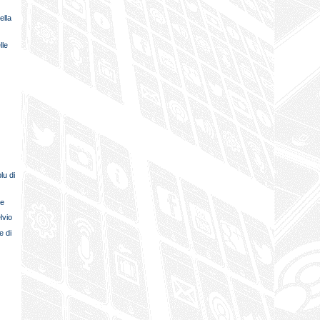
ella
lle
e
lu di
ne
lvio
e di