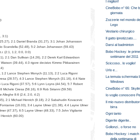
I migliori!
CineBobo n° 66: Che b
giornata
Zozzerie nel mondo de
10
Lego
Vestiario chirurgico
, 3:1)
Il gatto ipnotizzato....
(25.27), 2:1 Daniel Branda (31.27), 3:1 Johan Johansson
Darsi al badminton
lio Scandella (52.48), 5:2 Johan Johansson (59.43)
Bobo Hockey: le prim
r. (2:1, 1:2, 0:0, 0:0)
settimane del 2011
1), 2:1 Dan Sullivan (14.26), 2:2 Derek Karl Edwardson
 Watson (39.44), 4:3 rigore decisivo Kimmo Pikkarainen
Sciccoso.. lo voglio!
:4)
Urlo e...
8), 1:2 Lance Stephen Monych (11.13), 2:2 Luca Rigoni
La temuta schermata b
Ciresa (28.57), 4:3 Lance Stephen Monych (31.16), 4:4 Nate
Windows
5 Luca Rigoni (37.57), 5:6 Lynn Loyns (44.54), 5:7 Robert
CineBobo n° 65: Skyli
:8 Michele Ciresa (58.16), 6:9 Rob Sirianni (59.59)
Alleghe 8:6 (2:4, 2:0, 4:2)
Io voglio conoscere Pe
.45), 2:1 Michael Henrich (9.18), 2:2 Sabahudin Kovacevic
Il mio nuovo distributor
o Fontanive (16.03), 3:4 Layne Ulmer (21.38), 4:4 Layne Ulmer
birra
lmer (47.37), 6:5 Layne Ulmer (48.33), 7:5 John Vigilante
Ogni tanto
l Henrich (60.00)
Digerite digerite..
Gollonzi.. o forse no
Bobo Hockey: i match
della settimana di