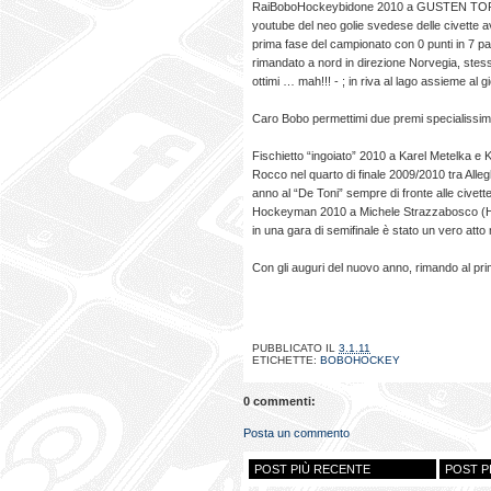
RaiBoboHockeybidone 2010 a GUSTEN TORN
youtube del neo golie svedese delle civette a
prima fase del campionato con 0 punti in 7 pa
rimandato a nord in direzione Norvegia, stess
ottimi … mah!!! - ; in riva al lago assieme al
Caro Bobo permettimi due premi specialissim
Fischietto “ingoiato” 2010 a Karel Metelka e K
Rocco nel quarto di finale 2009/2010 tra Alleg
anno al “De Toni” sempre di fronte alle civette
Hockeyman 2010 a Michele Strazzabosco (H
in una gara di semifinale è stato un vero att
Con gli auguri del nuovo anno, rimando al pr
PUBBLICATO IL
3.1.11
ETICHETTE:
BOBOHOCKEY
0 commenti:
Posta un commento
POST PIÙ RECENTE
POST P