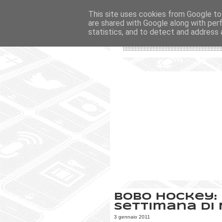
This site uses cookies from Google to 
are shared with Google along with per
statistics, and to detect and address 
Bobo Hockey: 
settimana di
3 gennaio 2011