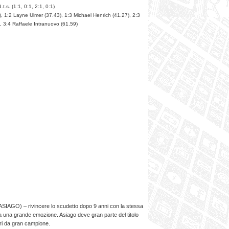
.s. (1:1, 0:1, 2:1, 0:1)
1), 1:2 Layne Ulmer (37.43), 1:3 Michael Henrich (41.27), 2:3
, 3:4 Raffaele Intranuovo (61.59)
GO) – rivincere lo scudetto dopo 9 anni con la stessa
 una grande emozione. Asiago deve gran parte del titolo
ri da gran campione.