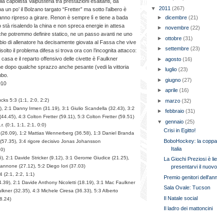
 capolista Valpusteria tra prestazioni esaltanti, da
▼
2011
(267)
a un po’ il Bolzano targato “Fretter” ma sotto l’albero è
 hanno ripreso a girare. Renon è sempre lì e tiene a bada
►
dicembre
(21)
o stà risalendo la china e non spreca energie in attesa
►
novembre
(22)
 che potremmo definire statico, ne un passo avanti ne uno
►
ottobre
(31)
ambio di allenatore ha decisamente giovata al Fassa che vive
►
settembre
(23)
lto il problema difesa si trova ora con l’incognita attacco:
 casa e il reparto offensivo delle civette è Faulkner
►
agosto
(16)
he dopo qualche sprazzo anche pesante (vedi la vittoria
►
luglio
(23)
mbo.
►
giugno
(27)
010
►
aprile
(16)
cks 5:3 (1:1, 2:0, 2:2)
►
marzo
(32)
2), 2:1 Danny Irmen (31.19), 3:1 Giulio Scandella (32.43), 3:2
►
febbraio
(31)
.45), 4:3 Colton Fretter (59.11), 5:3 Colton Fretter (59.51)
▼
gennaio
(25)
. (0:1, 1:1, 2:1, 0:0)
Crisi in Egitto!
a (26.09), 1:2 Mattias Wennerberg (36.58), 1:3 Daniel Branda
BoboHockey: la copp
 (57.35), 3:4 rigore decisivo Jonas Johansson
Italia
:0)
5), 2:1 Davide Stricker (9.12), 3:1 Gerome Giudice (21.25),
La Giochi Preziosi è lie
annone (27.12), 5:2 Diego Iori (37.03)
presentarvi il nuovo
(2:1, 2:2, 1:1)
Premio genitori dell'an
4.39), 2:1 Davide Anthony Nicoletti (18.19), 3:1 Mac Faulkner
Sala Ovale: Tucson
lkner (32.35), 4:3 Michele Ciresa (36.33), 5:3 Alberto
Il Natale social
8.24)
Il ladro dei mattoncini