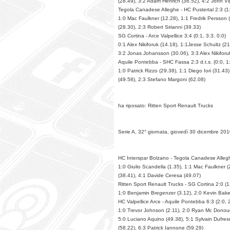
(28.49), 3:2 Adam Henrich (36.52), 4:2 John Vi
Tegola Canadese Alleghe - HC Pustertal 2:3 (1:
1:0 Mac Faulkner (12.28), 1:1 Fredrik Persson
(28.30), 2:3 Robert Sirianni (39.33)
SG Cortina - Arce Valpellice 3:4 (0:1, 3:3, 0:0)
0:1 Alex Nikiforuk (14.18), 1:1Jesse Schultz (2
3:2 Jonas Johansson (30.06), 3:3 Alex Nikifor
Aquile Pontebba - SHC Fassa 2:3 d.t.s. (0:0, 1:
1:0 Patrick Rizzo (29.38), 1:1 Diego Iori (31.4
(49.58), 2:3 Stefano Margoni (62.08)
ha riposato: Ritten Sport Renault Trucks
Serie A, 32° giornata, giovedì 30 dicembre 20
HC Interspar Bolzano - Tegola Canadese Alleghe
1:0 Giulio Scandella (1.35), 1:1 Mac Faulkner 
(38.41), 4:1 Davide Ceresa (49.07)
Ritten Sport Renault Trucks - SG Cortina 2:0 (1:
1:0 Benjamin Bregenzer (3.12), 2:0 Kevin Bake
HC Valpellice Arce - Aquile Pontebba 6:3 (2:0, 2
1:0 Trevor Johnson (2.11), 2:0 Ryan Mc Donough
5:0 Luciano Aquino (49.38), 5:1 Sylvain Dufres
(58.22), 6:3 Patrick Iannone (59.29)