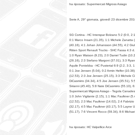
ha riposato: Supermercati Migross Asiago
Serie A, 29° giornata, giovedì 23 dicembre 20
SG Cortina - HC Interspar Bolzano 5:2 (0:0, 2:1
0:1 Marco Insam (21.35), 1:1 Michele Zanatta 
(40.16), 4:1 Johan Johansson (44.55), 4:2 Giu
Ritten Sport Renault Trucks - SHC Fassa 4:3 d.t.
1:0 Ryan Watson (9.23), 2:0 Daniel Tudin (10.2
(26.16), 2:3 Stefano Margoni (37.01), 3:3 Ryan
Aquile Pontebba - HC Pustertal 6:9 (2:2, 3:3, 1
0:1 Joe Jensen (5.04), 0:2 Armin Helfer (10.3
(12.53), 2:3 Joe Jensen (25.15), 3:3 Michele 
DiCasmirro (34.34), 4:5 Joe Jensen (35.51), 5:
Sirianni (45.40), 5:8 Nate DiCasmirro (55.10), 6
Supermercati Migross Asiago - Tegola Canadese 
1:0 John Vigilante (2.15), 1:1 Mac Faulkner (5
(12.52), 2:3 Mac Faulkner (14.02), 2:4 Fabrizi
(32.17), 4:5 Mac Faulkner (43.17), 5:5 Layne U
(51.17), 7:6 Vincent Rocco (59.34), 8:6 Michae
ha riposato: HC Valpellice Arce