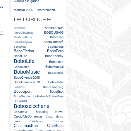
Occhio alle galline
e
027
Mondiali 2026 ... avvertimenti
Le rubriche
America2008
AeroBobo
BOBOUSA08
og
AmiciDiRaiBobo
BoboBlog
BimBumBobs
BoboCuriosità
BoboCollegium
BoboEventi
BoboDieta
BoboFiction
BoboFoto
BoboGiro
BoboHockey
BoboLife
BoboLove
BoboMundial
BoboMotori
BoboMusic
BoboNuoto
BoboOlympic2008
BoboOlympic2010
BoboPedia
BoboShopping
BoboPost
BoboSport
BoboSpot
BoboTech
BoboStadium
BoboWatts
BoboXXX
Bobosciccherie
Breaking News
Bobotravel
CalcioAllaDomenica
Casa dolce
casa
CaterMusic
Chiusura
ChristmasBob
CineBobo
CodiceInternet
Come buttare via i