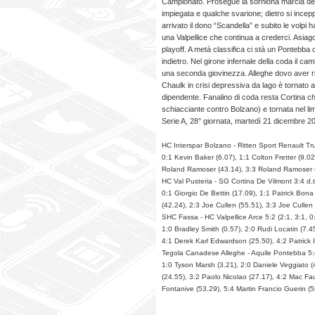
Campionato. Prosegue la sorniona marcia della
impiegata e qualche svarione; dietro si incepp
arrivato il dono “Scandella” e subito le volpi
una Valpellice che continua a crederci. Asiag
playoff. A metà classifica ci stà un Pontebba
indietro. Nel girone infernale della coda il c
una seconda giovinezza. Alleghe dovo aver riso
Chaulk in crisi depressiva da lago è tornato a
dipendente. Fanalino di coda resta Cortina c
schiacciante contro Bolzano) e tornata nel li
Serie A, 28° giornata, martedì 21 dicembre 2
HC Interspar Bolzano - Ritten Sport Renault Tru
0:1 Kevin Baker (6.07), 1:1 Colton Fretter (9.0
Roland Ramoser (43.14), 3:3 Roland Ramoser (44
HC Val Pusteria - SG Cortina De Vilmont 3:4 d.t.r
0:1 Giorgio De Bettin (17.09), 1:1 Patrick Bon
(42.24), 2:3 Joe Cullen (55.51), 3:3 Joe Cullen
SHC Fassa - HC Valpellice Arce 5:2 (2:1, 3:1, 0
1:0 Bradley Smith (0.57), 2:0 Rudi Locatin (7.4
4:1 Derek Karl Edwardson (25.50), 4:2 Patrick I
Tegola Canadese Alleghe - Aquile Pontebba 5:4 
1:0 Tyson Marsh (3.21), 2:0 Daniele Veggiato (
(24.55), 3:2 Paolo Nicolao (27.17), 4:2 Mac Fau
Fontanive (53.29), 5:4 Martin Francio Guerin (5