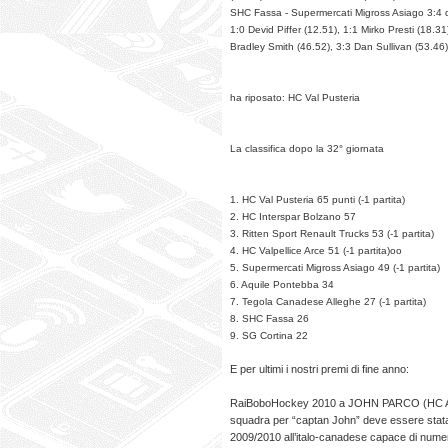
SHC Fassa - Supermercati Migross Asiago 3:4 d.t
1:0 Devid Piffer (12.51), 1:1 Mirko Presti (18.3
Bradley Smith (46.52), 3:3 Dan Sullivan (53.46)
ha riposato: HC Val Pusteria
La classifica dopo la 32° giornata
1. HC Val Pusteria 65 punti (-1 partita)
2. HC Interspar Bolzano 57
3. Ritten Sport Renault Trucks 53 (-1 partita)
4. HC Valpellice Arce 51 (-1 partita)oo
5. Supermercati Migross Asiago 49 (-1 partita)
6. Aquile Pontebba 34
7. Tegola Canadese Alleghe 27 (-1 partita)
8. SHC Fassa 26
9. SG Cortina 22
E per ultimi i nostri premi di fine anno:
RaiBoboHockey 2010 a JOHN PARCO (HC ASIA
squadra per “captan John” deve essere stata
2009/2010 all’italo-canadese capace di nume