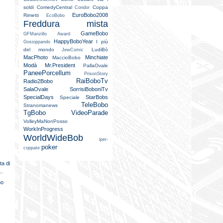
soldi
ComedyCentral
Coppa
Condor
EuroBobo2008
Rimetti
EcoBobo
Freddura mista
GameBobo
GFManzillo Award
HappyBoboYear
I più
Gossippando
del mondo
LudiBò
JewComic
MacPhoto
Minchiate
MaccioBobo
Modà
Mr.President
PallaOvale
PaneePorcellum
PrisonStory
RaiBoboTv
Radio2Bobo
SalaOvale
SorrisiBoboniTv
SpecialDays
StarBobs
Speciale
TeleBobo
Stranomanews
TgBobo
VideoParade
VolleyMaNonPosso
WorkInProgress
WorldWideBob
iper-
a
poker
coppate
ta di
..
no