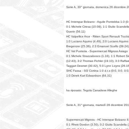
Serie A, 30° giornata, domenica 26 dicembre 
HC Interspar Bolzano - Aquile Pontebba 1:3 (0:1
0:1 Michele Ciresa (10.08), 1:1 Giulio Scandell
Guerin (56.11)
HC Valpellice Arce - Ritten Sport Renault Trucks
1:0 Luciano Aquino (4.49), 2:0 Luciano Aquino
Bregenzer (25.36), 2:3 Emanuel Scelfo (39.24)
HC Val Pusteria - Supermercati Migross Asiago 7
0:1 Michele Strazzabosco (1.16), 1:1 Robert Si
(12.43), 3:2 Thomas Pichler (19.10), 3:3 Raffae
Taggart Desmet (30.42), 5:3 Lynn Loyns (26.1
SHC Fassa - SG Cortina 1:0 d.t.s (0:0, 0:0, 0:0,
1:0 Derek Karl Edwardson (64.31)
ha riposato: Tegola Canadese Alleghe
Serie A, 31° giornata, martedì 28 dicembre 20
Supermercati Migross - HC Interspar Bolzano 4:2
0:1 Rhett Gordon (3.50), 0:2 Giulio Scandella (