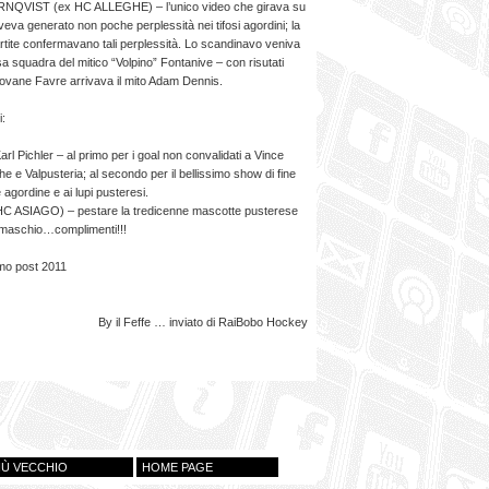
QVIST (ex HC ALLEGHE) – l’unico video che girava su
veva generato non poche perplessità nei tifosi agordini; la
rtite confermavano tali perplessità. Lo scandinavo veniva
a squadra del mitico “Volpino” Fontanive – con risutati
 giovane Favre arrivava il mito Adam Dennis.
i:
arl Pichler – al primo per i goal non convalidati a Vince
he e Valpusteria; al secondo per il bellissimo show di fine
 agordine e ai lupi pusteresi.
C ASIAGO) – pestare la tredicenne mascotte pusterese
o maschio…complimenti!!!
imo post 2011
By il Feffe … inviato di RaiBobo Hockey
IÙ VECCHIO
HOME PAGE