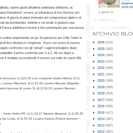
stagion
2026-2
iBobo, siamo giunti all’ultima settimana dell’anno, la
1 giorno fa
mana Panettone” ovvero un infracitura di Ice Hockey pro
dono di giorno le piste innevate dei comprensori alpini e di
ati da bombardini, melette e vin brulè si godono una
 di Fassa addirittura l’orario è loro posticipato per una buona
Archivio bl
 ordine esprimendo un po’ di speranze per il Blu Team in
►
2026
(212)
li di first division in Ungheria . Esce con onore la nostra
oppio confronto con gli “amati” cugini transalpini; dopo
►
2025
(362)
ntpellier il primo confronto per 4 a 2, 48 ore dopo a
►
2024
(360)
ano il risultato accendendo il sorriso sul volto di coach Rik
►
2023
(342)
►
2022
(358)
►
2021
(364)
ck Iannone); (1-1)10.55 Loic Lamperier (Julien Albert); (2-1)
►
2020
(366)
 Laurent Meunier); (3-1) 52.40 Laurent Meunier (Baptiste
►
2019
(369)
rick Iannone (6 contro 5); (4-2) 59.32 Laurent Meunier
►
2018
(354)
►
2017
(403)
►
2016
(456)
►
2015
(417)
 – Armin Hofer) PP; (1-1) 33.27 Maxime Moisand; (1-2) 50.35
dy Da Costa; (2-3) 55.33 Luciano Aquino (Patrick Iannone –
►
2014
(367)
i
►
2013
(397)
►
2012
(357)