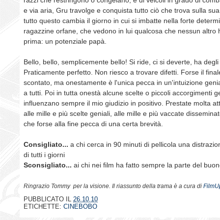
e via aria, Gru travolge e conquista tutto ciò che trova sulla su
tutto questo cambia il giorno in cui si imbatte nella forte determ
ragazzine orfane, che vedono in lui qualcosa che nessun altro 
prima: un potenziale papà.
Bello, bello, semplicemente bello! Si ride, ci si deverte, ha degli 
Praticamente perfetto. Non riesco a trovare difetti. Forse il fina
scontato, ma onestamente è l'unica pecca in un'intuizione genia
a tutti. Poi in tutta onestà alcune scelte o piccoli accorgimenti ge
influenzano sempre il mio giudizio in positivo. Prestate molta a
alle mille e più scelte geniali, alle mille e più vaccate disseminat
che forse alla fine pecca di una certa brevità.
Consigliato...
a chi cerca in 90 minuti di pellicola una distrazi
di tutti i giorni
Sconsigliato...
ai chi nei film ha fatto sempre la parte del buo
Ringrazio Tommy per la visione. Il riassunto della trama è a cura di
FilmU
PUBBLICATO IL
26.10.10
ETICHETTE:
CINEBOBO