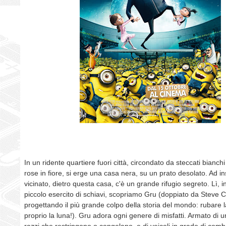
In un ridente quartiere fuori città, circondato da steccati bianchi
rose in fiore, si erge una casa nera, su un prato desolato. Ad i
vicinato, dietro questa casa, c'è un grande rifugio segreto. Lì, 
piccolo esercito di schiavi, scopriamo Gru (doppiato da Steve Ca
progettando il più grande colpo della storia del mondo: rubare la
proprio la luna!). Gru adora ogni genere di misfatti. Armato di u
razzi che restringono o congelano, e di veicoli in grado di comba