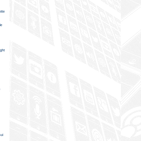
tte
le
ight
e
sui