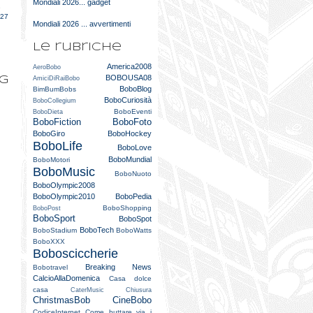
Mondiali 2026... gadget
e
027
Mondiali 2026 ... avvertimenti
Le rubriche
America2008
AeroBobo
BOBOUSA08
og
AmiciDiRaiBobo
BoboBlog
BimBumBobs
BoboCuriosità
BoboCollegium
BoboEventi
BoboDieta
BoboFiction
BoboFoto
BoboGiro
BoboHockey
BoboLife
BoboLove
BoboMundial
BoboMotori
BoboMusic
BoboNuoto
BoboOlympic2008
BoboOlympic2010
BoboPedia
BoboShopping
BoboPost
BoboSport
BoboSpot
BoboTech
BoboStadium
BoboWatts
BoboXXX
Bobosciccherie
Breaking News
Bobotravel
CalcioAllaDomenica
Casa dolce
casa
CaterMusic
Chiusura
ChristmasBob
CineBobo
CodiceInternet
Come buttare via i