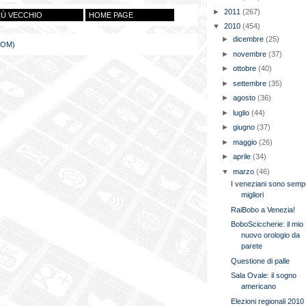
►
2011
(267)
IÙ VECCHIO
HOME PAGE
▼
2010
(454)
►
dicembre
(25)
TOM)
►
novembre
(37)
►
ottobre
(40)
►
settembre
(35)
►
agosto
(36)
►
luglio
(44)
►
giugno
(37)
►
maggio
(26)
►
aprile
(34)
▼
marzo
(46)
I veneziani sono sempr
migliori
RaiBobo a Venezia!
BoboSciccherie: il mio
nuovo orologio da
parete
Questione di palle
Sala Ovale: il sogno
americano
Elezioni regionali 2010