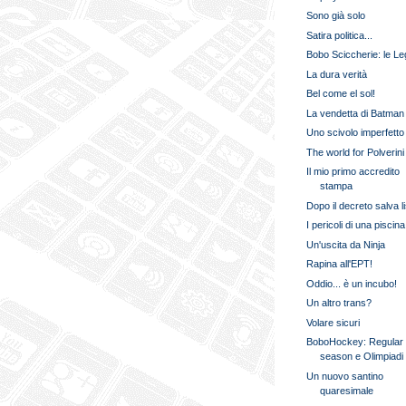
Sono già solo
Satira politica...
Bobo Sciccherie: le L
La dura verità
Bel come el sol!
La vendetta di Batman
Uno scivolo imperfetto
The world for Polverini
Il mio primo accredito
stampa
Dopo il decreto salva l
I pericoli di una piscina
Un'uscita da Ninja
Rapina all'EPT!
Oddio... è un incubo!
Un altro trans?
Volare sicuri
BoboHockey: Regular
season e Olimpiadi
Un nuovo santino
quaresimale