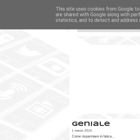
This site uses cookies from Google to 
are shared with Google along with per
statistics, and to detect and address 
Geniale
1 marzo 2010
Come risparmiare in fatica...