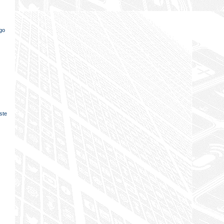
ego
iste