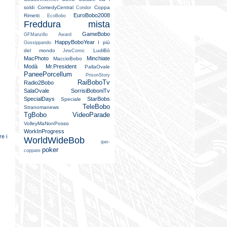
soldi
ComedyCentral
Coppa
Condor
EuroBobo2008
Rimetti
EcoBobo
Freddura mista
GameBobo
GFManzillo Award
HappyBoboYear
I più
Gossippando
del mondo
LudiBò
JewComic
MacPhoto
Minchiate
MaccioBobo
Modà
Mr.President
PallaOvale
PaneePorcellum
PrisonStory
RaiBoboTv
Radio2Bobo
SalaOvale
SorrisiBoboniTv
SpecialDays
StarBobs
Speciale
TeleBobo
Stranomanews
TgBobo
VideoParade
VolleyMaNonPosso
WorkInProgress
e i
WorldWideBob
iper-
poker
coppate