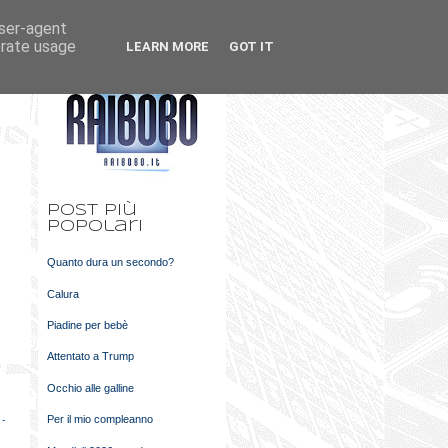
user-agent
k
m
erate usage
LEARN MORE
GOT IT
t
Post più
popolari
Quanto dura un secondo?
Calura
Piadine per bebè
Attentato a Trump
Occhio alle galline
Per il mio compleanno
 -