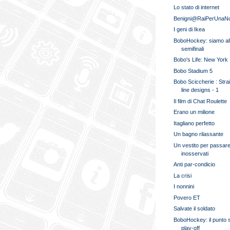
Lo stato di internet
Benigni@RaiPerUnaNo
I geni di Ikea
BoboHockey: siamo al
semifinali
Bobo's Life: New York
Bobo Stadium 5
Bobo Sciccherie : Stra
line designs - 1
Il film di Chat Roulette
Erano un milione
Itagliano perfetto
Un bagno rilassante
Un vestito per passar
inosservati
Anti par-condicio
La crisi
I nonnini
Povero ET
Salvate il soldato
BoboHockey: il punto 
play-off