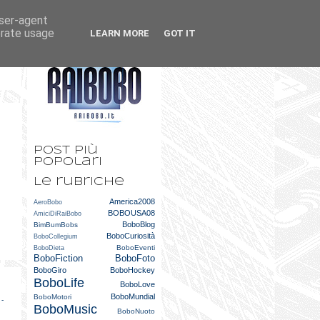
user-agent
k
m
erate usage
LEARN MORE
GOT IT
t
Post più
popolari
Le rubriche
America2008
AeroBobo
BOBOUSA08
AmiciDiRaiBobo
BoboBlog
BimBumBobs
BoboCuriosità
BoboCollegium
BoboEventi
BoboDieta
BoboFiction
BoboFoto
BoboGiro
BoboHockey
BoboLife
BoboLove
BoboMundial
BoboMotori
 -
BoboMusic
BoboNuoto