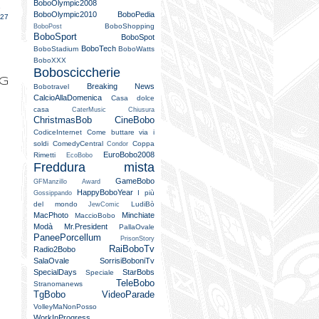
BoboOlympic2008
e
BoboOlympic2010
BoboPedia
027
BoboShopping
BoboPost
BoboSport
BoboSpot
BoboTech
BoboStadium
BoboWatts
BoboXXX
Bobosciccherie
og
Breaking News
Bobotravel
CalcioAllaDomenica
Casa dolce
casa
CaterMusic
Chiusura
ChristmasBob
CineBobo
CodiceInternet
Come buttare via i
soldi
ComedyCentral
Coppa
Condor
EuroBobo2008
Rimetti
EcoBobo
Freddura mista
GameBobo
GFManzillo Award
HappyBoboYear
I più
Gossippando
del mondo
LudiBò
JewComic
MacPhoto
Minchiate
MaccioBobo
Modà
Mr.President
PallaOvale
PaneePorcellum
PrisonStory
RaiBoboTv
Radio2Bobo
SalaOvale
SorrisiBoboniTv
SpecialDays
StarBobs
Speciale
TeleBobo
Stranomanews
TgBobo
VideoParade
VolleyMaNonPosso
WorkInProgress