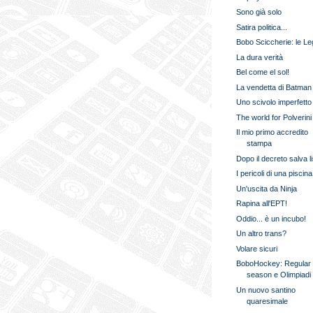
Sono già solo
Satira politica...
Bobo Sciccherie: le L
La dura verità
Bel come el sol!
La vendetta di Batman
Uno scivolo imperfetto
The world for Polverini
Il mio primo accredito
stampa
Dopo il decreto salva l
I pericoli di una piscina
Un'uscita da Ninja
Rapina all'EPT!
Oddio... è un incubo!
Un altro trans?
Volare sicuri
BoboHockey: Regular
season e Olimpiadi
Un nuovo santino
quaresimale