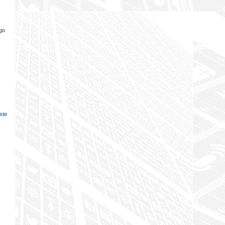
ego
iste