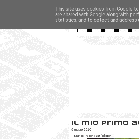
This site uses cookies from Google to 
are shared with Google along with per
statistics, and to detect and address 
Il mio primo 
9 marzo 2010
.. speriamo non sia l'ultimo!!!