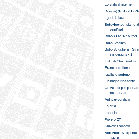
Lo stato di internet
Benigni@RaiPerUnaNo
I geni di Ikea
BoboHockey: siamo al
semifinali
Bobo's Life: New York
Bobo Stadium 5
Bobo Sciccherie : Stra
line designs - 1
Il film di Chat Roulette
Erano un milione
Itagliano perfetto
Un bagno rilassante
Un vestito per passar
inosservati
Anti par-condicio
La crisi
I nonnini
Povero ET
Salvate il soldato
BoboHockey: il punto 
play-off