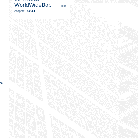
WorldWideBob
iper-
poker
coppate
e i