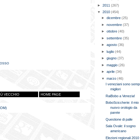
►
2011
(267)
▼
2010
(454)
►
dicembre
(25)
►
novembre
(37)
►
ottobre
(40)
►
settembre
(35)
►
agosto
(36)
►
luglio
(44)
►
giugno
(37)
POSSO
►
maggio
(26)
►
aprile
(34)
▼
marzo
(46)
I veneziani sono sempr
migliori
IÙ VECCHIO
HOME PAGE
RaiBobo a Venezia!
BoboSciccherie: il mio
nuovo orologio da
TOM)
parete
Questione di palle
Sala Ovale: il sogno
americano
Elezioni regionali 2010