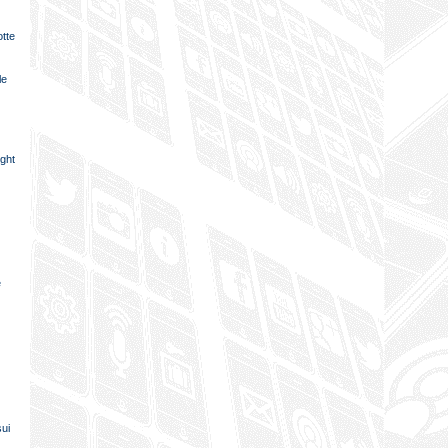
tte
le
ight
e
sui