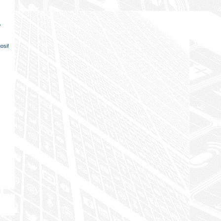
o
osi!
e