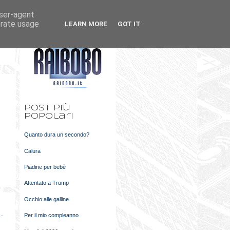
user-agent
k
m
erate usage
LEARN MORE
GOT IT
t
Post più
popolari
Quanto dura un secondo?
Calura
Piadine per bebè
Attentato a Trump
Occhio alle galline
Per il mio compleanno
 -