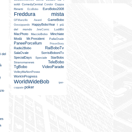
soldi
ComedyCentral
Coppa
Condor
EuroBobo2008
Rimetti
EcoBobo
Freddura mista
GameBobo
GFManzillo Award
HappyBoboYear
I più
Gossippando
del mondo
LudiBò
JewComic
MacPhoto
Minchiate
MaccioBobo
Modà
Mr.President
PallaOvale
PaneePorcellum
PrisonStory
RaiBoboTv
Radio2Bobo
SalaOvale
SorrisiBoboniTv
i del
SpecialDays
StarBobs
Speciale
TeleBobo
Stranomanews
tà
TgBobo
VideoParade
VolleyMaNonPosso
WorkInProgress
!
WorldWideBob
iper-
poker
coppate
izio
ies
a