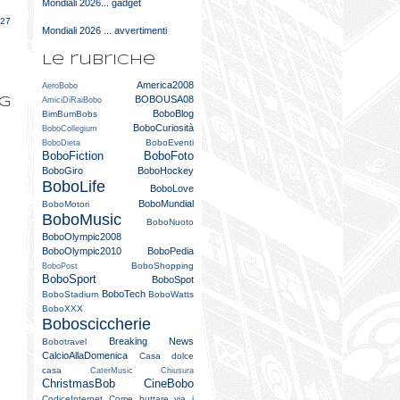
Mondiali 2026... gadget
e
027
Mondiali 2026 ... avvertimenti
Le rubriche
America2008
AeroBobo
BOBOUSA08
og
AmiciDiRaiBobo
BoboBlog
BimBumBobs
BoboCuriosità
BoboCollegium
BoboEventi
BoboDieta
BoboFiction
BoboFoto
BoboGiro
BoboHockey
BoboLife
BoboLove
BoboMundial
BoboMotori
BoboMusic
BoboNuoto
BoboOlympic2008
BoboOlympic2010
BoboPedia
BoboShopping
BoboPost
BoboSport
BoboSpot
BoboTech
BoboStadium
BoboWatts
BoboXXX
Bobosciccherie
Breaking News
Bobotravel
CalcioAllaDomenica
Casa dolce
casa
CaterMusic
Chiusura
ChristmasBob
CineBobo
CodiceInternet
Come buttare via i