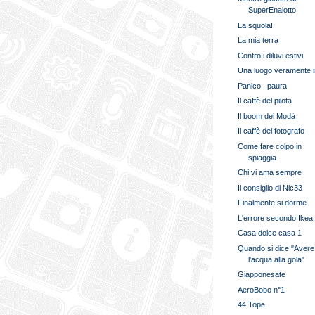
SuperEnalotto
La squola!
La mia terra
Contro i diluvi estivi
Una luogo veramente 
Panico.. paura
Il caffè del pilota
Il boom dei Modà
Il caffè del fotografo
Come fare colpo in
spiaggia
Chi vi ama sempre
Il consiglio di Nic33
Finalmente si dorme
L'errore secondo Ikea
Casa dolce casa 1
Quando si dice "Avere
l'acqua alla gola"
Giapponesate
AeroBobo n°1
44 Tope