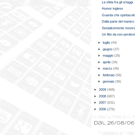
La sfida fra gli ortaggi
Humor inglese
Guarda che spettacol
Dalla parte del manico
Semplicemente mostru
Un film da non perder
►
luglio
(44)
►
giugno
(37)
►
maggio
(26)
►
aprile
(34)
►
marzo
(46)
►
febbraio
(58)
►
gennaio
(36)
►
2009
(468)
►
2008
(687)
►
2007
(631)
►
2006
(276)
Dal 26/08/06