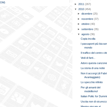
TOM)
►
2011
(267)
▼
2010
(454)
►
dicembre
(25)
►
novembre
(37)
►
ottobre
(40)
►
settembre
(35)
▼
agosto
(36)
Copia incolla
I passaporti più bizzarr
mondo
Il traffico del centro cit
Vedi di farti...
Adoro questa canzone
La storia di una notte
Non ti accorgi (di Fabr
Avantaggiato)
Lo specchio infinito
Per gli amanti del
modellismo!
Italian Politc for Dumm
Uscita non di sicurezz
Mentre giocate al