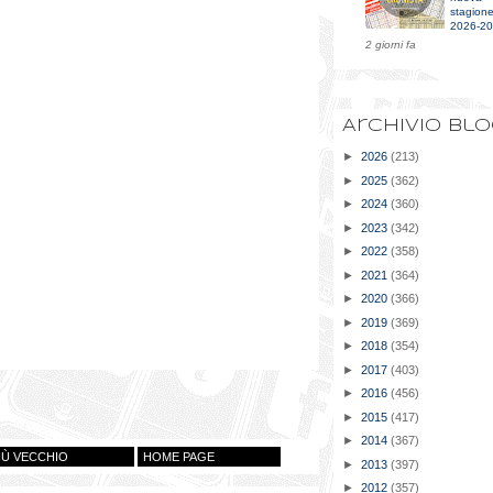
stagion
2026-2
2 giorni fa
Archivio bl
►
2026
(213)
►
2025
(362)
►
2024
(360)
►
2023
(342)
►
2022
(358)
►
2021
(364)
►
2020
(366)
►
2019
(369)
►
2018
(354)
►
2017
(403)
►
2016
(456)
►
2015
(417)
►
2014
(367)
IÙ VECCHIO
HOME PAGE
►
2013
(397)
►
2012
(357)