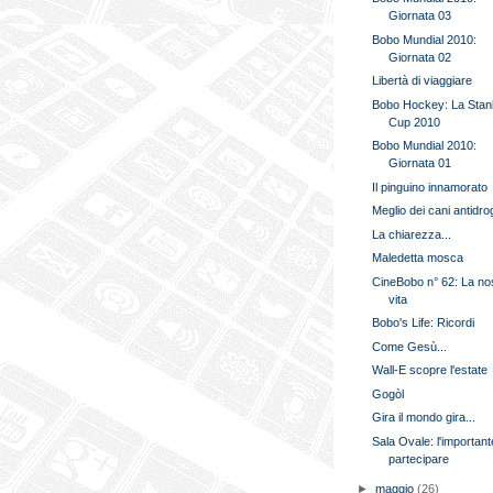
Giornata 03
Bobo Mundial 2010:
Giornata 02
Libertà di viaggiare
Bobo Hockey: La Stan
Cup 2010
Bobo Mundial 2010:
Giornata 01
Il pinguino innamorato
Meglio dei cani antidro
La chiarezza...
Maledetta mosca
CineBobo n° 62: La no
vita
Bobo's Life: Ricordi
Come Gesù...
Wall-E scopre l'estate
Gogòl
Gira il mondo gira...
Sala Ovale: l'important
partecipare
►
maggio
(26)