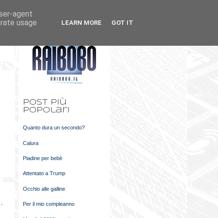
user-agent
k
m
erate usage
LEARN MORE
GOT IT
t
Post più
popolari
Quanto dura un secondo?
Calura
Piadine per bebè
Attentato a Trump
Occhio alle galline
Per il mio compleanno
 -