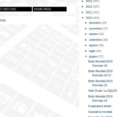
►
2013
(397)
►
2012
(357)
IÙ VECCHIO
HOME PAGE
►
2011
(267)
▼
2010
(454)
TOM)
►
dicembre
(25)
►
novembre
(37)
►
ottobre
(40)
►
settembre
(35)
►
agosto
(36)
►
luglio
(44)
▼
giugno
(37)
Bobo Mundial 2010:
Giornata 18
Bobo Mundial 2010:
Giornata 16-17
Bobo Mundial 2010:
Giornata 15
Sale Ovale: La SQUO
Bobo Mundial 2010:
Giornata 14
Il rapinatore timido
Gandalf ai mondiali