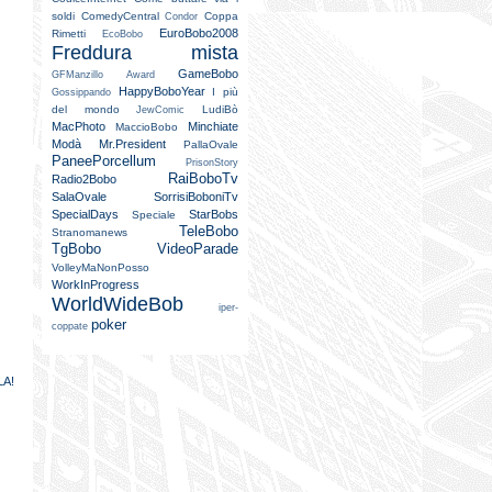
soldi
ComedyCentral
Coppa
Condor
EuroBobo2008
Rimetti
EcoBobo
Freddura mista
GameBobo
GFManzillo Award
HappyBoboYear
I più
Gossippando
del mondo
LudiBò
JewComic
MacPhoto
Minchiate
MaccioBobo
Modà
Mr.President
PallaOvale
PaneePorcellum
PrisonStory
RaiBoboTv
Radio2Bobo
SalaOvale
SorrisiBoboniTv
SpecialDays
StarBobs
Speciale
TeleBobo
Stranomanews
TgBobo
VideoParade
VolleyMaNonPosso
WorkInProgress
WorldWideBob
iper-
poker
coppate
LA!