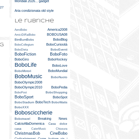
Mondiali 2026... gadget
e
027
Aria condizionata old style
Le rubriche
America2008
AeroBobo
BOBOUSA08
AmiciDiRaiBobo
BoboBlog
BimBumBobs
og
BoboCuriosità
BoboCollegium
BoboEventi
BoboDieta
BoboFiction
BoboFoto
BoboGiro
BoboHockey
BoboLife
BoboLove
BoboMundial
BoboMotori
BoboMusic
BoboNuoto
BoboOlympic2008
BoboOlympic2010
BoboPedia
BoboShopping
BoboPost
BoboSport
BoboSpot
BoboTech
BoboStadium
BoboWatts
BoboXXX
Bobosciccherie
Breaking News
Bobotravel
CalcioAllaDomenica
Casa dolce
casa
CaterMusic
Chiusura
ChristmasBob
CineBobo
CodiceInternet
Come buttare via i