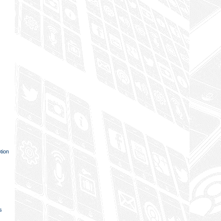
otion
s