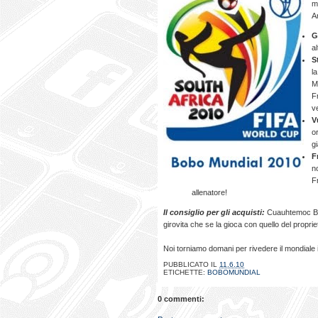
m
A
G
al
S
la
M
F
v
V
o
g
F
n
F
allenatore!
Il consiglio per gli acquisti:
Cuauhtemoc Bla
girovita che se la gioca con quello del propriet
Noi torniamo domani per rivedere il mondiale
PUBBLICATO IL
11.6.10
ETICHETTE:
BOBOMUNDIAL
0 commenti: