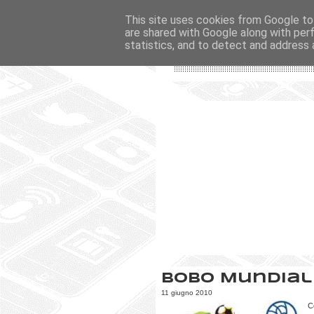
This site uses cookies from Google to 
are shared with Google along with per
statistics, and to detect and address 
Bobo Mundial 
11 giugno 2010
C