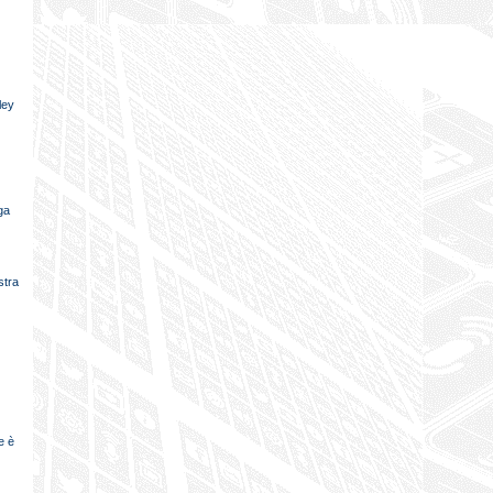
ley
ga
stra
e è