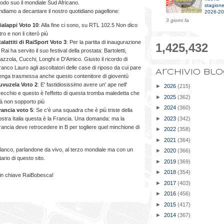
odo suo il mondiale Sud Africano.
stagion
ndiamo a decantare il nostro quotidiano pagellone:
2026-2
3 giorni fa
ialappi Voto 10
: Alla fine ci sono, su RTL 102.5 Non dico
tro e non li citerò più
talattiti di RaiSport Voto 3
: Per la partita di inaugurazione
1,425,432
 Rai ha servito il suo festival della prostata: Bartoletti,
azzola, Cucchi, Longhi e D'Amico. Giusto il ricordo di
ranco Lauro agli ascoltatori delle case di riposo da cui pare
Archivio bl
enga trasmessa anche questo contenitore di gioventù
uvuzela Voto 2
: E' fastidiosissimo avere un' ape nell'
►
2026
(215)
recchio e questo è l'effetto di questa tromba maledetta che
►
2025
(362)
ià non sopporto più
►
2024
(360)
rancia voto 5
: Se c'è una squadra che è più triste della
ostra Italia questa è la Francia. Una domanda: ma la
►
2023
(342)
rancia deve retrocedere in B per togliere quel minchione di
►
2022
(358)
►
2021
(364)
nco, parlandone da vivo, al terzo mondiale ma con un
►
2020
(366)
ario di questo sito.
►
2019
(369)
►
2018
(354)
 in chiave RaiBobesca!
►
2017
(403)
►
2016
(456)
►
2015
(417)
►
2014
(367)