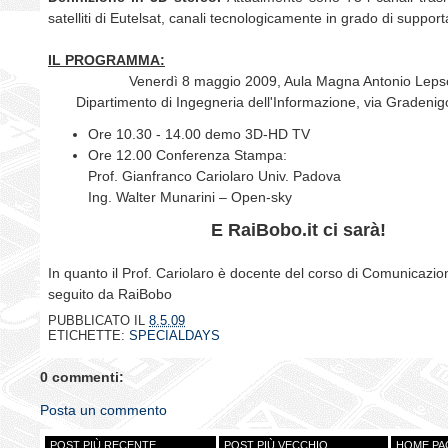
satelliti di
Eutelsat, canali tecnologicamente in grado di support
IL PROGRAMMA:
Venerdì 8 maggio 2009, Aula Magna Antonio Leps
Dipartimento di Ingegneria dell'Informazione, via Gradeni
Ore 10.30 - 14.00 demo 3D-HD TV
Ore 12.00 Conferenza Stampa:
Prof. Gianfranco Cariolaro Univ. Padova
Ing. Walter Munarini – Open-sky
E RaiBobo.it ci sarà!
In quanto il Prof. Cariolaro è docente del corso di Comunicazion
seguito da RaiBobo
PUBBLICATO IL
8.5.09
ETICHETTE:
SPECIALDAYS
0 commenti:
Posta un commento
POST PIÙ RECENTE
POST PIÙ VECCHIO
HOME PA