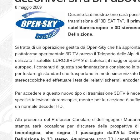
8 maggio 2009
Durante la dimostrazione sarà possib
trasmissione di “3D SAT TV”,
il pri
satellitare europeo in 3D stereosc
Definizione
.
Si tratta di un operazione gestita da
Open-Sky che ha approntat
piattaforma sperimentale 3D TV presso il Teleporto delle Alpi d
utilizzato il satellite EUROBIRD™ 9 di Eutelsat, il maggior opera
europeo. I contenuti di questa sperimentazione consistono in tr
per testare gli standard che trasportano in modo sincronizzato 
stereoscopiche ed effettuare i test dei relativi schermi, encode
Per accedere a questo nuovo tipo di trasmissione 3DTV è neces
specifici televisori stereoscopici, mentre per la ricezione è suffic
un normale decoder HD.
Alla presenza del Professor Cariolaro e dell’Ingegner Munarin
stampa sarà occasione per discutere delle prospettive di
tecnologica, che segna il passaggio dall’Alta Defini
Definizione in 3D stereo.
Attualmente sono 73 i canali tras