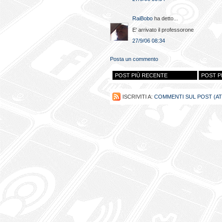
RaiBobo
ha detto...
E' arrivato il professorone
27/9/06 08:34
Posta un commento
POST PIÙ RECENTE
POST P
ISCRIVITI A:
COMMENTI SUL POST (A