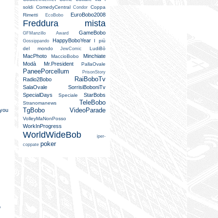
soldi
ComedyCentral
Coppa
Condor
EuroBobo2008
Rimetti
EcoBobo
Freddura mista
GameBobo
GFManzillo Award
HappyBoboYear
I più
Gossippando
del mondo
LudiBò
JewComic
MacPhoto
Minchiate
MaccioBobo
Modà
Mr.President
PallaOvale
PaneePorcellum
PrisonStory
RaiBoboTv
Radio2Bobo
SalaOvale
SorrisiBoboniTv
SpecialDays
StarBobs
Speciale
TeleBobo
Stranomanews
TgBobo
VideoParade
 you
VolleyMaNonPosso
WorkInProgress
WorldWideBob
iper-
poker
coppate
o