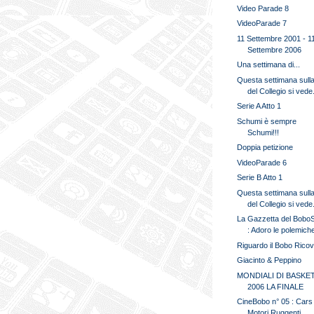
Video Parade 8
VideoParade 7
11 Settembre 2001 - 1
Settembre 2006
Una settimana di...
Questa settimana sull
del Collegio si vede.
Serie A Atto 1
Schumi è sempre
Schumi!!!
Doppia petizione
VideoParade 6
Serie B Atto 1
Questa settimana sull
del Collegio si vede.
La Gazzetta del Bobo
: Adoro le polemich
Riguardo il Bobo Rico
Giacinto & Peppino
MONDIALI DI BASKE
2006 LA FINALE
CineBobo n° 05 : Cars
Motori Ruggenti