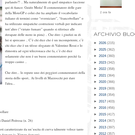
parlando?! .. Ma naturalmente di quel simpatico faccione
qui di fianco: Guido Meda! Il commentatore delle gare
della MotoGP e colui che ha ampliato il vocabolario
1 ora fa
italiano di termini come “sverniciare”, “francobollare” o
ha utilizzato simpatiche costruzioni verbali per indicare
tutt’altro (”vietato fumare” quando si riferisce alle
derapate delle moto in pista) .. Che dire: i giudizi su di
Archivio bl
lui si sprecano .. C’è chi dice che è un incompetente, c’è
►
2026
(215)
chi dice che è un tifoso sfegatato di Valentino Rossi e lo
►
2025
(362)
dimostra ad ogni telecronaca che fa, c’è chi dice
solamente che non è un buon commentatore perchè fa
►
2024
(360)
troppo casino ..
►
2023
(342)
►
2022
(358)
Che dire... lo reputo uno dei peggiori commentatori della
►
2021
(364)
storia dello sport.. Ai livelli di Mazzocchi per dare
►
2020
(366)
l'idea...
►
2019
(369)
►
2018
(354)
►
2017
(403)
►
2016
(456)
bollare
►
2015
(417)
aniel Pedrosa (n. 26)
►
2014
(367)
►
2013
(397)
oti caratterizzato da un’uscita di curva talmente veloce tanto
►
2012
(357)
so fumare (v. Vietato fumare)