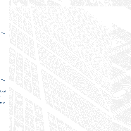
1
a Tv
..
a Tv
..
Sport
e
vero
T