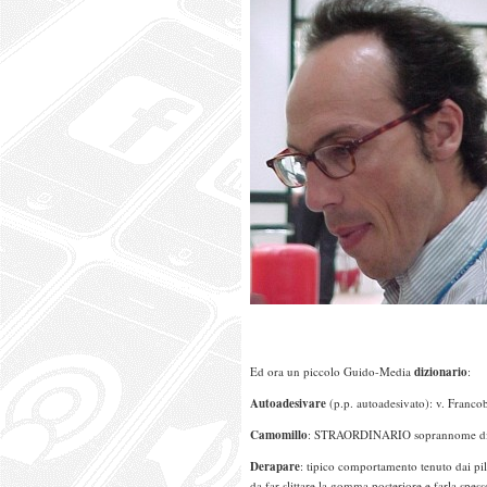
Ed ora un piccolo Guido-Media
dizionario
:
Autoadesivare
(p.p. autoadesivato): v. Franco
Camomillo
: STRAORDINARIO soprannome di D
Derapare
: tipico comportamento tenuto dai pil
da far slittare la gomma posteriore e farla spes