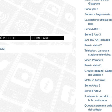
Giappone
BoboSpot 1
Sabato a bagnomaria
La canzone ufficiale de
blog
Serie A Atto 3
Serie B Atto 3
IÙ VECCHIO
HOME PAGE
SAT EXPO Reloaded
Frasi celebri 2
TOM)
Telebobo : La nuova
stagione televisiva.
Video Parade 9
Frasi celebri 1
Grazie ragazze! Camp
del Mondo!!!
MotoGp Australe!
Serie A Atto 2
Serie B Atto 2
Il salame in corridoio ..
bobo settimana
Questa settimana sull
del collegio