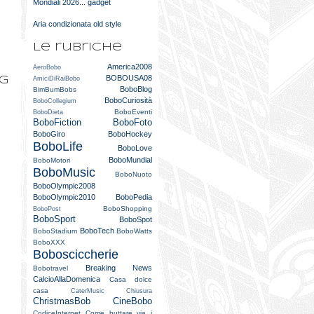
Mondiali 2026... gadget
Aria condizionata old style
Le rubriche
America2008
AeroBobo
BOBOUSA08
og
AmiciDiRaiBobo
BoboBlog
BimBumBobs
BoboCuriosità
BoboCollegium
BoboEventi
BoboDieta
BoboFiction
BoboFoto
BoboGiro
BoboHockey
BoboLife
BoboLove
BoboMundial
BoboMotori
BoboMusic
BoboNuoto
BoboOlympic2008
BoboOlympic2010
BoboPedia
BoboShopping
BoboPost
BoboSport
BoboSpot
BoboTech
BoboStadium
BoboWatts
BoboXXX
Bobosciccherie
Breaking News
Bobotravel
CalcioAllaDomenica
Casa dolce
casa
CaterMusic
Chiusura
ChristmasBob
CineBobo
CodiceInternet
Come buttare via i