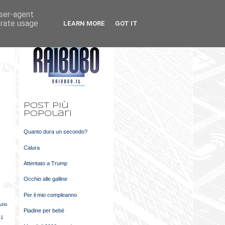
user-agent
k
m
erate usage
LEARN MORE
GOT IT
t
Post più
popolari
Quanto dura un secondo?
Calura
Attentato a Trump
Occhio alle galline
Per il mio compleanno
zio
Piadine per bebè
 1