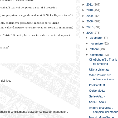
►
2011
(267)
cati agli scarichi del pilota da cui si è preceduti
►
2010
(454)
 (non propriamente guidomediana) di Nicky Hayden (n. 69)
►
2009
(468)
►
2008
(687)
pilota, solitamente passandoci mooooooolto vicino
sima velocità (spesse volte riferito ad un sorpasso imminente)
►
2007
(631)
▼
2006
(276)
l “vizio” di tanti piloti di uscire dalle curve (v. derapare)
►
dicembre
(87)
►
novembre
(62)
ss.com/
►
ottobre
(49)
▼
settembre
(43)
CineBobo n°6 : Thank
for smoking
Ultima chiamata
Video Parade 10:
Abbraccio libero
del tipo:
Paolone!!!!!!!
Guido Meda
Serie A Atto 4
Serie B Atto 4
Ancora una volta ..
rlerei di ampliamento della semantica del linguaggio...
campioni del mond
Motori: Moto-Gp del