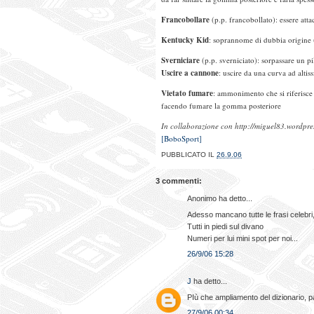
Francobollare
(p.p. francobollato): essere attac
Kentucky Kid
: soprannome di dubbia origine
Sverniciare
(p.p. sverniciato): sorpassare un 
Uscire a cannone
: uscire da una curva ad altis
Vietato fumare
: ammonimento che si riferisce a
facendo fumare la gomma posteriore
In collaborazione con http://miguel83.wordpre
[BoboSport]
PUBBLICATO IL
26.9.06
3 commenti:
Anonimo ha detto...
Adesso mancano tutte le frasi celebri, 
Tutti in piedi sul divano
Numeri per lui mini spot per noi...
26/9/06 15:28
J
ha detto...
PIù che ampliamento del dizionario, pa
27/9/06 00:34