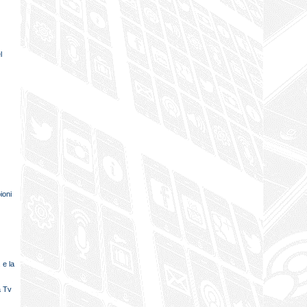
l
ioni
. e la
a Tv