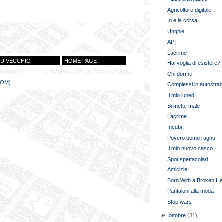
Agricoltore digitale
Io e la corsa
Unghie
APT.
Lacrime
IÙ VECCHIO
HOME PAGE
Hai voglia di esistere?
Chi dorme
TOM)
Complessi in autostra
Il mio lunedì
Si mette male
Lacrime
Incubi
Povero uomo ragno
Il mio nuovo casco
Spot spettacolari
Amicizie
Born With a Broken He
Pantaloni alla moda
Stop wars
►
ottobre
(31)