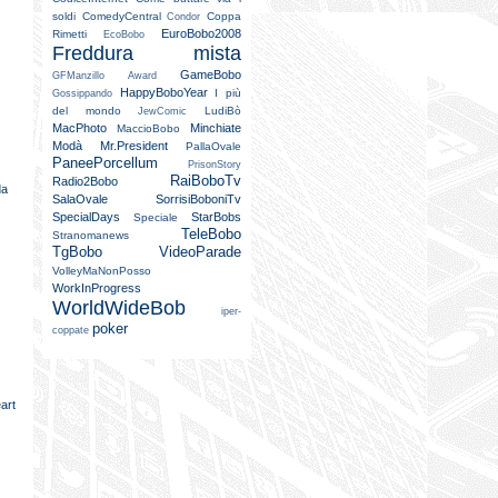
soldi
ComedyCentral
Coppa
Condor
EuroBobo2008
Rimetti
EcoBobo
Freddura mista
GameBobo
GFManzillo Award
HappyBoboYear
I più
Gossippando
del mondo
LudiBò
JewComic
MacPhoto
Minchiate
MaccioBobo
Modà
Mr.President
PallaOvale
PaneePorcellum
PrisonStory
RaiBoboTv
Radio2Bobo
da
SalaOvale
SorrisiBoboniTv
SpecialDays
StarBobs
Speciale
TeleBobo
Stranomanews
TgBobo
VideoParade
VolleyMaNonPosso
WorkInProgress
WorldWideBob
iper-
poker
coppate
art