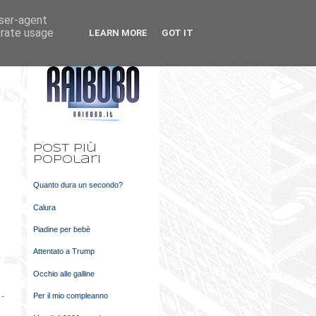
user-agent
k
m
erate usage
LEARN MORE
GOT IT
t
Post più
popolari
Quanto dura un secondo?
Calura
Piadine per bebè
Attentato a Trump
Occhio alle galline
Per il mio compleanno
 -