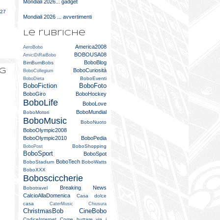
Mondiali 2026... gadget
e
027
Mondiali 2026 ... avvertimenti
Le rubriche
America2008
AeroBobo
BOBOUSA08
AmiciDiRaiBobo
BoboBlog
BimBumBobs
og
BoboCuriosità
BoboCollegium
BoboEventi
BoboDieta
BoboFiction
BoboFoto
BoboGiro
BoboHockey
BoboLife
BoboLove
BoboMundial
BoboMotori
BoboMusic
BoboNuoto
BoboOlympic2008
BoboOlympic2010
BoboPedia
BoboShopping
BoboPost
BoboSport
BoboSpot
BoboTech
BoboStadium
BoboWatts
BoboXXX
Bobosciccherie
Breaking News
Bobotravel
CalcioAllaDomenica
Casa dolce
casa
CaterMusic
Chiusura
ChristmasBob
CineBobo
CodiceInternet
Come buttare via i