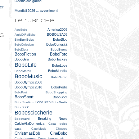
Occhio alle galline
e
027
Mondiali 2026 ... avvertimenti
Le rubriche
America2008
AeroBobo
BOBOUSA08
og
AmiciDiRaiBobo
BoboBlog
BimBumBobs
BoboCuriosità
BoboCollegium
BoboEventi
BoboDieta
BoboFiction
BoboFoto
BoboGiro
BoboHockey
BoboLife
BoboLove
BoboMundial
BoboMotori
BoboMusic
BoboNuoto
BoboOlympic2008
BoboOlympic2010
BoboPedia
BoboShopping
BoboPost
BoboSport
BoboSpot
BoboTech
BoboStadium
BoboWatts
BoboXXX
Bobosciccherie
Breaking News
Bobotravel
CalcioAllaDomenica
Casa dolce
casa
CaterMusic
Chiusura
ChristmasBob
CineBobo
CodiceInternet
Come buttare via i