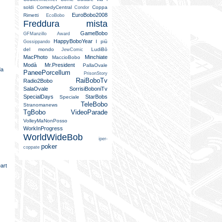
soldi
ComedyCentral
Coppa
Condor
EuroBobo2008
Rimetti
EcoBobo
Freddura mista
GameBobo
GFManzillo Award
HappyBoboYear
I più
Gossippando
del mondo
LudiBò
JewComic
MacPhoto
Minchiate
MaccioBobo
Modà
Mr.President
PallaOvale
da
PaneePorcellum
PrisonStory
RaiBoboTv
Radio2Bobo
SalaOvale
SorrisiBoboniTv
SpecialDays
StarBobs
Speciale
TeleBobo
Stranomanews
TgBobo
VideoParade
VolleyMaNonPosso
WorkInProgress
WorldWideBob
iper-
poker
coppate
art