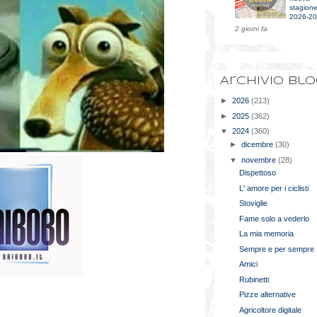
stagion
2026-2
2 giorni fa
Archivio bl
►
2026
(213)
►
2025
(362)
▼
2024
(360)
►
dicembre
(30)
▼
novembre
(28)
Dispettoso
L' amore per i ciclisti
Stoviglie
Fame solo a vederlo
La mia memoria
Sempre e per sempre
Amici
Rubinetti
Pizze alternative
Agricoltore digitale