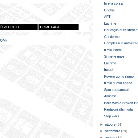
Io e la corsa
Unghie
APT.
Lacrime
IÙ VECCHIO
HOME PAGE
Hai voglia di esistere?
Chi dorme
TOM)
Complessi in autostra
Il mio lunedì
Si mette male
Lacrime
Incubi
Povero uomo ragno
Il mio nuovo casco
Spot spettacolari
Amicizie
Born With a Broken He
Pantaloni alla moda
Stop wars
►
ottobre
(31)
►
settembre
(29)
►
agosto
(31)