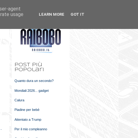
user-agent
k
m
erate usage
LEARN MORE
GOT IT
t
Post più
popolari
Quanto dura un secondo?
Mondiali 2026... gadget
Calura
Piadine per bebè
Attentato a Trump
Per il mio compleanno
 -