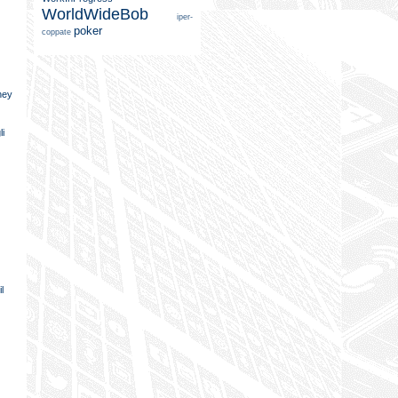
WorldWideBob
iper-
poker
coppate
sney
li
l