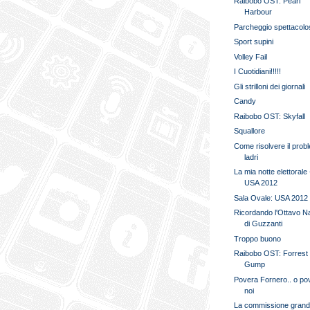
Raibobo OST: Pearl
Harbour
Parcheggio spettacolo
Sport supini
Volley Fail
I Cuotidiani!!!!!
Gli strilloni dei giornali
Candy
Raibobo OST: Skyfall
Squallore
Come risolvere il prob
ladri
La mia notte elettorale 
USA 2012
Sala Ovale: USA 2012
Ricordando l'Ottavo N
di Guzzanti
Troppo buono
Raibobo OST: Forrest
Gump
Povera Fornero.. o po
noi
La commissione grand