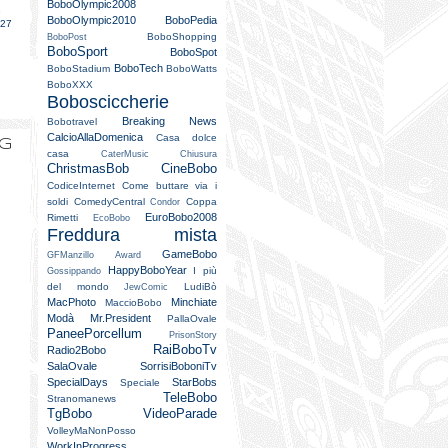
BoboOlympic2008
e
BoboOlympic2010
BoboPedia
027
BoboShopping
BoboPost
BoboSport
BoboSpot
BoboTech
BoboStadium
BoboWatts
BoboXXX
Bobosciccherie
Breaking News
Bobotravel
CalcioAllaDomenica
Casa dolce
og
casa
CaterMusic
Chiusura
ChristmasBob
CineBobo
CodiceInternet
Come buttare via i
soldi
ComedyCentral
Coppa
Condor
EuroBobo2008
Rimetti
EcoBobo
Freddura mista
GameBobo
GFManzillo Award
HappyBoboYear
I più
Gossippando
del mondo
LudiBò
JewComic
MacPhoto
Minchiate
MaccioBobo
Modà
Mr.President
PallaOvale
PaneePorcellum
PrisonStory
RaiBoboTv
Radio2Bobo
SalaOvale
SorrisiBoboniTv
SpecialDays
StarBobs
Speciale
TeleBobo
Stranomanews
TgBobo
VideoParade
VolleyMaNonPosso
WorkInProgress