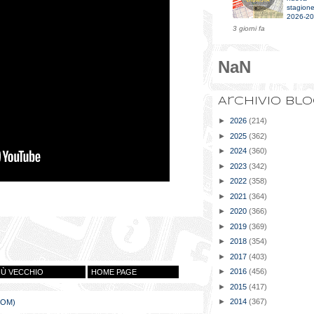
stagion
2026-2
3 giorni fa
NaN
Archivio bl
►
2026
(214)
►
2025
(362)
►
2024
(360)
►
2023
(342)
►
2022
(358)
►
2021
(364)
►
2020
(366)
►
2019
(369)
►
2018
(354)
►
2017
(403)
►
2016
(456)
IÙ VECCHIO
HOME PAGE
►
2015
(417)
►
2014
(367)
TOM)