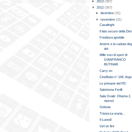
►
2013
(397)
▼
2012
(357)
►
dicembre
(31)
▼
novembre
(31)
Casalinghi
Il lato oscuro della Di
Freddura ignobile
Asterix e la caduta deg
dei
Mille voci di sport di
GIANFRANCO
BUTINAR
Carry on
CineBobo n° 106: Argo
Le primarie del PD
Sabrinona Ferilli
Sala Ovale: Obama 2, i
ritorno!
Gelosia
Tristezza oraria...
Il Lunedì
Girl on fire