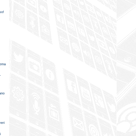
so!
lema
-
ano
veri
i