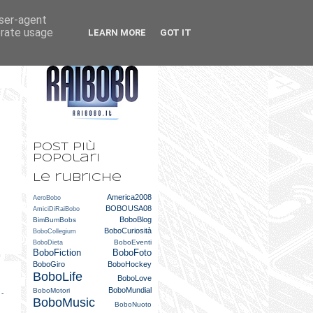
user-agent
k
m
erate usage
LEARN MORE
GOT IT
t
Post più
popolari
Le rubriche
America2008
AeroBobo
BOBOUSA08
AmiciDiRaiBobo
BoboBlog
BimBumBobs
BoboCuriosità
BoboCollegium
BoboEventi
BoboDieta
BoboFiction
BoboFoto
BoboGiro
BoboHockey
BoboLife
BoboLove
BoboMundial
BoboMotori
 -
BoboMusic
BoboNuoto