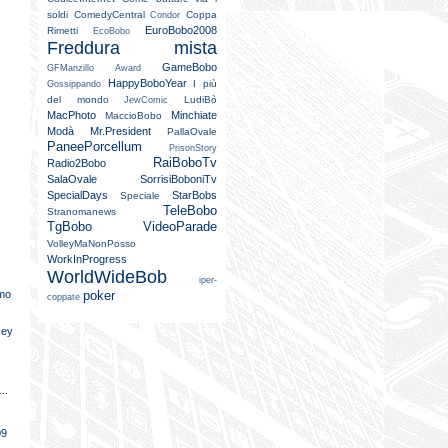
soldi
ComedyCentral
Coppa
Condor
EuroBobo2008
Rimetti
EcoBobo
Freddura mista
GameBobo
GFManzillo Award
HappyBoboYear
I più
Gossippando
del mondo
LudiBò
JewComic
MacPhoto
Minchiate
MaccioBobo
Modà
Mr.President
PallaOvale
PaneePorcellum
PrisonStory
RaiBoboTv
Radio2Bobo
SalaOvale
SorrisiBoboniTv
SpecialDays
StarBobs
Speciale
TeleBobo
Stranomanews
TgBobo
VideoParade
VolleyMaNonPosso
WorkInProgress
i
WorldWideBob
iper-
amo
poker
coppate
key
..
09