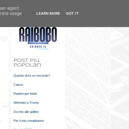
user-agent
k
m
erate usage
LEARN MORE
GOT IT
t
Post più
popolari
Quanto dura un secondo?
Calura
Piadine per bebè
Attentato a Trump
Occhio alle galline
Per il mio compleanno
 -