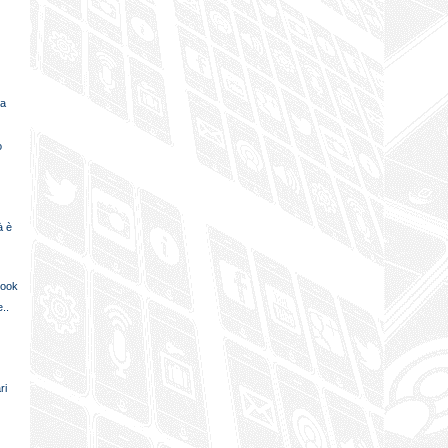
ta
o
à è
book
..
ri