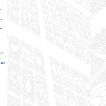
ra
sul
io
zze
..
Bobo