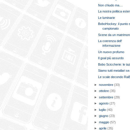
Non chiudo ma....
La nostra politica este
Le luminarie
BoboHockey: il punto 
campionato
Scene da un matrimon
La coerenza dell'
informazione
Un nuovo profumo
Il goal più assurdo
Bobo Sciccherie: le ta
Siamo tutti metallari se.
Le scale decondo Rai
►
novembre
(33)
►
ottobre
(35)
►
settembre
(29)
►
agosto
(27)
►
luglio
(40)
►
giugno
(23)
►
maggio
(57)
►
aprile
(35)