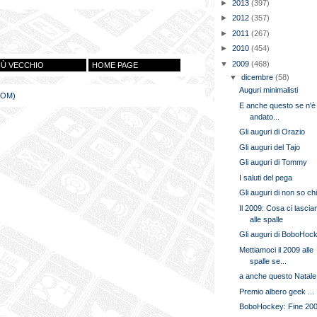
►
2013
(397)
►
2012
(357)
►
2011
(267)
►
2010
(454)
▼
2009
(468)
IÙ VECCHIO
HOME PAGE
▼
dicembre
(58)
Auguri minimalisti
TOM)
E anche questo se n'è
andato...
Gli auguri di Orazio
Gli auguri del Tajo
Gli auguri di Tommy
I saluti del pega
Gli auguri di non so ch
Il 2009: Cosa ci lasci
alle spalle
Gli auguri di BoboHoc
Mettiamoci il 2009 alle
spalle se...
a anche questo Natale.
Premio albero geek ...
BoboHockey: Fine 20