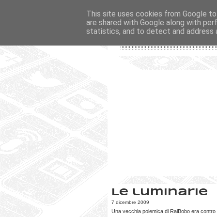
This site uses cookies from Google to 
are shared with Google along with per
statistics, and to detect and address 
Le luminarie
7 dicembre 2009
Una vecchia polemica di RaiBobo era contro l