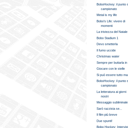
BoboHockey: il punto 
campionato
Metal is my life
Bobo's Life: vivere di
momenti
La tristezza del Natale
Bobo Stadium 1
Devo smetterla
Il fumo uccide
Christmas water
Sempre per buttarla in v
Giocare con le stelle
Si può essere tutto ma.
BoboHockey: il punto 
campionato
La letteratura ai giorni
nostri
Messaggio subliminale
Sarò razzista se...
Il film più breve
Due spunti!
Bobo Hockey: Intervis