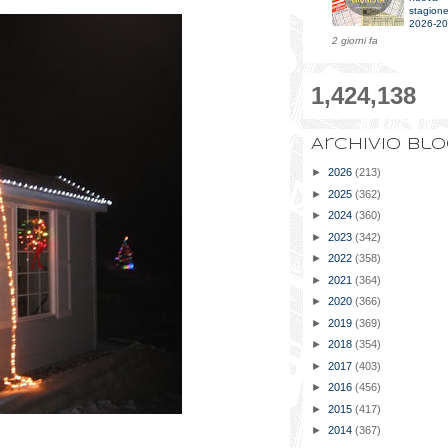
stagion
2026-2
2 giorni fa
1,424,138
Archivio bl
►
2026
(213)
►
2025
(362)
►
2024
(360)
►
2023
(342)
►
2022
(358)
►
2021
(364)
►
2020
(366)
►
2019
(369)
►
2018
(354)
►
2017
(403)
►
2016
(456)
►
2015
(417)
►
2014
(367)