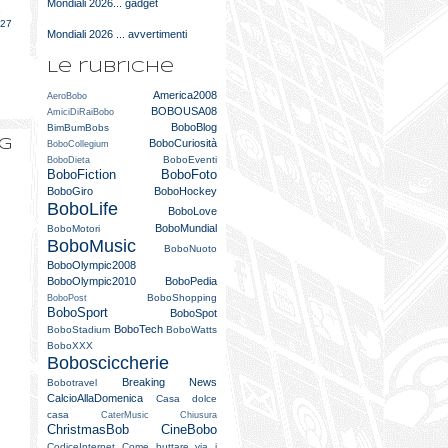
Mondiali 2026... gadget
e
027
Mondiali 2026 ... avvertimenti
Le rubriche
America2008
AeroBobo
BOBOUSA08
AmiciDiRaiBobo
BoboBlog
BimBumBobs
og
BoboCuriosità
BoboCollegium
BoboEventi
BoboDieta
BoboFiction
BoboFoto
BoboGiro
BoboHockey
BoboLife
BoboLove
BoboMundial
BoboMotori
BoboMusic
BoboNuoto
BoboOlympic2008
BoboOlympic2010
BoboPedia
BoboShopping
BoboPost
BoboSport
BoboSpot
BoboTech
BoboStadium
BoboWatts
BoboXXX
Bobosciccherie
Breaking News
Bobotravel
CalcioAllaDomenica
Casa dolce
casa
CaterMusic
Chiusura
ChristmasBob
CineBobo
CodiceInternet
Come buttare via i