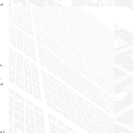
sul
....
..
sul
ta 1