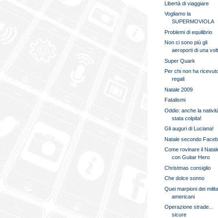
Libertà di viaggiare
Vogliamo la
SUPERMOVIOLA
Problemi di equilibrio
Non ci sono più gli
aeroporti di una vol
Super Quark
Per chi non ha ricevut
regali
Natale 2009
Fatalismi
Oddio: anche la nativit
stata colpita!
Gli auguri di Luciana!
Natale secondo Face
Come rovinare il Natale
con Guitar Hero
Christmas consiglio
Che dolce sonno
Quei marpioni dei milita
americani
Operazione strade...
sicure