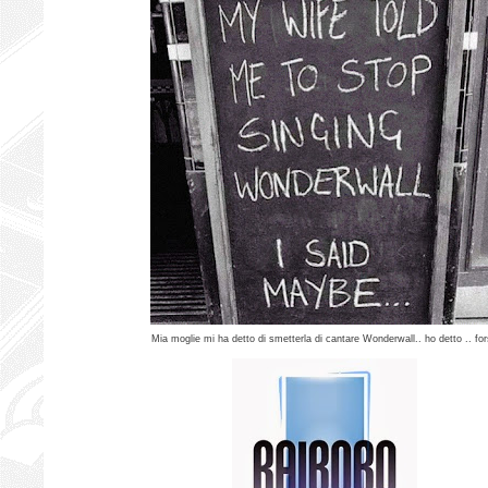
Mia moglie mi ha detto di smetterla di cantare Wonderwall.. ho detto .. fo