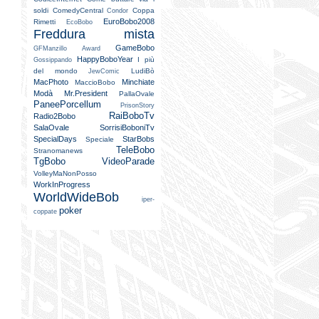
soldi
ComedyCentral
Coppa
Condor
EuroBobo2008
Rimetti
EcoBobo
Freddura mista
GameBobo
GFManzillo Award
HappyBoboYear
I più
Gossippando
del mondo
LudiBò
JewComic
MacPhoto
Minchiate
MaccioBobo
Modà
Mr.President
PallaOvale
PaneePorcellum
PrisonStory
RaiBoboTv
Radio2Bobo
SalaOvale
SorrisiBoboniTv
SpecialDays
StarBobs
Speciale
TeleBobo
Stranomanews
TgBobo
VideoParade
VolleyMaNonPosso
WorkInProgress
WorldWideBob
iper-
poker
coppate