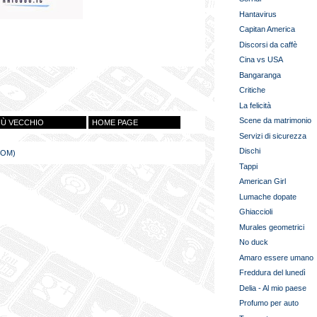
Hantavirus
Capitan America
Discorsi da caffè
Cina vs USA
Bangaranga
Critiche
La felicità
Scene da matrimonio
IÙ VECCHIO
HOME PAGE
Servizi di sicurezza
Dischi
TOM)
Tappi
American Girl
Lumache dopate
Ghiaccioli
Murales geometrici
No duck
Amaro essere umano
Freddura del lunedì
Delia - Al mio paese
Profumo per auto