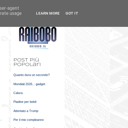
user-agent
k
m
erate usage
LEARN MORE
GOT IT
t
Post più
popolari
Quanto dura un secondo?
Mondiali 2026... gadget
Calura
Piadine per bebè
Attentato a Trump
Per il mio compleanno
 -