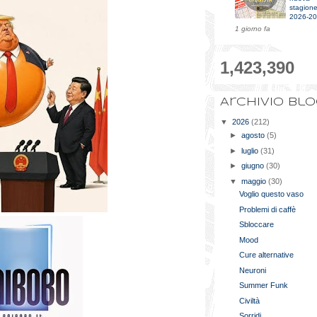
stagion
2026-2
1 giorno fa
1,423,390
Archivio bl
▼
2026
(212)
►
agosto
(5)
►
luglio
(31)
►
giugno
(30)
▼
maggio
(30)
Voglio questo vaso
Problemi di caffè
Sbloccare
Mood
Cure alternative
Neuroni
Summer Funk
Civiltà
Sorridi