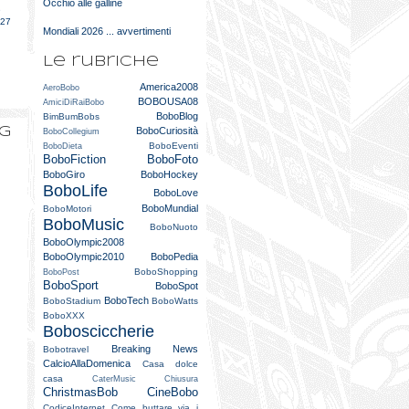
Occhio alle galline
e
027
Mondiali 2026 ... avvertimenti
Le rubriche
America2008
AeroBobo
BOBOUSA08
AmiciDiRaiBobo
BoboBlog
BimBumBobs
og
BoboCuriosità
BoboCollegium
BoboEventi
BoboDieta
BoboFiction
BoboFoto
BoboGiro
BoboHockey
BoboLife
BoboLove
BoboMundial
BoboMotori
BoboMusic
BoboNuoto
BoboOlympic2008
BoboOlympic2010
BoboPedia
BoboShopping
BoboPost
BoboSport
BoboSpot
BoboTech
BoboStadium
BoboWatts
BoboXXX
Bobosciccherie
Breaking News
Bobotravel
CalcioAllaDomenica
Casa dolce
casa
CaterMusic
Chiusura
ChristmasBob
CineBobo
CodiceInternet
Come buttare via i