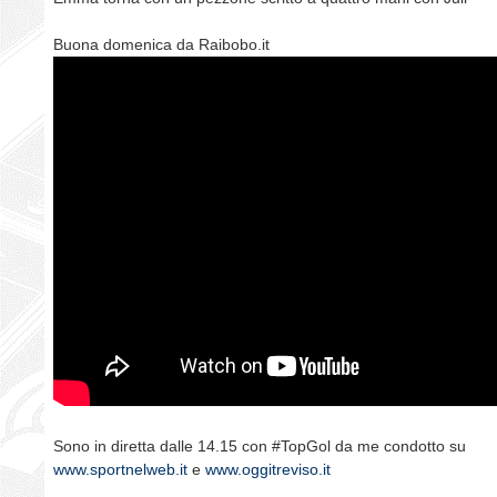
Buona domenica da Raibobo.it
Sono in diretta dalle 14.15 con #TopGol da me condotto su
www.sportnelweb.it
e
www.oggitreviso.it