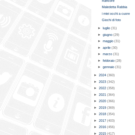
Rancore
Maledetta Rabbia
i miei occhi a cuore
Giochi di foto
►
luglio
(31)
►
giugno
(29)
►
maggio
(31)
►
aprile
(30)
►
marzo
(31)
►
febbraio
(28)
►
gennaio
(31)
►
2024
(360)
►
2023
(342)
►
2022
(358)
►
2021
(364)
►
2020
(366)
►
2019
(369)
►
2018
(354)
►
2017
(403)
►
2016
(456)
►
2015
(417)