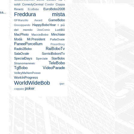
soldi
ComedyCentral
Coppa
Condor
EuroBobo2008
Rimetti
EcoBobo
sa...
Freddura mista
GameBobo
GFManzillo Award
HappyBoboYear
I più
Gossippando
del mondo
LudiBò
JewComic
MacPhoto
Minchiate
MaccioBobo
Modà
Mr.President
PallaOvale
PaneePorcellum
PrisonStory
RaiBoboTv
Radio2Bobo
SalaOvale
SorrisiBoboniTv
SpecialDays
StarBobs
Speciale
TeleBobo
Stranomanews
TgBobo
VideoParade
VolleyMaNonPosso
WorkInProgress
WorldWideBob
iper-
poker
coppate