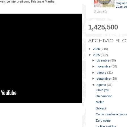
ay. Le interpreti sono Kristina e Marthe.
stagion
2026-2
3 giorni fa
1,425,500
Archivio bl
►
2026
(215)
▼
2025
(362)
►
dicembre
(30)
►
novembre
(30)
►
ottobre
(31)
►
settembre
(29)
▼
agosto
(31)
I love you
Da bambino
Meteo
Salvaci
Come cambia la gioco
Zero colpe
La fine è vicina