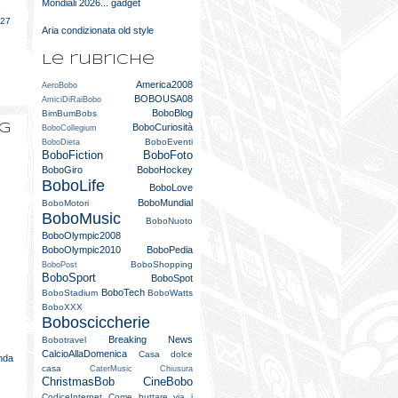
Mondiali 2026... gadget
e
027
Aria condizionata old style
Le rubriche
America2008
AeroBobo
BOBOUSA08
AmiciDiRaiBobo
BoboBlog
BimBumBobs
og
BoboCuriosità
BoboCollegium
BoboEventi
BoboDieta
BoboFiction
BoboFoto
BoboGiro
BoboHockey
BoboLife
BoboLove
BoboMundial
BoboMotori
BoboMusic
BoboNuoto
BoboOlympic2008
BoboOlympic2010
BoboPedia
BoboShopping
BoboPost
BoboSport
BoboSpot
BoboTech
BoboStadium
BoboWatts
BoboXXX
Bobosciccherie
Breaking News
Bobotravel
CalcioAllaDomenica
Casa dolce
nda
casa
CaterMusic
Chiusura
ChristmasBob
CineBobo
CodiceInternet
Come buttare via i