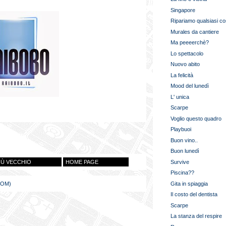
Singapore
Ripariamo qualsiasi co
Murales da cantiere
Ma peeeerchè?
Lo spettacolo
Nuovo abito
La felicità
Mood del lunedì
L' unica
Scarpe
Voglio questo quadro
Playbuoi
Buon vino..
Buon lunedì
IÙ VECCHIO
HOME PAGE
Survive
Piscina??
TOM)
Gita in spiaggia
Il costo del dentista
Scarpe
La stanza del respire