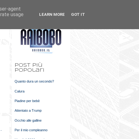
user-agent
k
m
erate usage
LEARN MORE
GOT IT
t
Post più
popolari
Quanto dura un secondo?
Calura
Piadine per bebè
Attentato a Trump
Occhio alle galline
Per il mio compleanno
 -