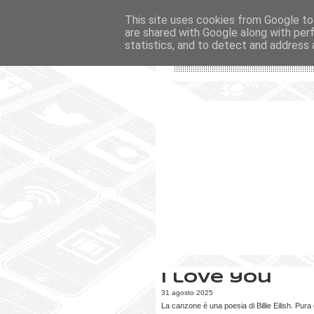
This site uses cookies from Google to 
are shared with Google along with per
statistics, and to detect and address 
I love you
31 agosto 2025
La canzone è una poesia di Billie Eilish. Pura 