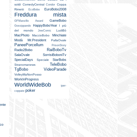
soldi
ComedyCentral
Coppa
Condor
EuroBobo2008
Rimetti
EcoBobo
Freddura mista
GameBobo
GFManzillo Award
HappyBoboYear
I più
Gossippando
del mondo
LudiBò
JewComic
MacPhoto
Minchiate
MaccioBobo
Modà
Mr.President
PallaOvale
PaneePorcellum
PrisonStory
RaiBoboTv
Radio2Bobo
SalaOvale
SorrisiBoboniTv
SpecialDays
StarBobs
Speciale
TeleBobo
Stranomanews
TgBobo
VideoParade
VolleyMaNonPosso
WorkInProgress
WorldWideBob
iper-
poker
coppate
ente
sco