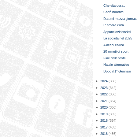
Che vita dura..
Caffè bollente
Datemi mezza giornata
L' amore cura
Appunti evidenziati
La società nel 2025
A occhi chiusi
20 minuti di sport
Fine delle feste
Natale alternativo
Dopo il 1° Gennaio
►
2024
(360)
►
2023
(342)
►
2022
(358)
►
2021
(364)
►
2020
(366)
►
2019
(369)
►
2018
(354)
►
2017
(403)
►
2016
(456)