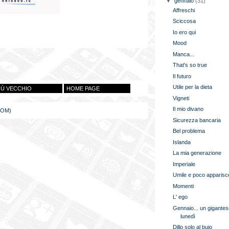
▼
gennaio
(31)
Affreschi
Sciccosa
Io ero qui
Mood
Manca...
That's so true
Il futuro
Utile per la dieta
IÙ VECCHIO
HOME PAGE
Vigneti
Il mio divano
TOM)
Sicurezza bancaria
Bel problema
Islanda
La mia generazione
Imperiale
Umile e poco apparisc
Momenti
L' ego
Gennaio... un gigante
lunedì
Dillo solo al buio