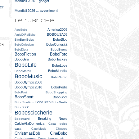
Mondiali 2026... gadget
e
027
Mondiali 2026 ... avvertimenti
Le rubriche
America2008
AeroBobo
BOBOUSA08
AmiciDiRaiBobo
BoboBlog
BimBumBobs
og
BoboCuriosità
BoboCollegium
BoboEventi
BoboDieta
BoboFiction
BoboFoto
BoboGiro
BoboHockey
BoboLife
BoboLove
BoboMundial
BoboMotori
BoboMusic
BoboNuoto
BoboOlympic2008
BoboOlympic2010
BoboPedia
BoboShopping
BoboPost
BoboSport
BoboSpot
BoboTech
BoboStadium
BoboWatts
BoboXXX
Bobosciccherie
Breaking News
Bobotravel
CalcioAllaDomenica
Casa dolce
casa
CaterMusic
Chiusura
ChristmasBob
CineBobo
CodiceInternet
Come buttare via i