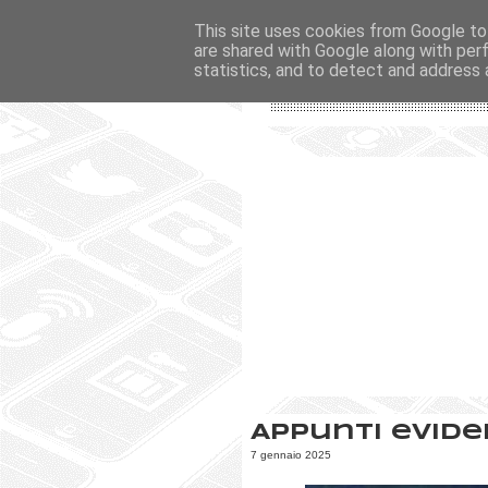
This site uses cookies from Google to 
are shared with Google along with per
statistics, and to detect and address 
Appunti evide
7 gennaio 2025