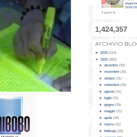
stagion
2026-2
2 giorni fa
1,424,357
Archivio bl
►
2026
(214)
▼
2025
(362)
►
dicembre
(30)
►
novembre
(30)
►
ottobre
(31)
►
settembre
(29)
►
agosto
(31)
►
luglio
(31)
►
giugno
(29)
►
maggio
(31)
►
aprile
(30)
►
marzo
(31)
►
febbraio
(28)