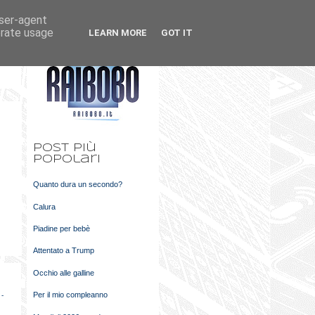
user-agent
k
m
erate usage
LEARN MORE
GOT IT
t
Post più
popolari
Quanto dura un secondo?
Calura
Piadine per bebè
Attentato a Trump
Occhio alle galline
Per il mio compleanno
 -