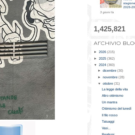
stagion
2026-2
3 giorni fa
1,425,821
Archivio bl
►
2026
(215)
►
2025
(362)
▼
2024
(360)
►
dicembre
(30)
►
novembre
(28)
▼
ottobre
(31)
La legge della vita
Altro ottimismo
Un mantra
Ottimismo del lunedì
Il filo rosso
Tatuaggi
Vasi...
Realismi