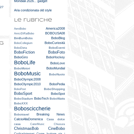
Mondiali 2026... gadget
e
027
Aria condizionata old style
Le rubriche
America2008
AeroBobo
BOBOUSA08
AmiciDiRaiBobo
BoboBlog
BimBumBobs
og
BoboCuriosità
BoboCollegium
BoboEventi
BoboDieta
BoboFiction
BoboFoto
BoboGiro
BoboHockey
BoboLife
BoboLove
BoboMundial
BoboMotori
BoboMusic
BoboNuoto
BoboOlympic2008
BoboOlympic2010
BoboPedia
BoboShopping
BoboPost
BoboSport
BoboSpot
BoboTech
BoboStadium
BoboWatts
BoboXXX
Bobosciccherie
Breaking News
Bobotravel
CalcioAllaDomenica
Casa dolce
casa
CaterMusic
Chiusura
ChristmasBob
CineBobo
CodiceInternet
Come buttare via i