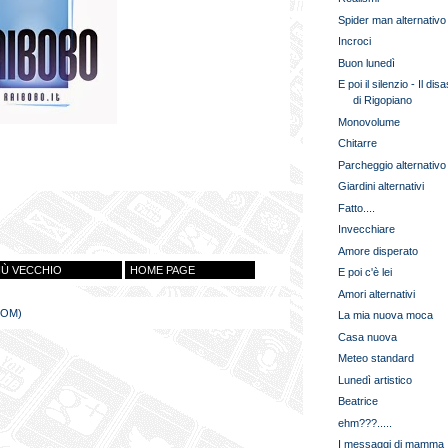
Spider man alternativo
Incroci
Buon lunedì
E poi il silenzio - Il dis
di Rigopiano
Monovolume
Chitarre
Parcheggio alternativo
Giardini alternativi
Fatto....
Invecchiare
Amore disperato
IÙ VECCHIO
HOME PAGE
E poi c'è lei
Amori alternativi
TOM)
La mia nuova moca
Casa nuova
Meteo standard
Lunedì artistico
Beatrice
ehm???.....
I messaggi di mamma