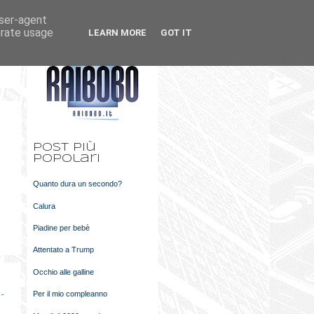
user-agent
k
m
erate usage
LEARN MORE
GOT IT
t
Post più
popolari
Quanto dura un secondo?
Calura
Piadine per bebè
Attentato a Trump
Occhio alle galline
Per il mio compleanno
 -