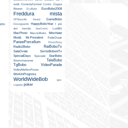
soldi
ComedyCentral
Coppa
Condor
EuroBobo2008
Rimetti
EcoBobo
Freddura mista
GameBobo
GFManzillo Award
HappyBoboYear
I più
astro
Gossippando
del mondo
LudiBò
JewComic
MacPhoto
Minchiate
MaccioBobo
Modà
Mr.President
PallaOvale
PaneePorcellum
PrisonStory
RaiBoboTv
Radio2Bobo
SalaOvale
SorrisiBoboniTv
SpecialDays
StarBobs
Speciale
TeleBobo
Stranomanews
TgBobo
VideoParade
VolleyMaNonPosso
WorkInProgress
WorldWideBob
iper-
poker
coppate