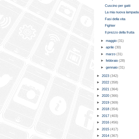
Cuscino per gatti
La mia nuova lampada
Fasi della vita
Fighter
Il prezzo della frutta
►
maggio
(31)
►
aprile
(30)
►
marzo
(31)
►
febbraio
(28)
►
gennaio
(31)
►
2023
(342)
►
2022
(358)
►
2021
(364)
►
2020
(366)
►
2019
(369)
►
2018
(354)
►
2017
(403)
►
2016
(456)
►
2015
(417)
►
2014
(367)