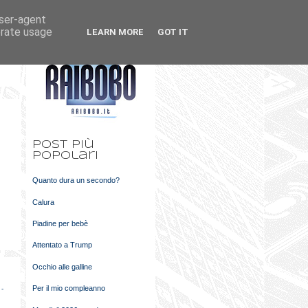
user-agent
k
m
erate usage
LEARN MORE
GOT IT
t
Post più
popolari
Quanto dura un secondo?
Calura
Piadine per bebè
Attentato a Trump
Occhio alle galline
Per il mio compleanno
 -