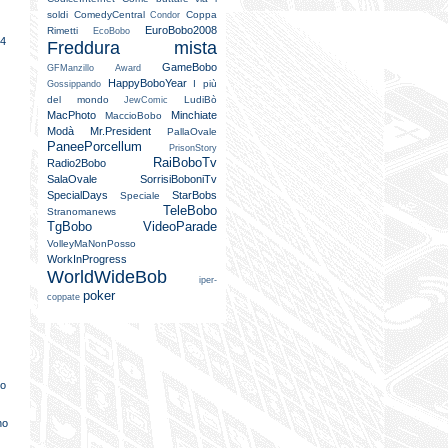
soldi
ComedyCentral
Coppa
Condor
EuroBobo2008
Rimetti
EcoBobo
24
Freddura mista
GameBobo
GFManzillo Award
HappyBoboYear
I più
Gossippando
del mondo
LudiBò
JewComic
MacPhoto
Minchiate
MaccioBobo
Modà
Mr.President
PallaOvale
PaneePorcellum
PrisonStory
RaiBoboTv
Radio2Bobo
SalaOvale
SorrisiBoboniTv
SpecialDays
StarBobs
Speciale
TeleBobo
Stranomanews
TgBobo
VideoParade
VolleyMaNonPosso
WorkInProgress
WorldWideBob
iper-
poker
coppate
do
no