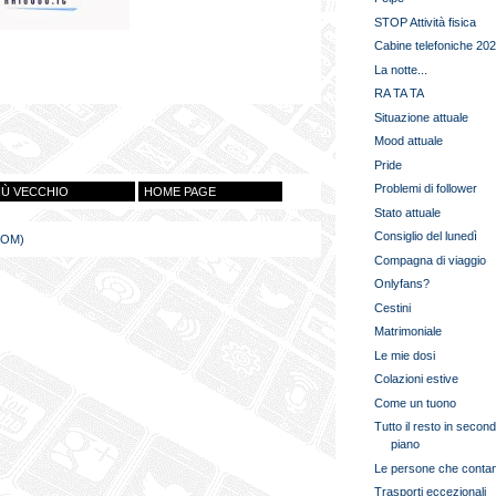
STOP Attività fisica
Cabine telefoniche 20
La notte...
RA TA TA
Situazione attuale
Mood attuale
Pride
Problemi di follower
IÙ VECCHIO
HOME PAGE
Stato attuale
Consiglio del lunedì
TOM)
Compagna di viaggio
Onlyfans?
Cestini
Matrimoniale
Le mie dosi
Colazioni estive
Come un tuono
Tutto il resto in secon
piano
Le persone che conta
Trasporti eccezionali