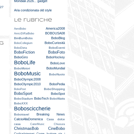
Mondiali 2026... gadget
e
027
Aria condizionata old style
Le rubriche
America2008
AeroBobo
BOBOUSA08
AmiciDiRaiBobo
BoboBlog
BimBumBobs
og
BoboCuriosità
BoboCollegium
BoboEventi
BoboDieta
BoboFiction
BoboFoto
BoboGiro
BoboHockey
BoboLife
BoboLove
BoboMundial
BoboMotori
BoboMusic
BoboNuoto
BoboOlympic2008
BoboOlympic2010
BoboPedia
BoboShopping
BoboPost
BoboSport
BoboSpot
BoboTech
BoboStadium
BoboWatts
BoboXXX
Bobosciccherie
Breaking News
Bobotravel
CalcioAllaDomenica
Casa dolce
casa
CaterMusic
Chiusura
ChristmasBob
CineBobo
CodiceInternet
Come buttare via i