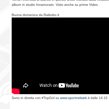
album in studio Innamorato. Visto anche su prime Video.
Buona domenica da Raibobo.it
Sono in diretta con #TopGol su
www.sportnelweb.it
dalle 14:15