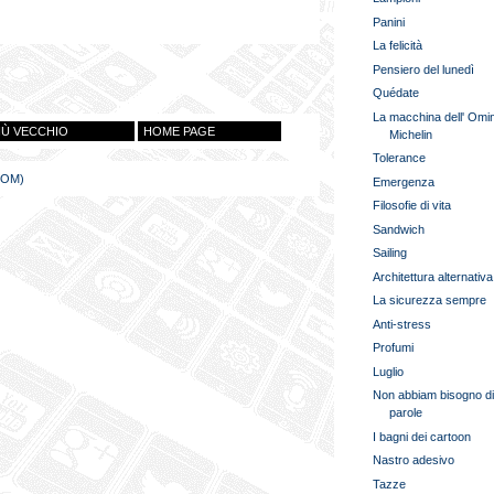
Panini
La felicità
Pensiero del lunedì
Quédate
La macchina dell' Omi
IÙ VECCHIO
HOME PAGE
Michelin
Tolerance
TOM)
Emergenza
Filosofie di vita
Sandwich
Sailing
Architettura alternativa
La sicurezza sempre
Anti-stress
Profumi
Luglio
Non abbiam bisogno d
parole
I bagni dei cartoon
Nastro adesivo
Tazze