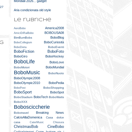
Mondiali 2026... gadget
e
027
Aria condizionata old style
Le rubriche
America2008
AeroBobo
BOBOUSA08
AmiciDiRaiBobo
BoboBlog
BimBumBobs
og
BoboCuriosità
BoboCollegium
BoboEventi
BoboDieta
BoboFiction
BoboFoto
BoboGiro
BoboHockey
BoboLife
BoboLove
BoboMundial
BoboMotori
BoboMusic
BoboNuoto
BoboOlympic2008
BoboOlympic2010
BoboPedia
BoboShopping
BoboPost
BoboSport
BoboSpot
BoboTech
BoboStadium
BoboWatts
BoboXXX
Bobosciccherie
Breaking News
Bobotravel
CalcioAllaDomenica
Casa dolce
casa
CaterMusic
Chiusura
ChristmasBob
CineBobo
CodiceInternet
Come buttare via i