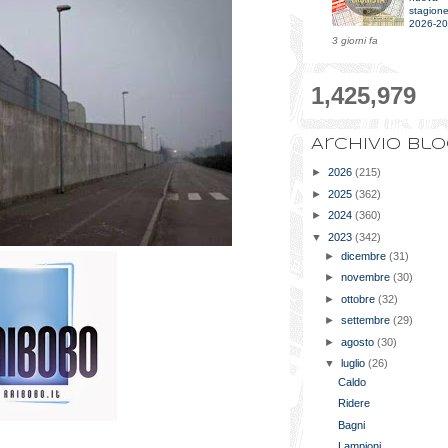
stagion
2026-2
3 giorni fa
1,425,979
Archivio bl
►
2026
(215)
►
2025
(362)
►
2024
(360)
▼
2023
(342)
►
dicembre
(31)
►
novembre
(30)
►
ottobre
(32)
►
settembre
(29)
►
agosto
(30)
▼
luglio
(26)
Caldo
Ridere
Bagni
Lampioni