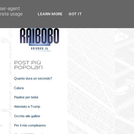
user-agent
k
m
erate usage
LEARN MORE
GOT IT
t
Post più
popolari
Quanto dura un secondo?
Calura
Piadine per bebè
Attentato a Trump
Occhio alle galline
Per il mio compleanno
 -