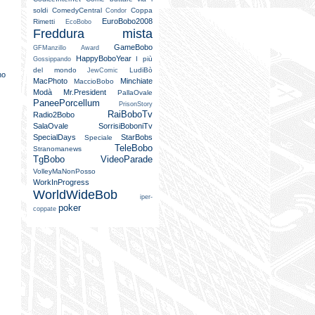
soldi
ComedyCentral
Coppa
Condor
EuroBobo2008
Rimetti
EcoBobo
Freddura mista
GameBobo
GFManzillo Award
HappyBoboYear
I più
Gossippando
del mondo
LudiBò
JewComic
no
MacPhoto
Minchiate
MaccioBobo
Modà
Mr.President
PallaOvale
PaneePorcellum
PrisonStory
RaiBoboTv
Radio2Bobo
SalaOvale
SorrisiBoboniTv
SpecialDays
StarBobs
Speciale
TeleBobo
Stranomanews
TgBobo
VideoParade
VolleyMaNonPosso
WorkInProgress
WorldWideBob
iper-
poker
coppate
i