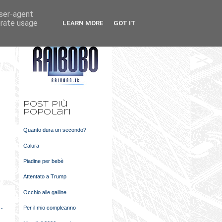
user-agent
k
m
erate usage
LEARN MORE
GOT IT
t
Post più
popolari
Quanto dura un secondo?
Calura
Piadine per bebè
Attentato a Trump
Occhio alle galline
Per il mio compleanno
 -