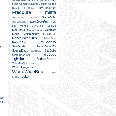
soldi
ComedyCentral
Coppa
Condor
EuroBobo2008
Rimetti
EcoBobo
Freddura mista
GameBobo
GFManzillo Award
HappyBoboYear
I più
Gossippando
del mondo
LudiBò
JewComic
MacPhoto
Minchiate
MaccioBobo
Modà
Mr.President
PallaOvale
PaneePorcellum
PrisonStory
RaiBoboTv
Radio2Bobo
SalaOvale
SorrisiBoboniTv
OS
SpecialDays
StarBobs
Speciale
TeleBobo
Stranomanews
TgBobo
VideoParade
VolleyMaNonPosso
WorkInProgress
WorldWideBob
iper-
poker
coppate
nce
rica