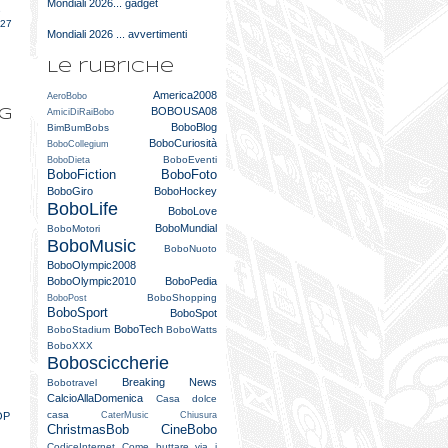
Mondiali 2026... gadget
e
027
Mondiali 2026 ... avvertimenti
Le rubriche
America2008
AeroBobo
BOBOUSA08
og
AmiciDiRaiBobo
BoboBlog
BimBumBobs
BoboCuriosità
BoboCollegium
BoboEventi
BoboDieta
BoboFiction
BoboFoto
BoboGiro
BoboHockey
BoboLife
BoboLove
BoboMundial
BoboMotori
BoboMusic
BoboNuoto
BoboOlympic2008
BoboOlympic2010
BoboPedia
BoboShopping
BoboPost
BoboSport
BoboSpot
BoboTech
BoboStadium
BoboWatts
BoboXXX
Bobosciccherie
Breaking News
Bobotravel
CalcioAllaDomenica
Casa dolce
casa
CaterMusic
Chiusura
TOP
ChristmasBob
CineBobo
CodiceInternet
Come buttare via i