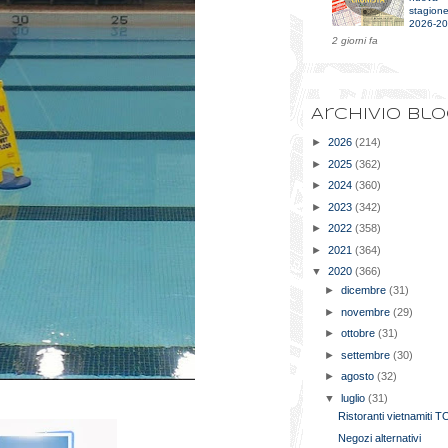
stagion
2026-2
2 giorni fa
Archivio bl
►
2026
(214)
►
2025
(362)
►
2024
(360)
►
2023
(342)
►
2022
(358)
►
2021
(364)
▼
2020
(366)
►
dicembre
(31)
►
novembre
(29)
►
ottobre
(31)
►
settembre
(30)
►
agosto
(32)
▼
luglio
(31)
Ristoranti vietnamiti 
Negozi alternativi