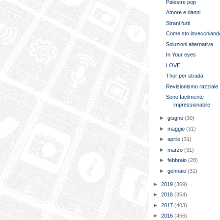
Palestre pop
Amore e danni
Strani furti
Come sto invecchiand
Soluzioni alternative
In Your eyes
LOVE
Thor per strada
Revisionismo razziale
Sono facilmente
impressionabile
►
giugno
(30)
►
maggio
(31)
►
aprile
(31)
►
marzo
(31)
►
febbraio
(28)
►
gennaio
(31)
►
2019
(369)
►
2018
(354)
►
2017
(403)
►
2016
(456)