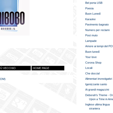
Bel porta USB
Poesia
Buon Lunedì
Karaoke
Pavimento bagnato
Numero per reclami
Post muto
Lampade
Amore ai tempi del P
Buon lunedì
Your love
Corona Shop
Locali
IÙ VECCHIO
HOME PAGE
Che doccia!
Alimentari investigativi
TOM)
Igenizzante santo
Ai grandi magazzini
Deborah's Theme - O
Upon a Time in Ame
Inglese ultima lingua
straniera