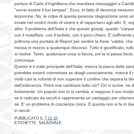
parlare di Carlo d’Inghilterra che mandava messaggini a Camilla
“vorrei essere il tuo tampax”. Ecco, in fatto di decenza nessun
lezioncine. No, le colpe di questa perenne stagnazione sono an
innate nel nostro modo di vivere e di rapportarci agli altri. E, so
altre. Il problema dell’Italia è che questo gossip, questo “ciarp
con il malaffare, con il torbido, con il poco chiaro. E’ sufficiente
poltrona una puntata di Report per sentire la frase “vabbè, che
messa in mezzo a qualunque discorso. Tutto è giustificato, tutto
si risolve. Tanto, qualunque cosa si faccia, poi la si passa lisci
comunque.
Questo è il male principale dell’Italia: manca la paura della sa
potrebbe esserti comminata se sbagli consciamente, manca il r
molti casi la volontà di non superare il confine che separa la d
dall’indecenza. Potrà mai cambiare tutto ciò? Chi vi scrive, ne 
fortemente. Un popolo non lo si cambia, e neppure il suo modo 
se è radicato da secoli e rappresenta un vantaggio per ottenere
sé. E’ un problema di coscienza civica. E questa non si fa in du
in secoli.
PUBBLICATO IL
7.12.10
ETICHETTE:
SALAOVALE