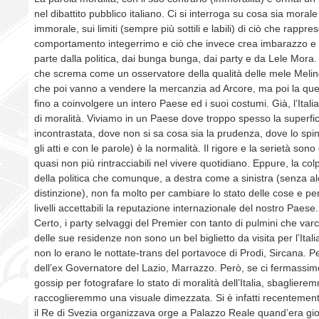
nel dibattito pubblico italiano. Ci si interroga su cosa sia moral
immorale, sui limiti (sempre più sottili e labili) di ciò che rappre
comportamento integerrimo e ciò che invece crea imbarazzo e 
parte dalla politica, dai bunga bunga, dai party e da Lele Mora
che screma come un osservatore della qualità delle mele Melin
che poi vanno a vendere la mercanzia ad Arcore, ma poi la ques
fino a coinvolgere un intero Paese ed i suoi costumi. Già, l’Itali
di moralità. Viviamo in un Paese dove troppo spesso la superfic
incontrastata, dove non si sa cosa sia la prudenza, dove lo spin
gli atti e con le parole) è la normalità. Il rigore e la serietà sono
quasi non più rintracciabili nel vivere quotidiano. Eppure, la col
della politica che comunque, a destra come a sinistra (senza a
distinzione), non fa molto per cambiare lo stato delle cose e pe
livelli accettabili la reputazione internazionale del nostro Paese.
Certo, i party selvaggi del Premier con tanto di pulmini che varc
delle sue residenze non sono un bel biglietto da visita per l’Ital
non lo erano le nottate-trans del portavoce di Prodi, Sircana. P
dell’ex Governatore del Lazio, Marrazzo. Però, se ci fermassim
gossip per fotografare lo stato di moralità dell’Italia, sbagliere
raccoglieremmo una visuale dimezzata. Si è infatti recentemen
il Re di Svezia organizzava orge a Palazzo Reale quand’era gi