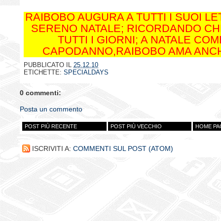
RAIBOBO AUGURA A TUTTI I SUOI LE
SERENO NATALE; RICORDANDO C
TUTTI I GIORNI; A NATALE COM
CAPODANNO,RAIBOBO AMA ANCH
PUBBLICATO IL
25.12.10
ETICHETTE:
SPECIALDAYS
0 commenti:
Posta un commento
POST PIÙ RECENTE
POST PIÙ VECCHIO
HOME PA
ISCRIVITI A:
COMMENTI SUL POST (ATOM)