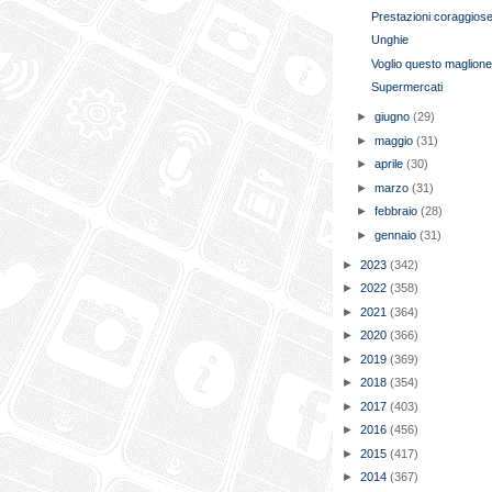
Prestazioni coraggios
Unghie
Voglio questo maglion
Supermercati
►
giugno
(29)
►
maggio
(31)
►
aprile
(30)
►
marzo
(31)
►
febbraio
(28)
►
gennaio
(31)
►
2023
(342)
►
2022
(358)
►
2021
(364)
►
2020
(366)
►
2019
(369)
►
2018
(354)
►
2017
(403)
►
2016
(456)
►
2015
(417)
►
2014
(367)