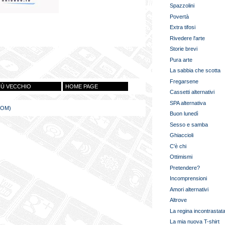
Spazzolini
Povertà
Extra tifosi
Rivedere l'arte
Storie brevi
Pura arte
La sabbia che scotta
Fregarsene
IÙ VECCHIO
HOME PAGE
Cassetti alternativi
SPA alternativa
TOM)
Buon lunedì
Sesso e samba
Ghiaccioli
C'è chi
Ottimismi
Pretendere?
Incomprensioni
Amori alternativi
Altrove
La regina incontrastat
La mia nuova T-shirt