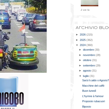
2 ore fa
Archivio bl
►
2026
(215)
►
2025
(362)
▼
2024
(360)
►
dicembre
(30)
►
novembre
(28)
►
ottobre
(31)
►
settembre
(29)
►
agosto
(31)
▼
luglio
(31)
Sarà il caldo o Agosto
Macchine del caffè
Buon lunedì
L'hymne à l'amour
Proposte rubacuori
Biposto