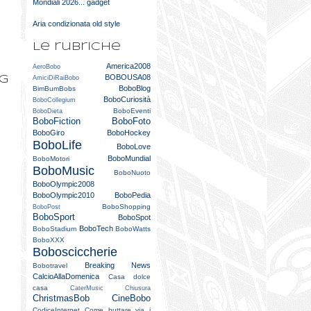
Mondiali 2026... gadget
Aria condizionata old style
Le rubriche
America2008
AeroBobo
BOBOUSA08
og
AmiciDiRaiBobo
BoboBlog
BimBumBobs
BoboCuriosità
BoboCollegium
BoboEventi
BoboDieta
BoboFiction
BoboFoto
BoboGiro
BoboHockey
BoboLife
BoboLove
BoboMundial
BoboMotori
BoboMusic
BoboNuoto
BoboOlympic2008
BoboOlympic2010
BoboPedia
BoboShopping
BoboPost
BoboSport
BoboSpot
BoboTech
BoboStadium
BoboWatts
?
BoboXXX
Bobosciccherie
Breaking News
Bobotravel
CalcioAllaDomenica
Casa dolce
casa
CaterMusic
Chiusura
ChristmasBob
CineBobo
CodiceInternet
Come buttare via i