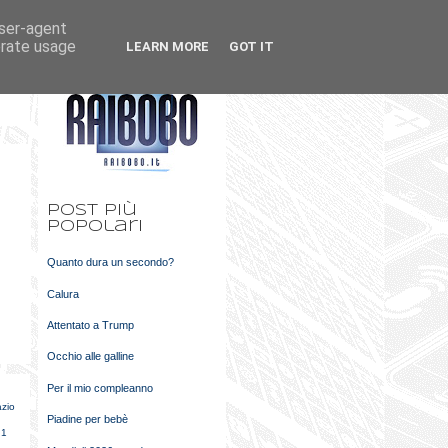
user-agent
k
m
erate usage
LEARN MORE
GOT IT
t
Post più
popolari
Quanto dura un secondo?
Calura
Attentato a Trump
Occhio alle galline
Per il mio compleanno
zio
Piadine per bebè
 1