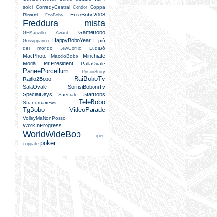
soldi
ComedyCentral
Coppa
Condor
EuroBobo2008
Rimetti
EcoBobo
Freddura mista
GameBobo
GFManzillo Award
HappyBoboYear
I più
Gossippando
del mondo
LudiBò
JewComic
MacPhoto
Minchiate
MaccioBobo
Modà
Mr.President
PallaOvale
PaneePorcellum
PrisonStory
RaiBoboTv
Radio2Bobo
SalaOvale
SorrisiBoboniTv
SpecialDays
StarBobs
Speciale
TeleBobo
Stranomanews
TgBobo
VideoParade
VolleyMaNonPosso
WorkInProgress
WorldWideBob
iper-
poker
coppate
a