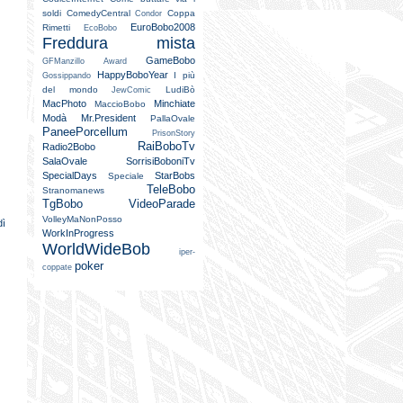
soldi
ComedyCentral
Coppa
Condor
EuroBobo2008
Rimetti
EcoBobo
Freddura mista
GameBobo
GFManzillo Award
HappyBoboYear
I più
Gossippando
del mondo
LudiBò
JewComic
MacPhoto
Minchiate
MaccioBobo
Modà
Mr.President
PallaOvale
PaneePorcellum
PrisonStory
RaiBoboTv
Radio2Bobo
SalaOvale
SorrisiBoboniTv
SpecialDays
StarBobs
Speciale
TeleBobo
Stranomanews
TgBobo
VideoParade
VolleyMaNonPosso
dì
WorkInProgress
WorldWideBob
iper-
poker
coppate