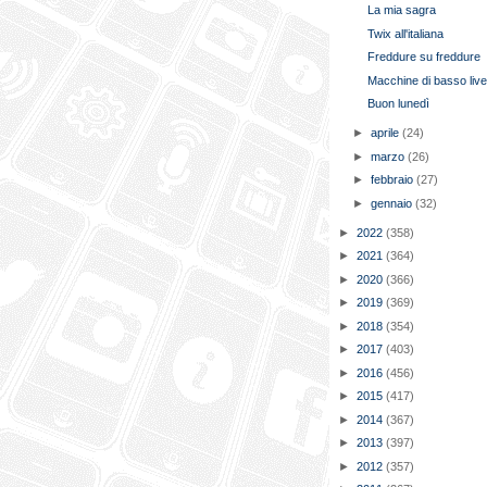
La mia sagra
Twix all'italiana
Freddure su freddure
Macchine di basso live
Buon lunedì
►
aprile
(24)
►
marzo
(26)
►
febbraio
(27)
►
gennaio
(32)
►
2022
(358)
►
2021
(364)
►
2020
(366)
►
2019
(369)
►
2018
(354)
►
2017
(403)
►
2016
(456)
►
2015
(417)
►
2014
(367)
►
2013
(397)
►
2012
(357)