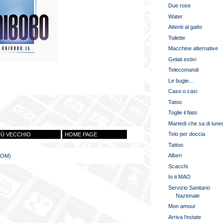
Due rose
Water
Attenti al gatto
Toilette
Macchine alternative
Gelati estivi
Telecomandi
Le bugie...
Caso o casi
Tatoo
Toglie il fiato
Martedì che sa di lune
Telo per doccia
IÙ VECCHIO
HOME PAGE
Tattoo
Alberi
TOM)
Scacchi
Io ti MAO
Servizio Sanitario
Nazionale
Mon amour
Arriva l'estate