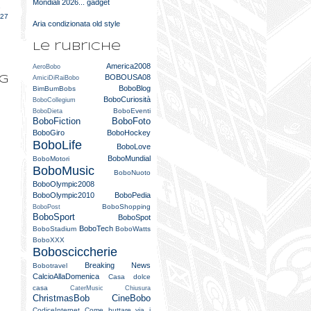
Mondiali 2026... gadget
e
027
Aria condizionata old style
Le rubriche
America2008
AeroBobo
BOBOUSA08
og
AmiciDiRaiBobo
BoboBlog
BimBumBobs
BoboCuriosità
BoboCollegium
BoboEventi
BoboDieta
BoboFiction
BoboFoto
BoboGiro
BoboHockey
BoboLife
BoboLove
BoboMundial
BoboMotori
BoboMusic
BoboNuoto
BoboOlympic2008
BoboOlympic2010
BoboPedia
BoboShopping
BoboPost
BoboSport
BoboSpot
BoboTech
BoboStadium
BoboWatts
BoboXXX
Bobosciccherie
Breaking News
Bobotravel
CalcioAllaDomenica
Casa dolce
casa
CaterMusic
Chiusura
ChristmasBob
CineBobo
CodiceInternet
Come buttare via i