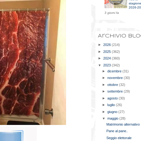
stagion
2026-2
3 giorni fa
Archivio bl
►
2026
(214)
►
2025
(362)
►
2024
(360)
▼
2023
(342)
►
dicembre
(31)
►
novembre
(30)
►
ottobre
(32)
►
settembre
(29)
►
agosto
(30)
►
luglio
(26)
►
giugno
(27)
▼
maggio
(28)
Matrimonio alternativo
Pane al pane..
Seggio elettorale