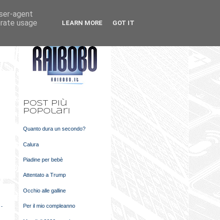
user-agent
k
m
erate usage
LEARN MORE
GOT IT
t
Post più
popolari
Quanto dura un secondo?
Calura
Piadine per bebè
Attentato a Trump
Occhio alle galline
Per il mio compleanno
 -