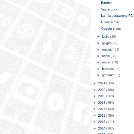
Barche
Vasi e cocci
La mia postazione PC
Camera mia
Questa è vita
►
luglio
(30)
►
giugno
(29)
►
maggio
(31)
►
aprile
(30)
►
marzo
(30)
►
febbraio
(28)
►
gennaio
(31)
►
2021
(364)
►
2020
(366)
►
2019
(369)
►
2018
(354)
►
2017
(403)
►
2016
(456)
►
2015
(417)
►
2014
(367)