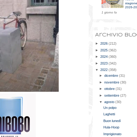
stagion
2026-2
1 giorno fa
Archivio bl
►
2026
(212)
►
2025
(362)
►
2024
(360)
►
2023
(342)
▼
2022
(358)
►
dicembre
(31)
►
novembre
(30)
►
ottobre
(31)
►
settembre
(27)
▼
agosto
(30)
Un polpo
Laghetti
Buon lunedì
Hula-Hoop
Imprigionato