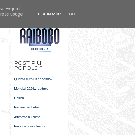
user-agent
k
m
erate usage
LEARN MORE
GOT IT
t
Post più
popolari
Quanto dura un secondo?
Mondiali 2026... gadget
Calura
Piadine per bebè
Attentato a Trump
Per il mio compleanno
 -