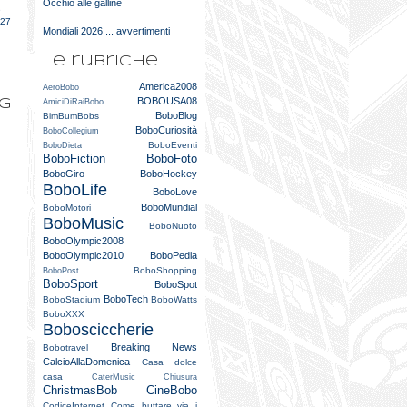
Occhio alle galline
e
027
Mondiali 2026 ... avvertimenti
Le rubriche
America2008
AeroBobo
BOBOUSA08
og
AmiciDiRaiBobo
BoboBlog
BimBumBobs
BoboCuriosità
BoboCollegium
BoboEventi
BoboDieta
BoboFiction
BoboFoto
BoboGiro
BoboHockey
BoboLife
BoboLove
BoboMundial
BoboMotori
BoboMusic
BoboNuoto
BoboOlympic2008
BoboOlympic2010
BoboPedia
BoboShopping
BoboPost
BoboSport
BoboSpot
BoboTech
BoboStadium
BoboWatts
BoboXXX
Bobosciccherie
Breaking News
Bobotravel
CalcioAllaDomenica
Casa dolce
casa
CaterMusic
Chiusura
ChristmasBob
CineBobo
CodiceInternet
Come buttare via i