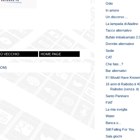
Odio
In amore
Un discorso ...
La lampada di Aladino
Tacco alternativo
Bufalo imbalsamato 2.
Dormite alternative
Sedie
IÙ VECCHIO
HOME PAGE
CAT
Che fate...?
TOM)
Bar alternativi
If I Would Have Know
16 anni di Raibobo.it 40
Raibobo (senza .it) 
Santo Paninaro
FIAT
La mia sveglia
Water
Banca o...
Still Falling For You
Sala giochi