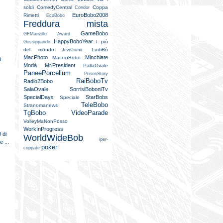
soldi
ComedyCentral
Coppa
Condor
EuroBobo2008
Rimetti
EcoBobo
Freddura mista
GameBobo
GFManzillo Award
HappyBoboYear
I più
Gossippando
del mondo
LudiBò
JewComic
MacPhoto
Minchiate
MaccioBobo
0
Modà
Mr.President
PallaOvale
PaneePorcellum
PrisonStory
RaiBoboTv
Radio2Bobo
SalaOvale
SorrisiBoboniTv
SpecialDays
StarBobs
Speciale
TeleBobo
Stranomanews
TgBobo
VideoParade
VolleyMaNonPosso
n
WorkInProgress
 di
WorldWideBob
iper-
e ...
poker
coppate