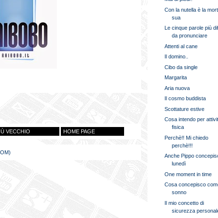
Con la nutella è la mor
sua
Le cinque parole più diff
da pronunciare
Attenti al cane
Il domino..
Cibo da single
Margarita
Aria nuova
Il cosmo buddista
Scottature estive
Cosa intendo per attivi
fisica
IÙ VECCHIO
HOME PAGE
Perchè!! Mi chiedo
perchè!!!
TOM)
Anche Pippo concepisc
lunedì
One moment in time
Cosa concepisco com
sonno
Il mio concetto di
sicurezza personal