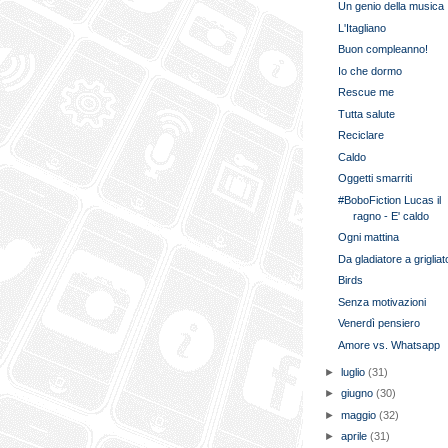
Un genio della musica
L'Itagliano
Buon compleanno!
Io che dormo
Rescue me
Tutta salute
Reciclare
Caldo
Oggetti smarriti
#BoboFiction Lucas il
ragno - E' caldo
Ogni mattina
Da gladiatore a grigliat
Birds
Senza motivazioni
Venerdì pensiero
Amore vs. Whatsapp
►
luglio
(31)
►
giugno
(30)
►
maggio
(32)
►
aprile
(31)