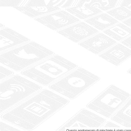
Questo agglomerato di minchiate è stato cre