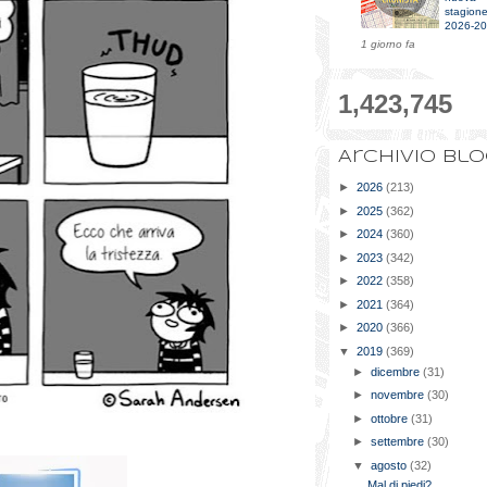
stagion
2026-2
1 giorno fa
1,423,745
Archivio bl
►
2026
(213)
►
2025
(362)
►
2024
(360)
►
2023
(342)
►
2022
(358)
►
2021
(364)
►
2020
(366)
▼
2019
(369)
►
dicembre
(31)
►
novembre
(30)
►
ottobre
(31)
►
settembre
(30)
▼
agosto
(32)
Mal di piedi?