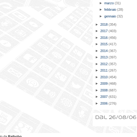
►
marzo
(31)
►
febbraio
(28)
►
gennaio
(32)
►
2018
(354)
►
2017
(403)
►
2016
(456)
►
2015
(417)
►
2014
(367)
►
2013
(397)
►
2012
(357)
►
2011
(267)
►
2010
(454)
►
2009
(468)
►
2008
(687)
►
2007
(631)
►
2006
(276)
Dal 26/08/06
ato da
Raibobo