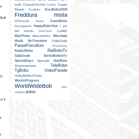
soldi
ComedyCentral
Coppa
Condor
te
EuroBobo2008
Rimetti
EcoBobo
Freddura mista
icili
GameBobo
GFManzillo Award
HappyBoboYear
I più
Gossippando
del mondo
LudiBò
JewComic
MacPhoto
Minchiate
MaccioBobo
Modà
Mr.President
PallaOvale
PaneePorcellum
PrisonStory
RaiBoboTv
Radio2Bobo
SalaOvale
SorrisiBoboniTv
SpecialDays
StarBobs
Speciale
TeleBobo
Stranomanews
TgBobo
VideoParade
VolleyMaNonPosso
tà
WorkInProgress
WorldWideBob
iper-
poker
coppate
e il
e
e