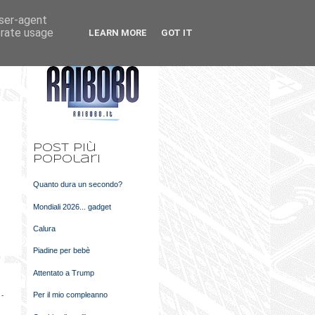
user-agent
k
m
erate usage
LEARN MORE
GOT IT
t
Post più
popolari
Quanto dura un secondo?
Mondiali 2026... gadget
Calura
Piadine per bebè
Attentato a Trump
Per il mio compleanno
 -