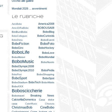
Occhio alle galline
e
027
Mondiali 2026 ... avvertimenti
Le rubriche
America2008
AeroBobo
BOBOUSA08
AmiciDiRaiBobo
BoboBlog
BimBumBobs
og
BoboCuriosità
BoboCollegium
BoboEventi
BoboDieta
BoboFiction
BoboFoto
BoboGiro
BoboHockey
BoboLife
BoboLove
BoboMundial
BoboMotori
BoboMusic
BoboNuoto
BoboOlympic2008
BoboOlympic2010
BoboPedia
BoboShopping
BoboPost
BoboSport
BoboSpot
BoboTech
BoboStadium
BoboWatts
BoboXXX
Bobosciccherie
Breaking News
Bobotravel
CalcioAllaDomenica
Casa dolce
casa
CaterMusic
Chiusura
ChristmasBob
CineBobo
CodiceInternet
Come buttare via i