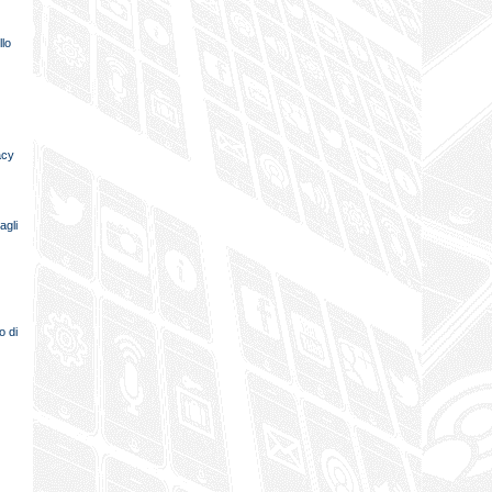
llo
acy
agli
o di