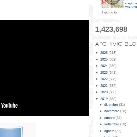
stagion
2026-2
1 giorno fa
1,423,698
Archivio bl
►
2026
(213)
►
2025
(362)
►
2024
(360)
►
2023
(342)
►
2022
(358)
►
2021
(364)
►
2020
(366)
▼
2019
(369)
►
dicembre
(31)
►
novembre
(30)
►
ottobre
(31)
►
settembre
(30)
►
agosto
(32)