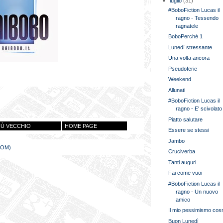
▼
luglio
(31)
#BoboFiction Lucas il
ragno - Tessendo
ragnatele
BoboPerchè 1
Lunedì stressante
Una volta ancora
Pseudoferie
Weekend
Allunati
#BoboFiction Lucas il
ragno - E' scivolato
Piatto salutare
IÙ VECCHIO
HOME PAGE
Essere se stessi
Jambo
TOM)
Cruciverba
Tanti auguri
Fai come vuoi
#BoboFiction Lucas il
ragno - Un nuovo
amico
Il mio pessimismo cos
Buon Lunedì