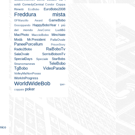
soldi
ComedyCentral
Coppa
Condor
EuroBobo2008
Rimetti
EcoBobo
Freddura mista
GameBobo
GFManzillo Award
HappyBoboYear
I più
Gossippando
del mondo
LudiBò
JewComic
MacPhoto
Minchiate
MaccioBobo
Modà
Mr.President
PallaOvale
PaneePorcellum
PrisonStory
RaiBoboTv
Radio2Bobo
SalaOvale
SorrisiBoboniTv
SpecialDays
StarBobs
Speciale
TeleBobo
Stranomanews
TgBobo
VideoParade
VolleyMaNonPosso
WorkInProgress
WorldWideBob
iper-
poker
coppate
mico