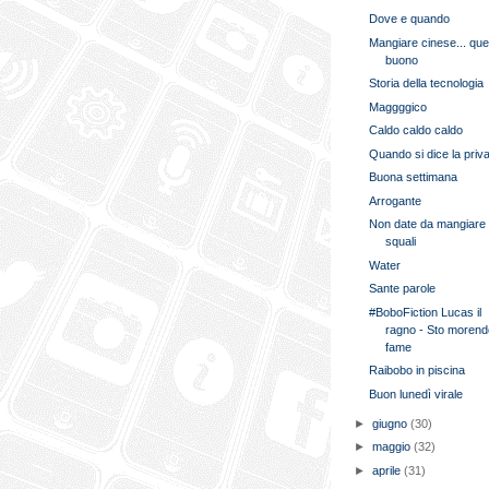
Dove e quando
Mangiare cinese... que
buono
Storia della tecnologia
Maggggico
Caldo caldo caldo
Quando si dice la priv
Buona settimana
Arrogante
Non date da mangiare 
squali
Water
Sante parole
#BoboFiction Lucas il
ragno - Sto morend
fame
Raibobo in piscina
Buon lunedì virale
►
giugno
(30)
►
maggio
(32)
►
aprile
(31)