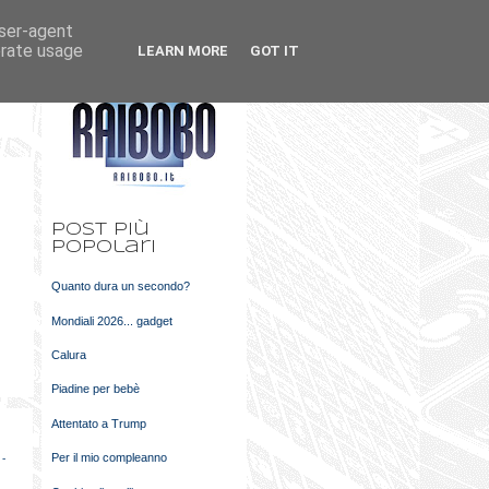
user-agent
k
m
erate usage
LEARN MORE
GOT IT
t
Post più
popolari
Quanto dura un secondo?
Mondiali 2026... gadget
Calura
Piadine per bebè
Attentato a Trump
Per il mio compleanno
 -