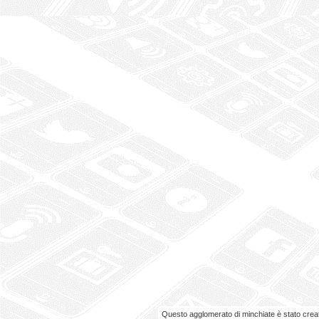
Questo agglomerato di minchiate è stato cre