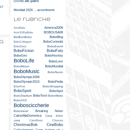
Occhio alle galline
e
027
Mondiali 2026 ... avvertimenti
Le rubriche
America2008
AeroBobo
BOBOUSA08
AmiciDiRaiBobo
BoboBlog
BimBumBobs
og
BoboCuriosità
BoboCollegium
BoboEventi
BoboDieta
BoboFiction
BoboFoto
BoboGiro
BoboHockey
BoboLife
BoboLove
BoboMundial
BoboMotori
BoboMusic
BoboNuoto
BoboOlympic2008
BoboOlympic2010
BoboPedia
BoboShopping
BoboPost
BoboSport
BoboSpot
BoboTech
BoboStadium
BoboWatts
BoboXXX
Bobosciccherie
Breaking News
Bobotravel
CalcioAllaDomenica
Casa dolce
casa
CaterMusic
Chiusura
ChristmasBob
CineBobo
CodiceInternet
Come buttare via i