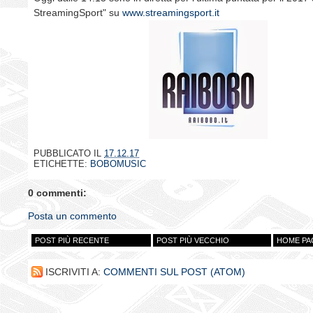
StreamingSport" su
www.streamingsport.it
PUBBLICATO IL
17.12.17
ETICHETTE:
BOBOMUSIC
0 commenti:
Posta un commento
POST PIÙ RECENTE
POST PIÙ VECCHIO
HOME PA
ISCRIVITI A:
COMMENTI SUL POST (ATOM)