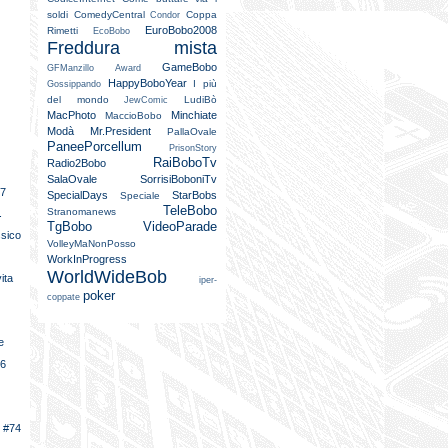
soldi
ComedyCentral
Coppa
Condor
EuroBobo2008
Rimetti
EcoBobo
Freddura mista
GameBobo
GFManzillo Award
HappyBoboYear
I più
Gossippando
del mondo
LudiBò
JewComic
MacPhoto
Minchiate
MaccioBobo
Modà
Mr.President
PallaOvale
PaneePorcellum
PrisonStory
RaiBoboTv
Radio2Bobo
SalaOvale
SorrisiBoboniTv
97
SpecialDays
StarBobs
Speciale
TeleBobo
Stranomanews
.
TgBobo
VideoParade
ssico
VolleyMaNonPosso
WorkInProgress
WorldWideBob
ita
iper-
poker
coppate
e
96
n #74