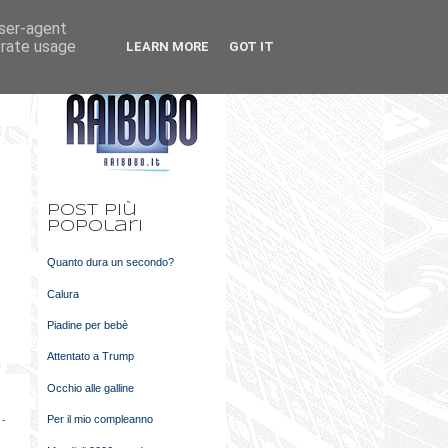
user-agent
k
m
erate usage
LEARN MORE
GOT IT
t
Post più
popolari
Quanto dura un secondo?
Calura
Piadine per bebè
Attentato a Trump
Occhio alle galline
Per il mio compleanno
 -