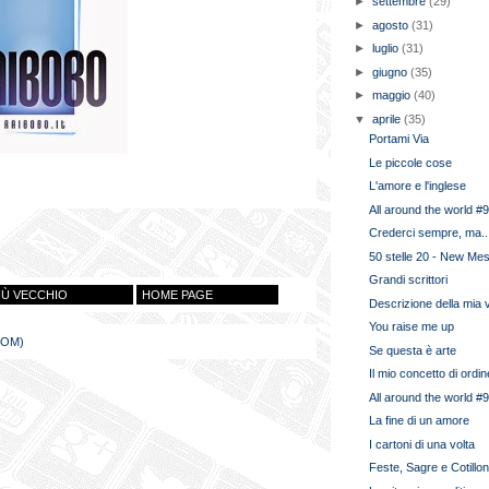
►
settembre
(29)
►
agosto
(31)
►
luglio
(31)
►
giugno
(35)
►
maggio
(40)
▼
aprile
(35)
Portami Via
Le piccole cose
L'amore e l'inglese
All around the world #
Crederci sempre, ma..
50 stelle 20 - New Me
Grandi scrittori
IÙ VECCHIO
HOME PAGE
Descrizione della mia v
You raise me up
TOM)
Se questa è arte
Il mio concetto di ordin
All around the world #
La fine di un amore
I cartoni di una volta
Feste, Sagre e Cotillo