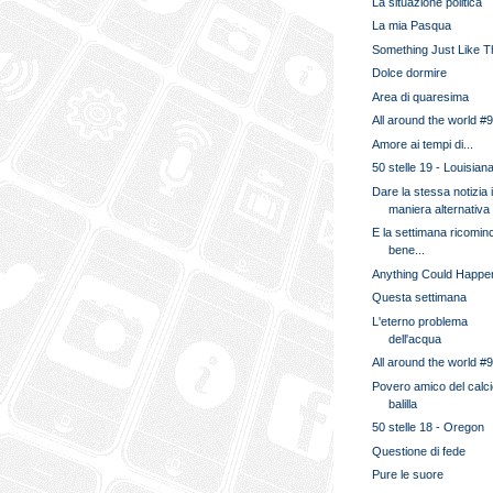
La situazione politica
La mia Pasqua
Something Just Like T
Dolce dormire
Area di quaresima
All around the world #
Amore ai tempi di...
50 stelle 19 - Louisian
Dare la stessa notizia 
maniera alternativa
E la settimana ricomin
bene...
Anything Could Happe
Questa settimana
L'eterno problema
dell'acqua
All around the world #
Povero amico del calc
balilla
50 stelle 18 - Oregon
Questione di fede
Pure le suore