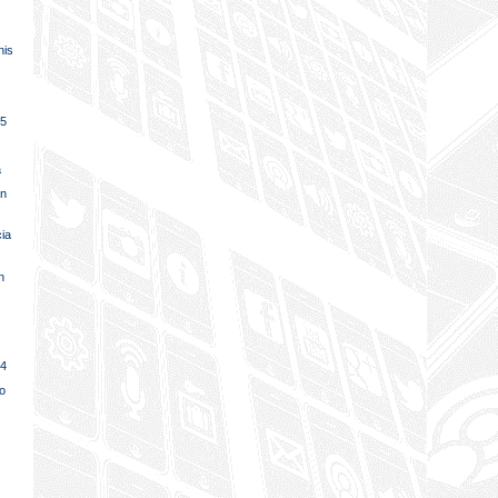
his
95
a
in
cia
n
94
io