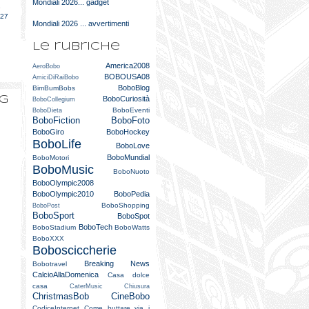
Mondiali 2026... gadget
e
027
Mondiali 2026 ... avvertimenti
Le rubriche
America2008
AeroBobo
BOBOUSA08
AmiciDiRaiBobo
BoboBlog
BimBumBobs
og
BoboCuriosità
BoboCollegium
BoboEventi
BoboDieta
BoboFiction
BoboFoto
BoboGiro
BoboHockey
BoboLife
BoboLove
BoboMundial
BoboMotori
BoboMusic
BoboNuoto
BoboOlympic2008
BoboOlympic2010
BoboPedia
BoboShopping
BoboPost
BoboSport
BoboSpot
BoboTech
BoboStadium
BoboWatts
BoboXXX
Bobosciccherie
Breaking News
Bobotravel
CalcioAllaDomenica
Casa dolce
casa
CaterMusic
Chiusura
ChristmasBob
CineBobo
CodiceInternet
Come buttare via i