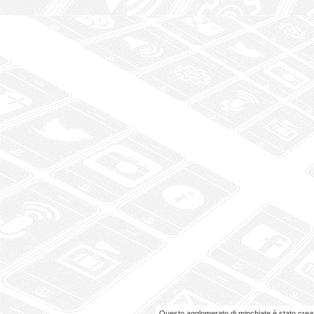
Questo agglomerato di minchiate è stato cre