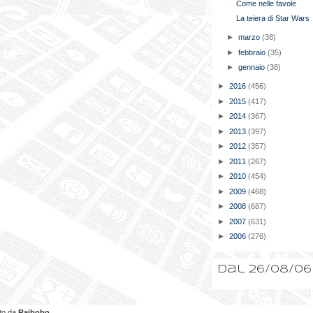
Come nelle favole
La teiera di Star Wars
►
marzo
(38)
►
febbraio
(35)
►
gennaio
(38)
►
2016
(456)
►
2015
(417)
►
2014
(367)
►
2013
(397)
►
2012
(357)
►
2011
(267)
►
2010
(454)
►
2009
(468)
►
2008
(687)
►
2007
(631)
►
2006
(276)
Dal 26/08/06
ato da
Raibobo