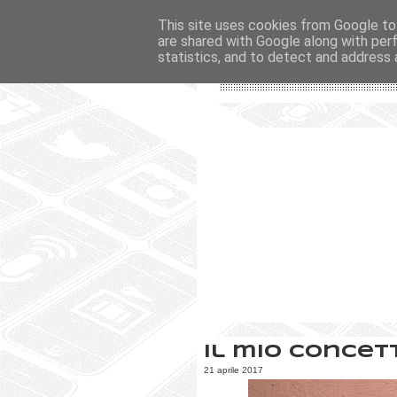
This site uses cookies from Google to 
are shared with Google along with per
statistics, and to detect and address 
Il mio concet
21 aprile 2017