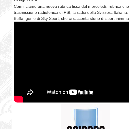
Cominciamo una nuova rubrica fissa del mercoledì; rubrica ch
trasmissione radiofonica di RSI, la radio della Svizzera Italiana
Buffa, genio di Sky Sport, che ci racconta storie di sport inimma