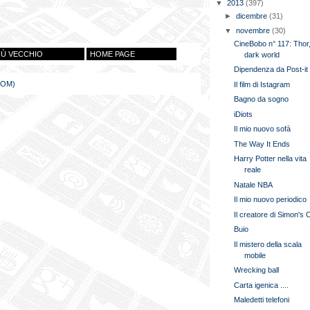
▼
2013
(397)
►
dicembre
(31)
▼
novembre
(30)
CineBobo n° 117: Thor,
IÙ VECCHIO
HOME PAGE
dark world
Dipendenza da Post-it
TOM)
Il film di Istagram
Bagno da sogno
iDiots
Il mio nuovo sofà
The Way It Ends
Harry Potter nella vita
reale
Natale NBA
Il mio nuovo periodico
Il creatore di Simon's 
Buio
Il mistero della scala
mobile
Wrecking ball
Carta igenica ....
Maledetti telefoni