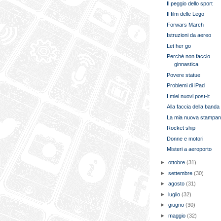
Il peggio dello sport
Il film delle Lego
Forwars March
Istruzioni da aereo
Let her go
Perchè non faccio
ginnastica
Povere statue
Problemi di iPad
I miei nuovi post-it
Alla faccia della banda
La mia nuova stampan
Rocket ship
Donne e motori
Misteri a aeroporto
►
ottobre
(31)
►
settembre
(30)
►
agosto
(31)
►
luglio
(32)
►
giugno
(30)
►
maggio
(32)