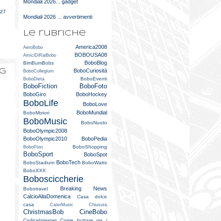
Mondiali 2026... gadget
e
027
Mondiali 2026 ... avvertimenti
Le rubriche
America2008
AeroBobo
BOBOUSA08
AmiciDiRaiBobo
BoboBlog
BimBumBobs
og
BoboCuriosità
BoboCollegium
BoboEventi
BoboDieta
BoboFiction
BoboFoto
BoboGiro
BoboHockey
BoboLife
BoboLove
BoboMundial
BoboMotori
BoboMusic
BoboNuoto
BoboOlympic2008
BoboOlympic2010
BoboPedia
BoboShopping
BoboPost
BoboSport
BoboSpot
BoboTech
BoboStadium
BoboWatts
BoboXXX
Bobosciccherie
Breaking News
Bobotravel
CalcioAllaDomenica
Casa dolce
casa
CaterMusic
Chiusura
ChristmasBob
CineBobo
CodiceInternet
Come buttare via i