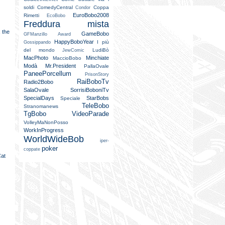
soldi
ComedyCentral
Coppa
Condor
EuroBobo2008
Rimetti
EcoBobo
Freddura mista
 the
GameBobo
GFManzillo Award
HappyBoboYear
I più
Gossippando
del mondo
LudiBò
JewComic
MacPhoto
Minchiate
MaccioBobo
Modà
Mr.President
PallaOvale
PaneePorcellum
PrisonStory
RaiBoboTv
Radio2Bobo
SalaOvale
SorrisiBoboniTv
SpecialDays
StarBobs
Speciale
TeleBobo
Stranomanews
TgBobo
VideoParade
VolleyMaNonPosso
WorkInProgress
WorldWideBob
iper-
poker
coppate
Cat