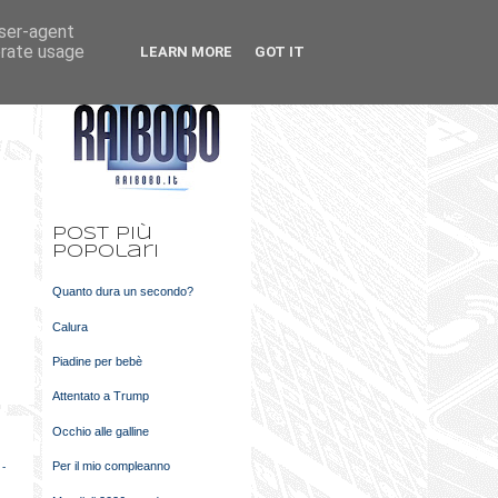
user-agent
k
m
erate usage
LEARN MORE
GOT IT
t
Post più
popolari
Quanto dura un secondo?
Calura
Piadine per bebè
Attentato a Trump
Occhio alle galline
Per il mio compleanno
 -