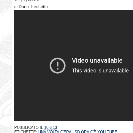
di Dario Turchetto
PUBBLICATO IL
10.6.13
ETICHETTE:
UNA VOLTA C'ERA LSD ORA C'È YOU TUBE