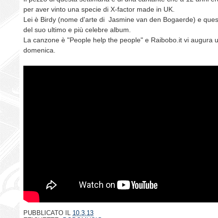
per aver vinto una specie di X-factor made in UK.
Lei è Birdy (nome d'arte di Jasmine van den Bogaerde) e quest
del suo ultimo e più celebre album.
La canzone è "People help the people" e Raibobo.it vi augura 
domenica.
PUBBLICATO IL
10.3.13