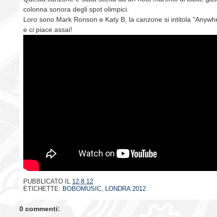
colonna sonora degli spot olimpici.
Loro sono Mark Ronson e Katy B, la canzone si intitola "Anywhe
e ci piace assai!
PUBBLICATO IL
12.8.12
ETICHETTE:
BOBOMUSIC
,
LONDRA 2012
0 commenti: