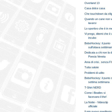
Overland 13
Casa dolce casa
Che touchdown da sfig
Quando un cane non v
lavarsi
Lo sportivo che è in m
Vi prego, ditemi che è 
incubo
BoboHockey: il punto
sull'ottava setttima
Dedicata a chi non la d
Poesia Veneta
Area di crisi.. senza FI
Tutta salute
Problemi di udito
BoboHockey: il punto s
settima settimana
T-Shirt NERD
Come i Beatles si
facevano il the!
La Notte - Videoclip
ufficiale
Il mio nuovo manifesto