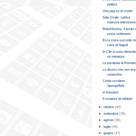
politico
Una piazza di cretini
Sala Ovale: cattiva
maestra televisione
BoboHockey: il punto s
sesta settimana
Ecco cosa succede ne
cave di Napoli
In Cile si sono dimentic
un minatore
La parabola di Roman
Lo dicevo che non era
sanissimo
Come uccidere
SpongeBob
In freedom
Il creatore di nebbia!
►
ottobre
(40)
►
settembre
(35)
►
agosto
(36)
►
luglio
(44)
►
giugno
(37)