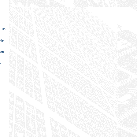
ulla
lle
ati
o