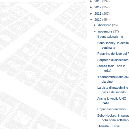
►
2013
(397)
►
2012
(357)
►
2011
(267)
▼
2010
(454)
►
dicembre
(25)
▼
novembre
(37)
Il sensazionalismo
BoboHockey: la deci
settimana
Restyling del logo del
Sorpresa di cioccolato
(senza titolo.. non lo
merita)
Il portaombrelli che di
giardino
La pista di macchinine
pazza del mondo
Anche io voglio UNO
CANE
Copricesso natalizio
Bobo Hockey: i risultat
della nona settiman
I Ministri - Il sole