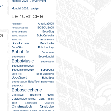
Mondiali 2026 ... avvertimenti
e
027
Mondiali 2026... gadget
Le rubriche
America2008
AeroBobo
BOBOUSA08
AmiciDiRaiBobo
BoboBlog
BimBumBobs
og
BoboCuriosità
BoboCollegium
BoboEventi
BoboDieta
BoboFiction
BoboFoto
BoboGiro
BoboHockey
BoboLife
BoboLove
BoboMundial
BoboMotori
BoboMusic
BoboNuoto
BoboOlympic2008
BoboOlympic2010
BoboPedia
BoboShopping
BoboPost
BoboSport
BoboSpot
BoboTech
BoboStadium
BoboWatts
BoboXXX
Bobosciccherie
Breaking News
Bobotravel
CalcioAllaDomenica
Casa dolce
casa
CaterMusic
Chiusura
ChristmasBob
CineBobo
CodiceInternet
Come buttare via i