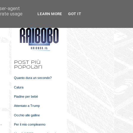
user-agent
k
m
erate usage
LEARN MORE
GOT IT
t
Post più
popolari
Quanto dura un secondo?
Calura
Piadine per bebè
Attentato a Trump
Occhio alle galline
Per il mio compleanno
 -