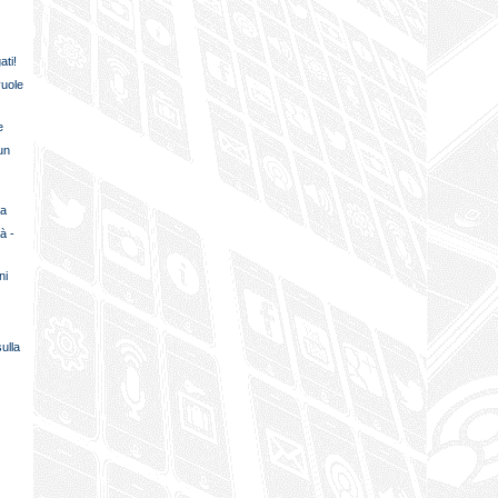
ati!
uole
e
un
na
à -
ni
ulla