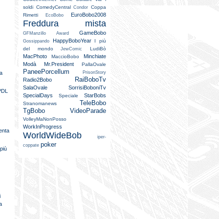
soldi
ComedyCentral
Coppa
Condor
EuroBobo2008
Rimetti
EcoBobo
Freddura mista
GameBobo
GFManzillo Award
HappyBoboYear
I più
Gossippando
del mondo
LudiBò
JewComic
MacPhoto
Minchiate
MaccioBobo
Modà
Mr.President
PallaOvale
PaneePorcellum
ma
PrisonStory
RaiBoboTv
Radio2Bobo
SalaOvale
SorrisiBoboniTv
 PDL
SpecialDays
StarBobs
Speciale
TeleBobo
Stranomanews
TgBobo
VideoParade
VolleyMaNonPosso
WorkInProgress
venta
WorldWideBob
iper-
poker
coppate
 più
i
a