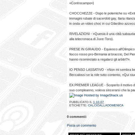
«Controcampo»)
CHOCCHEZZE - Dopo le polemiche su «Exit», 
immagini rubate di sacerdoti gay, Ilaria rila
in onda un video choc in cui Gilardino azzecca
RIVELAZIONI - «Questa è una città sabauda» (
alla telecronaca di Juve-Toro).
PRESE IN GIRAUDO - Equivoco all'Olimpico di
fiocco rosso pro-Birmania al braccio, Del Pier
hanno ricominciato a regalarci gli arbitri?».
IO PENSO LASSATIVO - «Non mi sembra bello d
Beccalossi se la ride tutto contento, «Qui stud
EX PREMIER LEAGUE - Scoperto il motivo del bl
suo compleanno, voleva sincerarsi che la part
PUBBLICATO IL
1.10.07
ETICHETTE:
CALCIOALLADOMENICA
0 commenti:
Posta un commento