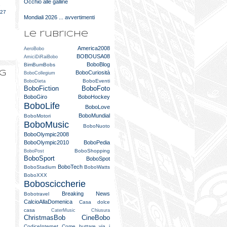
Occhio alle galline
e
027
Mondiali 2026 ... avvertimenti
Le rubriche
America2008
AeroBobo
BOBOUSA08
AmiciDiRaiBobo
BoboBlog
BimBumBobs
og
BoboCuriosità
BoboCollegium
BoboEventi
BoboDieta
BoboFiction
BoboFoto
BoboGiro
BoboHockey
BoboLife
BoboLove
BoboMundial
BoboMotori
BoboMusic
BoboNuoto
BoboOlympic2008
BoboOlympic2010
BoboPedia
BoboShopping
BoboPost
BoboSport
BoboSpot
BoboTech
BoboStadium
BoboWatts
BoboXXX
Bobosciccherie
Breaking News
Bobotravel
CalcioAllaDomenica
Casa dolce
casa
CaterMusic
Chiusura
ChristmasBob
CineBobo
CodiceInternet
Come buttare via i