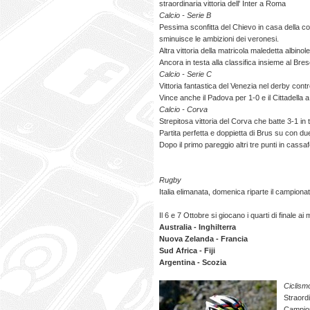
straordinaria vittoria dell' Inter a Roma
Calcio - Serie B
Pessima sconfitta del Chievo in casa della c
sminuisce le ambizioni dei veronesi.
Altra vittoria della matricola maledetta albin
Ancora in testa alla classifica insieme al Bres
Calcio - Serie C
Vittoria fantastica del Venezia nel derby contr
Vince anche il Padova per 1-0 e il Cittadella 
Calcio - Corva
Strepitosa vittoria del Corva che batte 3-1 in 
Partita perfetta e doppietta di Brus su con due
Dopo il primo pareggio altri tre punti in cassa
Rugby
Italia elimanata, domenica riparte il campionat
Il 6 e 7 Ottobre si giocano i quarti di finale a
Australia - Inghilterra
Nuova Zelanda - Francia
Sud Africa - Fiji
Argentina - Scozia
Ciclism
Straordi
Campiona