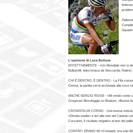
federazi
problema
Pallavo
Complime
Squadra
L'opinione di Luca Bottura
EFFETTIVAMENTE - «Un Mondiale non si decid
Bulbarelli, telecronaca da Stoccarda, Raitre).
CHI È DENTRO, È DENTRO - La Fifa comunica c
Genoa, la partita verrà archiviata alla voce «
ANCHE SERGIO ROSSI - «Mi rendo conto che 
Gregoraci filosofeggia su Briatore, «Buona 
CRONISTA UN CORNO - Una buona notizia: Eli
«Diretta stadio» e ieri alla rete del Catania c
Cuccarini, è risultato negativo al test del pall
CONTATI: ERANO 66 «Contateli: ora solo 60 se