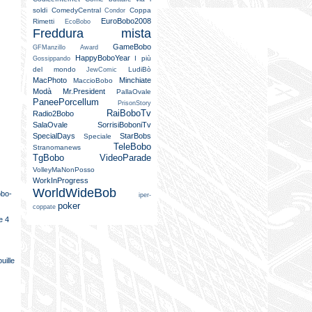
soldi
ComedyCentral
Coppa
Condor
EuroBobo2008
Rimetti
EcoBobo
Freddura mista
GameBobo
GFManzillo Award
HappyBoboYear
I più
Gossippando
del mondo
LudiBò
JewComic
MacPhoto
Minchiate
MaccioBobo
Modà
Mr.President
PallaOvale
PaneePorcellum
PrisonStory
RaiBoboTv
Radio2Bobo
SalaOvale
SorrisiBoboniTv
SpecialDays
StarBobs
Speciale
TeleBobo
Stranomanews
TgBobo
VideoParade
VolleyMaNonPosso
WorkInProgress
WorldWideBob
obo-
iper-
poker
coppate
e 4
uille