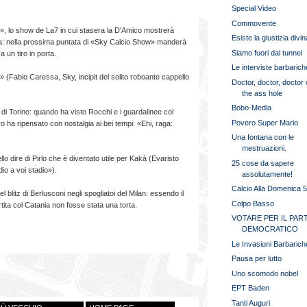
Special Video
Commovente
lo show de La7 in cui stasera la D'Amico mostrerà
Esiste la giustizia divi
ncia: nella prossima puntata di «Sky Calcio Show» manderà
Siamo fuori dal tunnel
 un tiro in porta.
Le interviste barbarich
Fabio Caressa, Sky, incipit del solito roboante cappello
Doctor, doctor, doctor 
the ass hole
Bobo-Media
 Torino: quando ha visto Rocchi e i guardalinee col
Povero Super Mario
o ha ripensato con nostalgia ai bei tempi: «Ehi, raga:
Una fontana con le
mestruazioni.
ire di Pirlo che è diventato utile per Kakà (Evaristo
25 cose da sapere
io a voi stadio»).
assolutamente!
Calcio Alla Domenica 
itz di Berlusconi negli spogliatoi del Milan: essendo il
Colpo Basso
ita col Catania non fosse stata una torta.
VOTARE PER IL PAR
DEMOCRATICO
Le Invasioni Barbarich
Pausa per lutto
Uno scomodo nobel
EPT Baden
Tanti Auguri