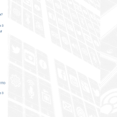
na?
e 3
of
5
TITO
e 3