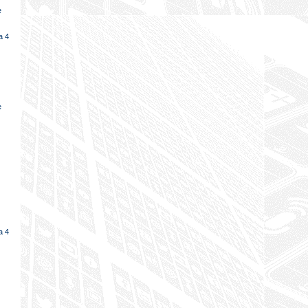
e
a 4
e
a 4