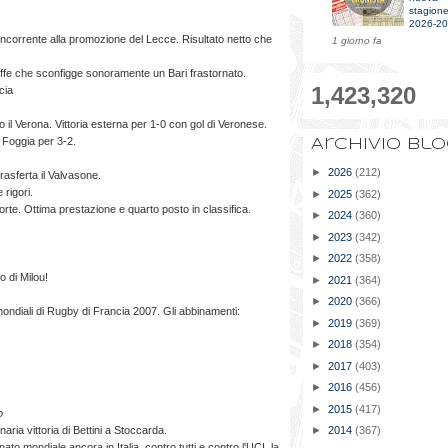
stagion
2026-2
oncorrente alla promozione del Lecce. Risultato netto che
1 giorno fa
oleffe che sconfigge sonoramente un Bari frastornato.
1,423,320
cia
o il Verona. Vittoria esterna per 1-0 con gol di Veronese.
a Foggia per 3-2.
Archivio bl
►
2026
(212)
trasferta il Valvasone.
 rigori.
►
2025
(362)
forte. Ottima prestazione e quarto posto in classifica.
►
2024
(360)
►
2023
(342)
►
2022
(358)
o di Milou!
►
2021
(364)
►
2020
(366)
i mondiali di Rugby di Francia 2007. Gli abbinamenti:
►
2019
(369)
►
2018
(354)
►
2017
(403)
►
2016
(456)
►
2015
(417)
o
naria vittoria di Bettini a Stoccarda.
►
2014
(367)
to mondiale ancora in Italia, contro tutti e contro l'UCI, la