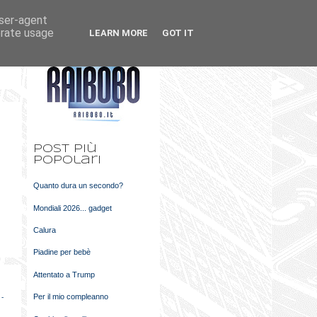
user-agent
k
m
erate usage
LEARN MORE
GOT IT
t
Post più
popolari
Quanto dura un secondo?
Mondiali 2026... gadget
Calura
Piadine per bebè
Attentato a Trump
Per il mio compleanno
 -