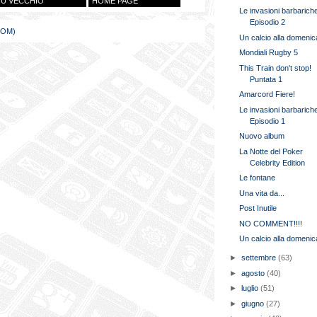
IÙ VECCHIO
HOME PAGE
Le invasioni barbarich
Episodio 2
TOM)
Un calcio alla domenic
Mondiali Rugby 5
This Train don't stop!
Puntata 1
Amarcord Fiere!
Le invasioni barbarich
Episodio 1
Nuovo album
La Notte del Poker
Celebrity Edition
Le fontane
Una vita da...
Post Inutile
NO COMMENT!!!!
Un calcio alla domenic
►
settembre
(63)
►
agosto
(40)
►
luglio
(51)
►
giugno
(27)