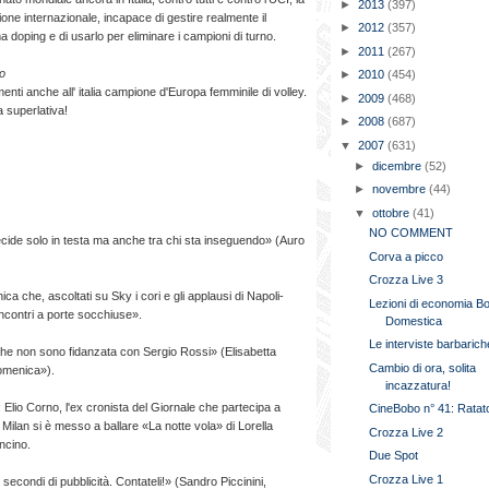
►
2013
(397)
one internazionale, incapace di gestire realmente il
►
2012
(357)
 doping e di usarlo per eliminare i campioni di turno.
►
2011
(267)
lo
►
2010
(454)
nti anche all' italia campione d'Europa femminile di volley.
►
2009
(468)
 superlativa!
►
2008
(687)
▼
2007
(631)
►
dicembre
(52)
►
novembre
(44)
▼
ottobre
(41)
NO COMMENT
e solo in testa ma anche tra chi sta inseguendo» (Auro
Corva a picco
Crozza Live 3
he, ascoltati su Sky i cori e gli applausi di Napoli-
Lezioni di economia B
incontri a porte socchiuse».
Domestica
Le interviste barbarich
non sono fidanzata con Sergio Rossi» (Elisabetta
Cambio di ora, solita
domenica»).
incazzatura!
o Corno, l'ex cronista del Giornale che partecipa a
CineBobo n° 41: Ratato
ol Milan si è messo a ballare «La notte vola» di Lorella
Crozza Live 2
oncino.
Due Spot
Crozza Live 1
condi di pubblicità. Contateli!» (Sandro Piccinini,